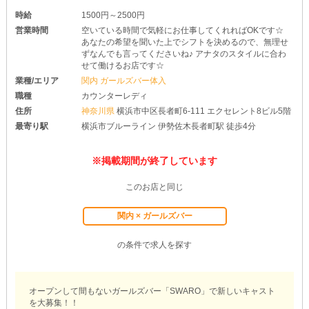
時給
1500円～2500円
営業時間
空いている時間で気軽にお仕事してくれればOKです☆
あなたの希望を聞いた上でシフトを決めるので、無理せ
ずなんでも言ってくださいね♪ アナタのスタイルに合わ
せて働けるお店です☆
業種/エリア
関内 ガールズバー体入
職種
カウンターレディ
住所
神奈川県
横浜市中区長者町6-111 エクセレント8ビル5階
最寄り駅
横浜市ブルーライン 伊勢佐木長者町駅 徒歩4分
※掲載期間が終了しています
このお店と同じ
関内 × ガールズバー
の条件で求人を探す
オープンして間もないガールズバー「SWARO」で新しいキャスト
を大募集！！