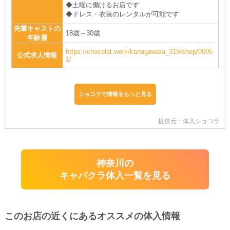
◆土曜に働けるお店です
◆ドレス・衣装のレンタルが可能です
先輩キャストの
18歳～30歳
年齢層
https://chocolat.work/kanagawa/a_319/shop/0005
公式求人情報
1/
ショコラで情報をもっと見る
提供元：体入ショコラ
神奈川の
キャバクラ体入一覧を見る
このお店の近くにあるオススメの体入情報