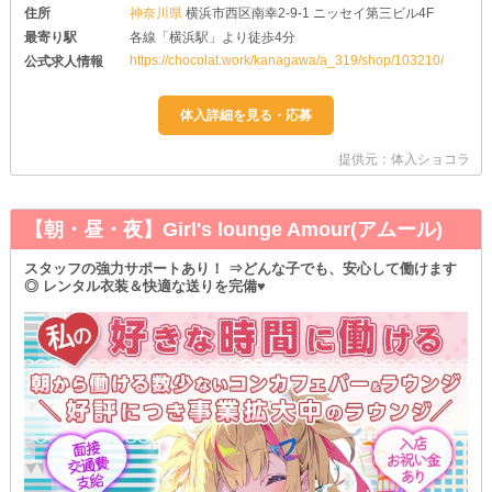
住所
神奈川県
横浜市西区南幸2-9-1 ニッセイ第三ビル4F
最寄り駅
各線「横浜駅」より徒歩4分
https://chocolat.work/kanagawa/a_319/shop/103210/
公式求人情報
提供元：体入ショコラ
【朝・昼・夜】Girl's lounge Amour(アムール)
スタッフの強力サポートあり！ ⇒どんな子でも、安心して働けます
◎ レンタル衣装＆快適な送りを完備♥