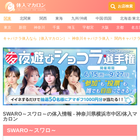
お店検索
関東
北関東
関西
東海
九州/沖縄
中国/四国
北海道/東北
東京
新宿
神奈川
千葉
埼玉
宇都宮
大阪
京都
名古
キャバクラ体入なら［体入マカロン］
神奈川キャバクラ体入
関内キャバク
SWARO～スワロ～の体入情報 - 神奈川県横浜市中区/体入マ
カロン
SWARO～スワロ～