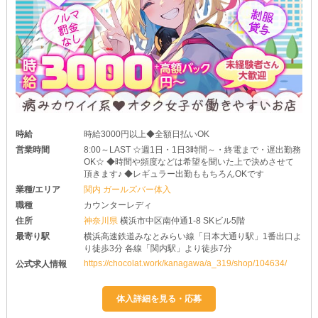
時給
時給3000円以上◆全額日払いOK
営業時間
8:00～LAST ☆週1日・1日3時間～・終電まで・遅出勤務
OK☆ ◆時間や頻度などは希望を聞いた上で決めさせて
頂きます♪ ◆レギュラー出勤ももちろんOKです
業種/エリア
関内 ガールズバー体入
職種
カウンターレディ
住所
神奈川県
横浜市中区南仲通1-8 SKビル5階
最寄り駅
横浜高速鉄道みなとみらい線「日本大通り駅」1番出口よ
り徒歩3分 各線「関内駅」より徒歩7分
https://chocolat.work/kanagawa/a_319/shop/104634/
公式求人情報