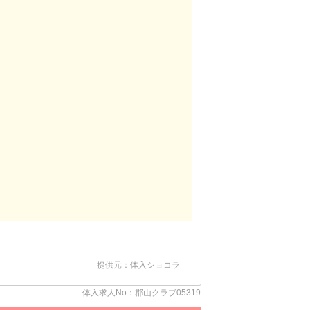
提供元：体入ショコラ
体入求人No：郡山クラブ05319