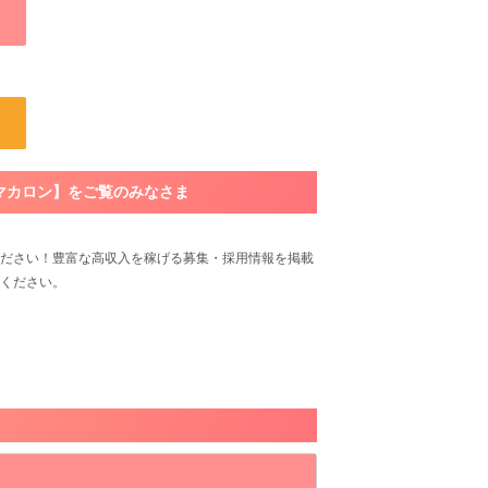
マカロン】をご覧のみなさま
ださい！豊富な高収入を稼げる募集・採用情報を掲載
ください。