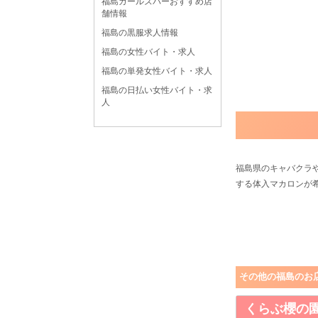
福島ガールズバーおすすめ店
舗情報
福島の黒服求人情報
福島の女性バイト・求人
福島の単発女性バイト・求人
福島の日払い女性バイト・求
人
福島県のキャバクラ
する体入マカロンが
その他の福島のお
くらぶ櫻の