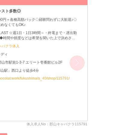
ャスト多数◎
＼未経験スタート多数
000円＋各種高額バック◇経験問わずに大歓迎♪◇
めなくてもOK♪
0～LAST ☆週1日・1日3時間～・終電まで・遅出勤
 ◆時間や頻度などは希望を聞いた上で決めさせ
す♪ ◆レギュラー出勤ももちろんOKです
ャバクラ体入
レディ
郡山市駅前1-3-7 エリート壱番館ビル2F
郡山駅」西口より徒歩4分
chocolat.work/fukushima/a_40/shop/115791/
体入求人No：郡山キャバクラ115791