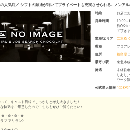
の人気店／ シフトの融通が利いてプライベートも充実させられる♪ ノンアル
時給
お店に
営業時間
19:0
務OK☆
て頂きま
業種/エリア
二本松 
職種
フロア
住所
福島県
最寄り駅
東北本
待遇
未経験者
りあり,
ワーク歓
https://
公式求人情報
ついて、キャスト目線でしっかりと考え抜きました！
な待遇をご用意したのでこちらもぜひご覧ください♪
・❁・❁・❁・❁
ラブ アリラン》
職スタート◇