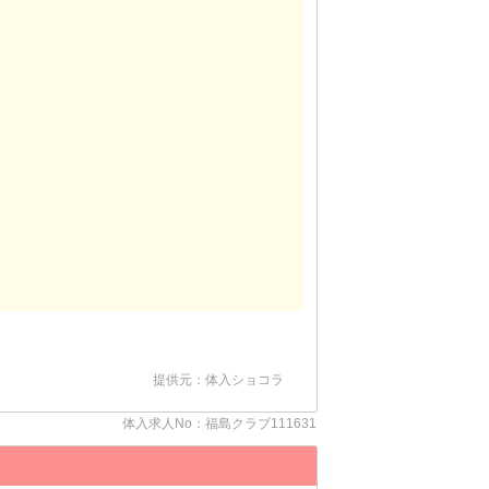
提供元：体入ショコラ
体入求人No：福島クラブ111631