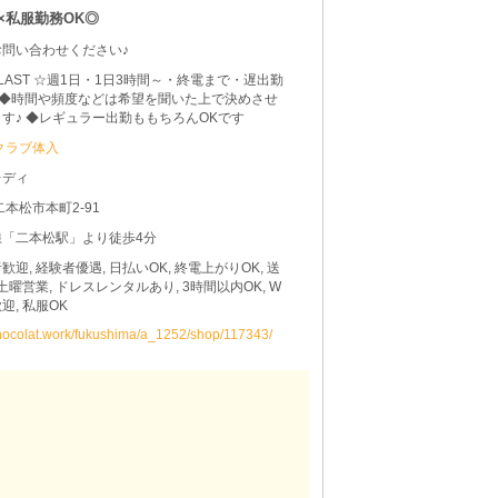
×私服勤務OK◎
お問い合わせください♪
0～LAST ☆週1日・1日3時間～・終電まで・遅出勤
 ◆時間や頻度などは希望を聞いた上で決めさせ
す♪ ◆レギュラー出勤ももちろんOKです
クラブ体入
レディ
二本松市本町2-91
線「二本松駅」より徒歩4分
歓迎, 経験者優遇, 日払いOK, 終電上がりOK, 送
 土曜営業, ドレスレンタルあり, 3時間以内OK, W
迎, 私服OK
chocolat.work/fukushima/a_1252/shop/117343/