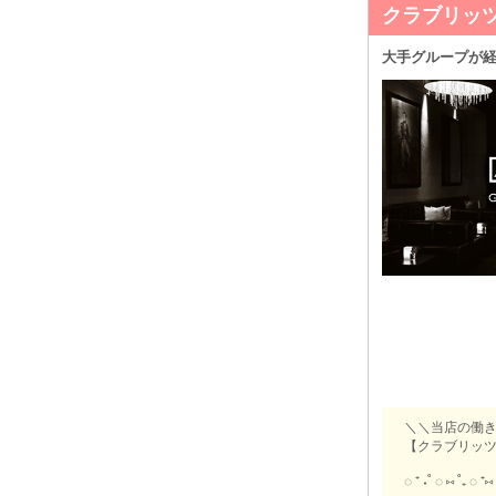
クラブリッ
大手グループが経
＼＼当店の働
【クラブリッ
◌ ⁺ ˖˚ ◌ ⑅ ˚₊ ◌ ⁺⑅