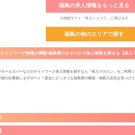
福島の求人情報をもっと見る
※姉妹サイト「体入ショコラ」に飛びます
福島の他のエリアで探す
ナイトワーク情報が満載!福島県のキャバクラ体入情報を探せる【体入
やガールズバーなどのナイトワーク体入情報を探すなら『体入マカロン』をご利用く
希望の仕事探しをサポート！貴女にピッタリな福島県の職場・体験入店先を見つけて
店
園