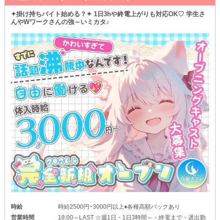
✦掛け持ちバイト始める？✦ 1日3hや終電上がりも対応OK♡ 学生さ
んやWワークさんの強～いミカタ♪
時給
時給2500円~3000円以上♦各種高額バックあり
営業時間
18:00～LAST ☆週1日・1日3時間～・終電まで・遅出勤