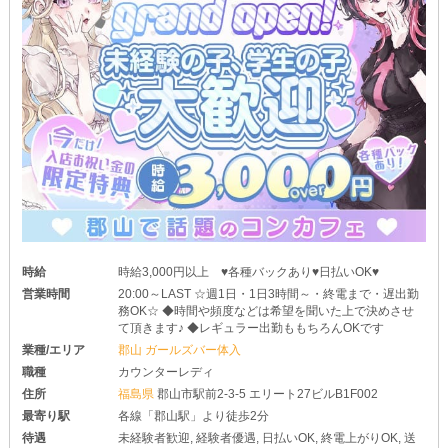
あなたと一緒に働ける日を心より楽しみにしています！
時給
時給3,000円以上 ♥各種バックあり♥日払いOK♥
営業時間
20:00～LAST ☆週1日・1日3時間～・終電まで・遅出勤
務OK☆ ◆時間や頻度などは希望を聞いた上で決めさせ
て頂きます♪ ◆レギュラー出勤ももちろんOKです
業種/エリア
郡山 ガールズバー体入
職種
カウンターレディ
住所
福島県
郡山市駅前2-3-5 エリート27ビルB1F002
最寄り駅
各線「郡山駅」より徒歩2分
待遇
未経験者歓迎, 経験者優遇, 日払いOK, 終電上がりOK, 送