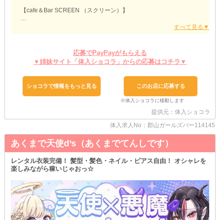
【cafe＆Bar SCREEN （スクリーン）】
◆お試しバイト大歓迎◆
当店に興味を持ってもらえたら、まずは《体験入店》するのがおす
すめです！
応募でPayPayがもらえる
店内の雰囲気やお仕事の流れなど、気になるところをじっくりとチ
▼姉妹サイト「体入ショコラ」からの応募はコチラ▼
ェックしてみてください♪
なお、お試しバイトはあなたが納得できるまで何回やっても構いま
せん！
ショコラで情報をもっと見る
このお店に応募する
気に入ってもらえたら本入店してくださいね♥
◆当日中にお財布が潤う◆
提供元：体入ショコラ
お試しバイトした際のお給料はその日のうちに全額お渡しします♪
体入求人No：郡山ガールズバー114145
頑張った分のお給料がスグにもらえるから、テンションもグッとア
ップすること間違いなし！
あくまで天使d’s（あくまでてんしです）
ちょっとしたお小遣い稼ぎも兼ねて、お気軽にお越しください♥
レンタル衣装完備！ 髪型・髪色・ネイル・ピアス自由！ オシャレを
◆移動のコストはゼロ◆
楽しみながら稼いじゃおっ☆
なお、面接にいらっしゃる際の交通費は当店が負担します！
家が遠いから移動にかかる出費だけでもイタい…という子も心配い
りません♥
入店する前の負担も抑えられるのは【スクリーン】のおすすめポイ
ントのひとつです♪