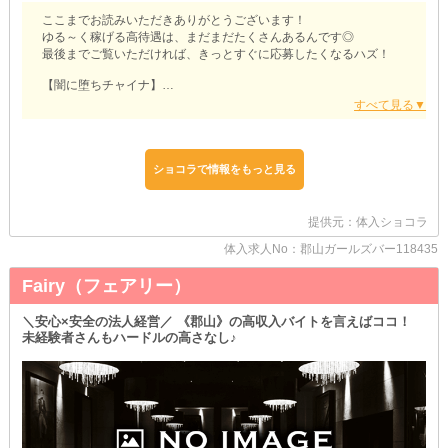
ここまでお読みいただきありがとうございます！
ゆる～く稼げる高待遇は、まだまだたくさんあるんです◎
最後までご覧いただければ、きっとすぐに応募したくなるハズ！
【闇に堕ちチャイナ】
・移籍希望の子にもオススメ・
すでにご経歴をお持ちの子は、好条件で入店できるチャンスです！
"即戦力"としてお迎えするので、本入の際は給与面・待遇面を優遇
します◎
ショコラで情報をもっと見る
ご希望の条件があれば、ぜひ面接時にお話しください！
当店で理想のナイトワークライフを叶えましょう♥
提供元：体入ショコラ
・厳しいルールはナシ・
夜職と聞くとイメージされるのが『ノルマ』や『ペナルティ』の存
体入求人No：郡山ガールズバー118435
在…。
Fairy（フェアリー）
ですがご安心ください！
【闇に堕ちチャイナ】には、そのような女の子が負担に思うような
面倒な決まり事はありません◎
＼安心×安全の法人経営／ 《郡山》の高収入バイトを言えばココ！
プレッシャーとは無縁の環境だから、ストレスも溜まりません♥
未経験者さんもハードルの高さなし♪
とことんマイペースに稼いじゃいましょう♪
・飲めなくたって大丈夫・
お酒が苦手で、ナイトワークを避けていた子も心配いりません！
当店では『ノンアル勤務』ができます◎
無理して飲酒せずに、ソフトドリンクで接客しましょう♪