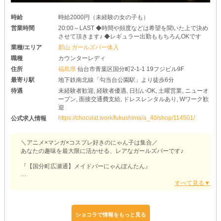
時給
時給2000円（未経験の女の子も）
営業時間
20:00～LAST ◆時間や頻度などは希望を聞いた上で決め
させて頂きます♪ ◆レギュラー出勤ももちろんOKです
業種/エリア
郡山 ガールズバー体入
職種
カウンターレディ
住所
福島県
仙台市青葉区国分町2-1-1 19フジビル9F
最寄り駅
地下鉄南北線「勾当台公園駅」より徒歩6分
待遇
未経験者歓迎, 経験者優遇, 日払いOK, 土曜営業, ニューオ
ープン, 面接交通費支給, ドレスレンタルあり, Wワーク歓
迎
https://chocolat.work/fukushima/a_40/shop/114501/
公式求人情報
＼アニメ×マンガ×コスプレ好きのにゃん子は集合／
あなたの趣味を最大限に活かせる、レアなガールズバーです♪
『【国分町広瀬通】メイドバーにゃんぽんたん』
୨୧副業にピッタリ୨୧
「平日は学校があるから長時間は働けないかも…(´·ω·`)」
「本業と両立できるところを探している…_(-ω-`_)」
…そんな子は『にゃんぽんたん』がぴったりです！
ご希望に応じて、柔軟にシフトを調整するから“無理のない働き
ショコラで情報をもっと見る