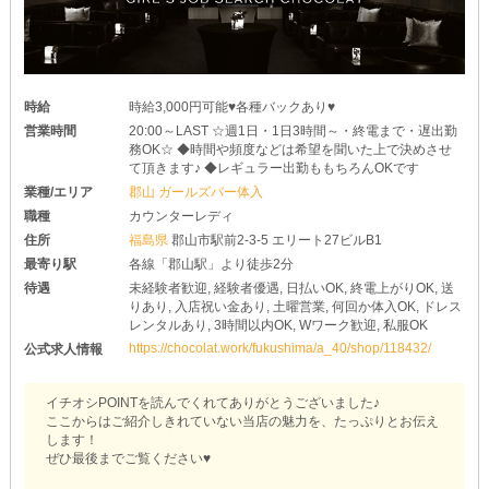
時給
時給3,000円可能♥各種バックあり♥
営業時間
20:00～LAST ☆週1日・1日3時間～・終電まで・遅出勤
務OK☆ ◆時間や頻度などは希望を聞いた上で決めさせ
て頂きます♪ ◆レギュラー出勤ももちろんOKです
業種/エリア
郡山 ガールズバー体入
職種
カウンターレディ
住所
福島県
郡山市駅前2-3-5 エリート27ビルB1
最寄り駅
各線「郡山駅」より徒歩2分
待遇
未経験者歓迎, 経験者優遇, 日払いOK, 終電上がりOK, 送
りあり, 入店祝い金あり, 土曜営業, 何回か体入OK, ドレス
レンタルあり, 3時間以内OK, Wワーク歓迎, 私服OK
https://chocolat.work/fukushima/a_40/shop/118432/
公式求人情報
イチオシPOINTを読んでくれてありがとうございました♪
ここからはご紹介しきれていない当店の魅力を、たっぷりとお伝え
します！
ぜひ最後までご覧ください♥