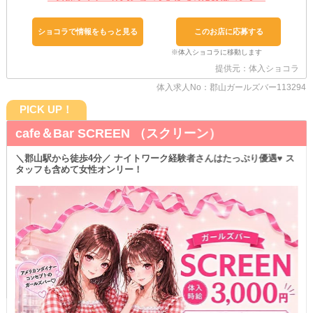
これまでのご経歴やご活躍を踏まえ、たっぷり優遇のうえお迎えし
ますっ◎
ショコラで情報をもっと見る
このお店に応募する
◇愛車での通勤OK◇
￣￣￣￣￣￣￣￣￣￣
日常的にお車を使っている女の子に耳より情報！
提供元：体入ショコラ
当店は《マイカー通勤》がOKなため、ラクにお店へ通えますよ♪
退勤後は始発を待ったり、タクシーを呼んだりせずに帰れるのも強
体入求人No：郡山ガールズバー113294
み…♥
公共交通機関と違って、時間の遅延も少ないのも注目ポイントです
PICK UP！
◎
cafe＆Bar SCREEN （スクリーン）
◇生活面のサポートが充実◇
￣￣￣￣￣￣￣￣￣￣￣￣￣
＼郡山駅から徒歩4分／ ナイトワーク経験者さんはたっぷり優遇♥ ス
「これから一人暮らしを始めたい…」
タッフも含めて女性オンリー！
「移籍するならお店の近くに住みたい…」
こんな願いも《寮》を完備している当店なら叶えられちゃいます♪
お仕事と新居を同時に決められるチャンスをお見逃しなくっ♥
「ここ、良いなぁ…♪」とピンときた、そこのあなた！！
ご応募・体入は随時受付中です◎