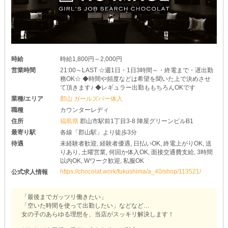
時給
時給1,800円～2,000円
営業時間
21:00～LAST ☆週1日・1日3時間～・終電まで・遅出勤
務OK☆ ◆時間や頻度などは希望を聞いた上で決めさせ
て頂きます♪ ◆レギュラー出勤ももちろんOKです
業種/エリア
郡山 ガールズバー体入
職種
カウンターレディ
住所
福島県
郡山市駅前1丁目3-8 陣屋グリーンビルB1
最寄り駅
各線「郡山駅」より徒歩3分
待遇
未経験者歓迎, 経験者優遇, 日払いOK, 終電上がりOK, 送
りあり, 土曜営業, 何回か体入OK, 面接交通費支給, 3時間
以内OK, Wワーク歓迎, 私服OK
https://chocolat.work/fukushima/a_40/shop/113521/
公式求人情報
「最後までガッツリ働きたい」
「空いた時間を使って出勤したい」などなど…
女の子のあらゆる理想を、当店がスッキリ解決します！