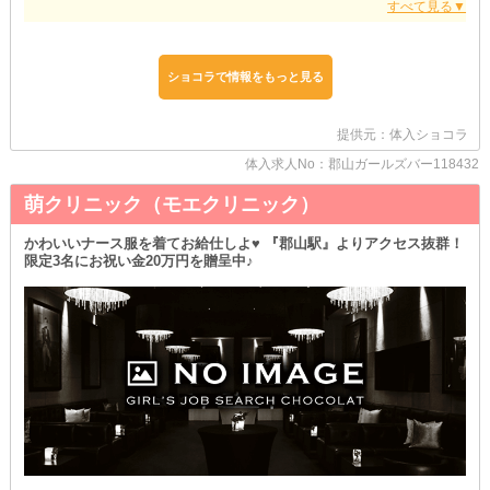
･｡♥｡･ﾟ♡ﾟ･｡♥｡･ﾟ♡ﾟ･｡♥｡･ﾟ
【萌すてーしょん （モエステーション）】
･｡♥｡･ﾟ♡ﾟ･｡♥｡･ﾟ♡ﾟ･｡♥｡･ﾟ
ショコラで情報をもっと見る
＊ストレスゼロをお約束＊
女の子が快適に当店で働けるように《ノルマ》は設けていません！
提供元：体入ショコラ
売上を過度に気にすることなく、のびのびマイペースに夜職できま
す◎
体入求人No：郡山ガールズバー118432
出勤の強制もしていないので、ムリにプライベートを削らなくて良
いんです♪
萌クリニック（モエクリニック）
さらに、お店には《ソフトドリンク》もバッチリとご用意していま
かわいいナース服を着てお給仕しよ♥ 『郡山駅』よりアクセス抜群！
す！
限定3名にお祝い金20万円を贈呈中♪
それってつまり、お酒が苦手な子も安心して働けるということ◎
二日酔いしたくない子も、遠慮なくお茶やジュースを選んでくださ
いね♥
＊掛け持ちバイトも大歓迎 ＊
学校や昼職があって、平日はなかなかシフトに入れそうにない女の
子も心配ご無用です！
当店は《土日も営業》しているため、週末だけの勤務もOK◎
休日を上手く利用してサクッと稼いじゃいましょう♪
＊経験者さんに朗報＊
他店様で培ってきたスキルを考慮して、時給や待遇を最大限優遇し
てお迎えします！