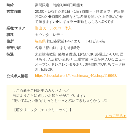
【モエステーション】に入店したことを後悔させません◎
時給
期間限定！時給3,000円可能★
営業時間
20:00～LAST ☆週1日・1日3時間～・終電まで・遅出勤
務OK☆ ◆時間や頻度などは希望を聞いた上で決めさせ
て頂きます♪ ◆レギュラー出勤ももちろんOKです
業種/エリア
郡山 ガールズバー体入
職種
カウンタ―レディ
住所
福島県
郡山市駅前1-4-7 エリート41ビル7階
最寄り駅
各線「郡山駅」より徒歩5分
待遇
未経験者歓迎, 経験者優遇, 日払いOK, 終電上がりOK, 送
りあり, 入店祝い金あり, 土曜営業, 何回か体入OK, ニュー
オープン, ドレスレンタルあり, 3時間以内OK, Wワーク歓
迎, 私服OK
https://chocolat.work/fukushima/a_40/shop/119968/
公式求人情報
＼ご応募をご検討中のみなさんへ／
当店よりさらに嬉しいお知らせがございます♪
“働いてみたい欲”がもっとも～っと沸いてきちゃうかも…♡
【萌クリニック（モエクリニック）】
❏学業との両立もお任せあれ
￣￣￣￣￣￣￣￣￣￣￣￣￣￣￣
「親からのお小遣いだけ全然足りないよ～;(´◦ω◦｀):」