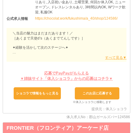
りあり, 入店祝い金あり, 土曜営業, 何回か体入OK, ニュー
オープン, ドレスレンタルあり, 3時間以内OK, Wワーク歓
迎, 私服OK
https://chocolat.work/fukushima/a_40/shop/124586/
公式求人情報
＼当店の魅力はまだまだあります！／
［あくまで天使d’s（あくまでてんしです）］
✦経験を活かして次のステージへ✦
「今よりもっと稼ぎたい」
「自分らしく、のびのび働きたい」
そんな経験者さんは、ぜひ当店へお越しください！
これまで培ってきた接客スキルやあなたならではの魅力は、当店で
応募でPayPayがもらえる
しっかり評価♥
▼姉妹サイト「体入ショコラ」からの応募はコチラ▼
今の環境に少しでも物足りなさを感じているなら、新しい場所でも
っと輝いてみませんか？
ショコラで情報をもっと見る
このお店に応募する
✦好きなスタイルで働ける✦
お仕事中だからといって、自分らしさをガマンする必要はありませ
ん！
提供元：体入ショコラ
当店なら、お気に入りのコーデで勤務OK◎
あなたの雰囲気や個性を活かしながら、自然体でお仕事できます♥
体入求人No：郡山ガールズバー124586
オシャレが好きな子はもちろん、トレンドを楽しみながら働きたい
子にもぴったりの環境です！
FRONTIER（フロンティア）アーケード店