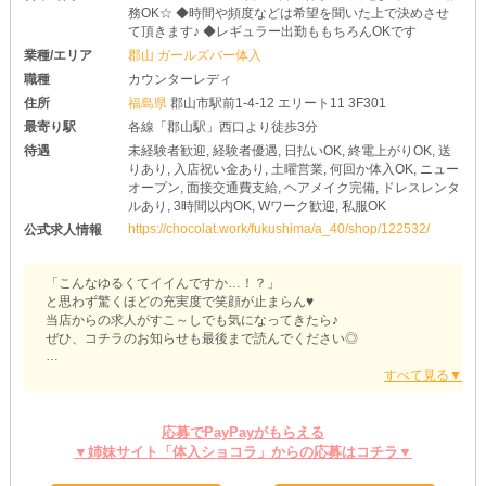
務OK☆ ◆時間や頻度などは希望を聞いた上で決めさせ
て頂きます♪ ◆レギュラー出勤ももちろんOKです
業種/エリア
郡山 ガールズバー体入
職種
カウンターレディ
住所
福島県
郡山市駅前1-4-12 エリート11 3F301
最寄り駅
各線「郡山駅」西口より徒歩3分
待遇
未経験者歓迎, 経験者優遇, 日払いOK, 終電上がりOK, 送
りあり, 入店祝い金あり, 土曜営業, 何回か体入OK, ニュー
オープン, 面接交通費支給, ヘアメイク完備, ドレスレンタ
ルあり, 3時間以内OK, Wワーク歓迎, 私服OK
https://chocolat.work/fukushima/a_40/shop/122532/
公式求人情報
「こんなゆるくてイイんですか…！？」
と思わず驚くほどの充実度で笑顔が止まらん♥
当店からの求人がすこ～しでも気になってきたら♪
ぜひ、コチラのお知らせも最後まで読んでください◎
【白猫カフェ（シロネコカフェ）】
学生さんやWワークさんなど…
普段は何かと忙しめな女の子も大大大歓迎！！！
応募でPayPayがもらえる
もれなく当店は、短時間シフトにもバッチリ対応しています◎
▼姉妹サイト「体入ショコラ」からの応募はコチラ▼
つまり、生活リズムを大きく変えなくてもイイということ♪
あくまでプライベート重視で、空いた時間を有効活用してみましょ