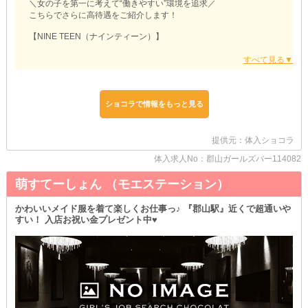
＼女の子を第一に考えて“働きやすい”環境を追求／
こちらでさらに高待遇をご紹介します！
【NINE TEEN（ナインティーン）】
⧉学生さんやOLさん要必見⧉
「平日は学校/会社が忙しいから、あんまりシフトに入れない」
そんな女の子も大丈夫♪
当店は土曜日も元気に営業しています◎
そのため、週末を使ってガッツリ稼げるのが嬉しいポイントです！
ショコラで情報をもっと見る
⧉お酒が飲めない子も安心⧉
【ナインティーン】では『ソフドリ』を完備♡
提供元：体入ショコラ
飲酒が苦手な子も、無理して飲む必要はありませんよ♪
体入求人No：郡山ガールズバー114082
お茶やジュースを片手に、お客様との会話を楽しんでくださいね！
万が一お酒を勧められて断りづらい時は、スタッフがフォローしま
萌すてーしょん （モエステーション）
すよ◎
⧉未経験者さんも心配ご無用⧉
かわいいメイド服を着て楽しくお仕事っ♪ 『郡山駅』近くで超通いや
「初めてだし、たくさん売上を稼げる自信がない」
すい！ 入店お祝い金プレゼント中♥
そのような不安を抱えることとは無縁！
なぜなら当店は『ノルマ』を設けていないからです♪
数字を過度に気にせず、のびのび働けるのが魅力の一つ◎
気軽に【ナインティーン】へお越しくださいね♡