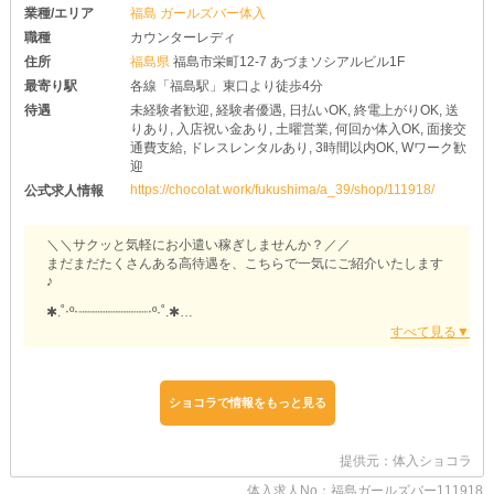
業種/エリア
福島 ガールズバー体入
職種
カウンターレディ
住所
福島県
福島市栄町12-7 あづまソシアルビル1F
最寄り駅
各線「福島駅」東口より徒歩4分
待遇
未経験者歓迎, 経験者優遇, 日払いOK, 終電上がりOK, 送
りあり, 入店祝い金あり, 土曜営業, 何回か体入OK, 面接交
通費支給, ドレスレンタルあり, 3時間以内OK, Wワーク歓
迎
https://chocolat.work/fukushima/a_39/shop/111918/
公式求人情報
＼＼サクッと気軽にお小遣い稼ぎしませんか？／／
まだまだたくさんある高待遇を、こちらで一気にご紹介いたします
♪
✱.˚‧º‧┈┈┈┈┈┈┈┈┈‧º·˚.✱
【クイーンオブハート】
✱.˚‧º‧┈┈┈┈┈┈┈┈┈‧º·˚.✱
ショコラで情報をもっと見る
＼もっと居心地の良い環境へ／
「今在籍しているところはルールが厳しくて…」
そんなお悩みを抱えて、他店様からの移籍を考えている経験者さん
提供元：体入ショコラ
は必見です！
当店は、女の子がゆる～く働けるような環境を整えています♥
体入求人No：福島ガールズバー111918