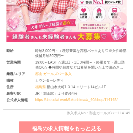
時給
時給3,000円～＋種類豊富な高額バックあり♡※女性幹部
候補月給30万円〜
営業時間
19:00～LAST ☆週1日・1日3時間～・終電まで・遅出勤
務OK☆ ◆時間や頻度などは希望を聞いた上で決めさせ
て頂きます♪ ◆レギュラー出勤ももちろんOKです
業種/エリア
郡山 ガールズバー体入
職種
カウンターレディ
住所
福島県
郡山市大町1-3-14 エリート14ビル1F
最寄り駅
JR「郡山駅」より徒歩4分
https://chocolat.work/fukushima/a_40/shop/114145/
公式求人情報
体入求人No：郡山ガールズバー114145
福島の求人情報をもっと見る