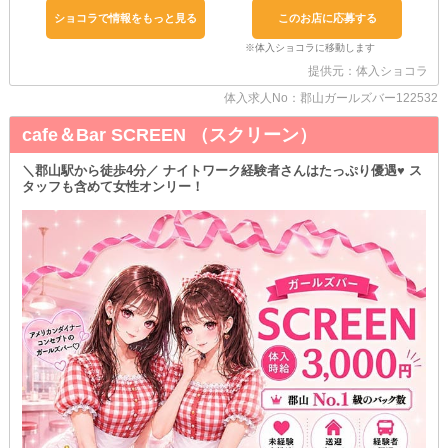
う♥
ショコラで情報をもっと見る
このお店に応募する
▽たとえば～▽
《週1日・1日3時間～・終電まで・週末のみ》
提供元：体入ショコラ
みたいに、自由自在にシフトを組み合わせられます！
ご希望に合わせてこちらも提案するので、遠慮なくご相談を♪
体入求人No：郡山ガールズバー122532
お仕事も私生活も、どちらもワガママに充実させてください♥
cafe＆Bar SCREEN （スクリーン）
そんな当店は…
お酒が飲めない・弱い・苦手⇒といった女の子も募集中◎
＼郡山駅から徒歩4分／ ナイトワーク経験者さんはたっぷり優遇♥ ス
しっかりと《ソフドリ》も完備しているので活用してもらって構い
タッフも含めて女性オンリー！
ません！
どなたでも安心してサクサク稼げるお店ですよ♪