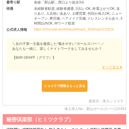
最寄り駅
各線「郡山駅」西口より徒歩3分
待遇
未経験者歓迎, 経験者優遇, 日払いOK, 終電上がりOK, 送
りあり, 入店祝い金あり, 土曜営業, 何回か体入OK, ニュー
オープン, 寮完備, ヘアメイク完備, ドレスレンタルあり, 3
時間以内OK, Wワーク歓迎
https://chocolat.work/fukushima/a_40/shop/115353/
公式求人情報
＼女の子第一主義を徹底した“働きやすい”ガールズバー！／
あなたも一緒に、楽しくナイトワークをしてみませんか？
【BAR GRAFF（グラフ）】
❥お好きなタイミングに稼げる
￣￣￣￣￣￣￣￣￣￣￣￣￣￣￣
《週1日出勤》《1日3時間勤務》《終電上がり》《週末のみ》
⇛ぜ～んぶウェルカムです♪
学生さんやWワークさんなど、みなさんそれぞれのライフスタイル
ショコラで情報をもっと見る
に合わせてお仕事が可能！
しかも種類豊富な《高額バック》をご用意しているので、限られた
勤務時間でも高収入を実現できます♥
提供元：体入ショコラ
体入求人No：郡山ガールズバー115353
❥お試しバイトを受付中
￣￣￣￣￣￣￣￣￣￣￣￣￣￣￣
秘密倶楽部（ヒミツクラブ）
当店に少しでも興味が湧いた子は、ぜひ《体験入店》へ！
店内の雰囲気・客層など、気になる点をその目でじっくりと確かめ