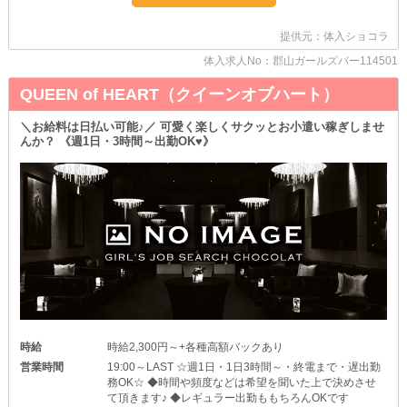
方”が叶います♪
理想のワークスタイルを実現するなら当店で決まりです♥
提供元：体入ショコラ
୨୧プレッシャーゼロ୨୧
体入求人No：郡山ガールズバー114501
ナイトワークにありがちな、売上の《ノルマ》は設けていません！
だって楽しく接客しているときに…
QUEEN of HEART（クイーンオブハート）
「今日はこれくらい売上を立てないと怒られる…」
…な～んてことが頭に浮かんだら、テンションダウンしちゃうじゃ
ないですか…(∩´～`∩)
＼お給料は日払い可能♪／ 可愛く楽しくサクッとお小遣い稼ぎしませ
んか？ 《週1日・3時間～出勤OK♥》
当店では、数字をあまり気にしすぎず、のびのびと接客すれば問題
ナシ！
みなさんにイチバン、大切にしてもらいたいのは“心から楽しめた
か”ですよ♥
気になった子は、まずはお気軽にお問い合わせください♪
あなたのご応募を心よりお待ちしています♪
時給
時給2,300円～+各種高額バックあり
営業時間
19:00～LAST ☆週1日・1日3時間～・終電まで・遅出勤
務OK☆ ◆時間や頻度などは希望を聞いた上で決めさせ
て頂きます♪ ◆レギュラー出勤ももちろんOKです