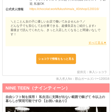
迎, 私服OK
https://chocolat.work/fukushima/a_40/shop/120016/
公式求人情報
＼とことん女の子に優しいお店で働いてみませんか？／
どんな子でも安心してお仕事できる、超優良店をご紹介します♪
最後まで読んでくれたら、きっと入店したくなること間違いなしで
す！
【秘密倶楽部（ヒミツクラブ）】
◇ノンストレスな環境◇
“ナイトワーク＝売上目標”そんなイメージを持たれがちな業界です
が…当店は一味違います♪
ショコラで情報をもっと見る
【ヒミツクラブ】では女の子は負担なくお仕事できるよう《ノル
マ》を設けていません◎
また、お酒が苦手な子は《ノンアル勤務》でもOK♪
提供元：体入ショコラ
自分の体調や体質を優先しながら、無理なく自分のペースで働けま
体入求人No：郡山ガールズバー120016
す！
NINE TEEN（ナインティーン）
◇移動方法はあなたにおまかせ◇
当店では『マイカー通勤』OKです！
日頃から車を利用している子には、嬉しいポイント♪
自由シフト制を採用！ 私生活に支障が出ない範囲で稼げて 今以上の
天候が悪い日や荷物が多い時も、ノンストレスで出退勤できますよ
暮らしが実現可能です◎ 【お祝い金あり】
♥
◇事前の準備なし◇