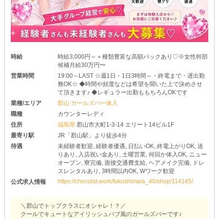
時給
時給3,000円～＋種類豊富な高額バックあり♡※女性幹部
候補月給30万円〜
営業時間
19:00～LAST ☆週1日・1日3時間～・終電まで・遅出勤
務OK☆ ◆時間や頻度などは希望を聞いた上で決めさせ
て頂きます♪ ◆レギュラー出勤ももちろんOKです
業種/エリア
郡山 ガールズバー体入
職種
カウンターレディ
住所
福島県
郡山市大町1-3-14 エリート14ビル1F
最寄り駅
JR「郡山駅」より徒歩4分
待遇
未経験者歓迎, 経験者優遇, 日払いOK, 終電上がりOK, 送
りあり, 入店祝い金あり, 土曜営業, 何回か体入OK, ニュー
オープン, 寮完備, 面接交通費支給, ヘアメイク完備, ドレ
スレンタルあり, 3時間以内OK, Wワーク歓迎
https://chocolat.work/fukushima/a_40/shop/114145/
公式求人情報
＼郡山でトップクラスにオシャレ！？／
クールでキュートなアイリッシュパブ風のガールズバーです♪