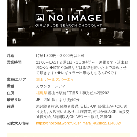
【ヒミツクラブ】は私服勤務可能！
未経験者さんも前もって夜職用のお洋服を購入する必要はありませ
ん♥
最低限のコストで、気軽にお仕事を始めてみませんか？
時給
時給1,800円～2,000円以上可
営業時間
21:00～LAST ☆週1日・1日3時間～・終電まで・遅出勤
務OK☆ ◆時間や頻度などは希望を聞いた上で決めさせ
て頂きます♪ ◆レギュラー出勤ももちろんOKです
業種/エリア
郡山 ガールズバー体入
職種
カウンターレディ
住所
福島県
郡山市駅前2丁目5-1 和光ビル2階202
最寄り駅
JR「郡山駅」より徒歩2分
待遇
未経験者歓迎, 経験者優遇, 日払いOK, 終電上がりOK, 送
りあり, 入店祝い金あり, 土曜営業, 何回か体入OK, 面接交
通費支給, 3時間以内OK, Wワーク歓迎, 私服OK
https://chocolat.work/fukushima/a_40/shop/114082/
公式求人情報