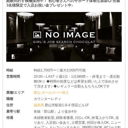
られます◎
経験問わず積極採用中！ 初心者さんへのサポート体制も抜群◎ 先着
3名様限定で入店お祝い金プレゼント中♪
もちろん、自分が納得するまで“複数回”していただいてOKです♪
❥その日のうちにお財布が潤う
￣￣￣￣￣￣￣￣￣￣￣￣￣￣￣
体験入店時はお給料を《全額日払い》でお渡し！
当日の成果がスグに受け取られるから、テンションアゲアゲになる
こと間違いありません◎
お小遣い稼ぎ感覚で、お気軽にお越しください♥
時給
時給1,700円〜◇最大3,000円可能
営業時間
20:00～LAST ☆週1日・1日3時間～・終電まで・遅出勤
務OK☆ ◆時間や頻度などは希望を聞いた上で決めさせ
て頂きます♪ ◆レギュラー出勤ももちろんOKです
業種/エリア
郡山 ガールズバー体入
職種
カウンターレディ
住所
福島県
郡山市駅前1-8-4 増花ビル1F
最寄り駅
各線「郡山駅」より徒歩4分
待遇
未経験者歓迎, 経験者優遇, 日払いOK, 終電上がりOK, 送
りあり, 入店祝い金あり, 土曜営業, 何回か体入OK, ニュー
オープン, ドレスレンタルあり, 3時間以内OK, Wワーク歓