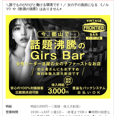
✦ムリなく楽しめる安心環境✦
＼誰でものびのびと働ける環境です！／ 女の子の負担になる 《ノル
イマドキ、飲酒を強くすすめるような働き方は、当店ではもちろん
マ》や《飲酒の強要》はありません♥
NGです。
ムリな飲酒やイッキ飲みはきちんと禁止しているので、お酒が苦手
な子もご安心を◎
お店にはソフトドリンクもご用意しておりｍその日の体調や気分に
合わせて選べます♥
もしお客様からお酒をすすめられて困った時は、すぐにスタッフを
頼ってください◎
時給
時給3,000円～◇面接・体入大歓迎♪
営業時間
19:00～LAST ☆週1日～・終電までOK☆ ◆時間や頻度な