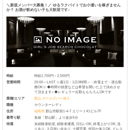
＼新規メンバー大募集！／ ゆるラクバイトでお小遣いを稼ぎません
か？ お酒が飲めない子も大歓迎です♪
時給
時給1,700円～2,500円
営業時間
20:00～LAST ☆週1日・1日3時間～・終電まで・遅出勤
務OK☆ ◆時間や頻度などは希望を聞いた上で決めさせ
て頂きます♪ ◆レギュラー出勤ももちろんOKです
業種/エリア
郡山 ガールズバー体入
職種
カウンターレディ
住所
福島県
郡山市駅前1-4-7 エリート41ビル7F
最寄り駅
各線「郡山駅」より徒歩5分
待遇
未経験者歓迎, 経験者優遇, 日払いOK, 終電上がりOK, 送
りあり, 入店祝い金あり, 土曜営業, 何回か体入OK, ドレス