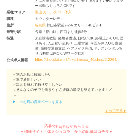
どは希望を聞いた上で決めさせて頂きます♪ ◆レギュラ
ー出勤ももちろんOKです
業種/エリア
郡山 ガールズバー体入
職種
カウンターレディ
住所
福島県
郡山市駅前2-2-6 エリート40ビル1F
最寄り駅
各線「郡山駅」西口より徒歩5分
待遇
未経験者歓迎, 経験者優遇, 日払いOK, 終電上がりOK, 送
りあり, 入店祝い金あり, 土曜営業, 何回か体入OK, 寮完
備, 面接交通費支給, ヘアメイク完備, ドレスレンタルあ
り, 3時間以内OK, Wワーク歓迎
https://chocolat.work/fukushima/a_40/shop/113294/
公式求人情報
✓別のお店に移籍したい
✓車で通勤したい
✓親元を離れて独り立ちしたい
＼そんな女の子でも働きやすさ抜群の環境を整えています！／
【FRONTIER（フロンティア）アーケード店】
▶このお店の営業ページを見る
◇スキルを活かして活躍できる◇
￣￣￣￣￣￣￣￣￣￣￣￣￣￣￣
「そろそろ他のお店に移りたいなぁ…」
という女の子にこそ【フロンティア】がオススメ♥
応募でPayPayがもらえる
当店では《経験者さん・移籍希望者さん》も積極的に採用中です♪
▼姉妹サイト「体入ショコラ」からの応募はコチラ▼