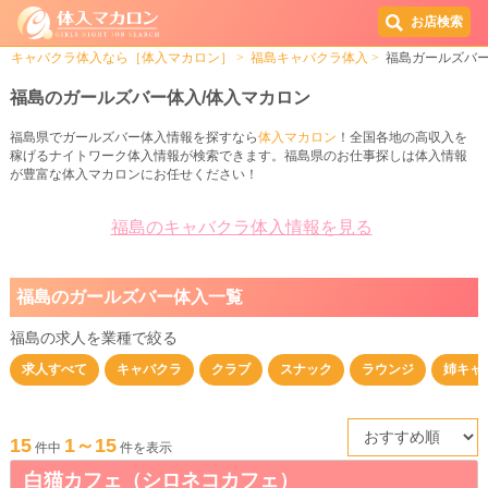
お店検索
キャバクラ体入なら［体入マカロン］
福島キャバクラ体入
福島ガールズバ
福島のガールズバー体入/体入マカロン
福島県でガールズバー体入情報を探すなら
体入マカロン
！全国各地の高収入を
稼げるナイトワーク体入情報が検索できます。福島県のお仕事探しは体入情報
が豊富な体入マカロンにお任せください！
福島のキャバクラ体入情報を見る
福島のガールズバー体入一覧
福島の求人を業種で絞る
求人すべて
キャバクラ
クラブ
スナック
ラウンジ
姉キャ
15
1～15
件中
件を表示
白猫カフェ（シロネコカフェ）