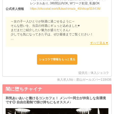
レンタルあり, 3時間以内OK, Wワーク歓迎, 私服OK
https://chocolat.work/fukushima/a_40/shop/118436/
公式求人情報
～女の子一人ひとりが快適に過ごせるように～
そんな想いを、当店の待遇にギュっと込めました♥
まだまだご紹介したい魅力が盛りだくさん♪
少しでも気になってきた子は、ぜひ最後までご覧ください！
【A-LIFE（エーライフ）】
♡*:;;;;;:*:;;;;;:*♡*:;;;;;:*:;;;;;:*♡
ಇ退勤時までバックアップಇ
ショコラで情報をもっと見る
「LASTまでガッツリ稼ぎたいけど、タクシー代がもったいない
な…」
そんな子も心配いりません◎
お仕事終わりは、ご希望の目的地までお送りします♪
提供元：体入ショコラ
せっかく稼いだお給料は、あなたのために使ってください♥
体入求人No：郡山ガールズバー118436
ಇ飲酒ができなくても大丈夫ಇ
闇に堕ちチャイナ
「そんなにお酒が得意じゃないんですけど…」
もちろん問題ありません♪
和気あいあいと働けるコンカフェ！ メンバー同士が仲良しな良環境
【エーライフ】では《ノンアル勤務》もOKです！
です◎ 自由出勤制で掛け持ちにもオススメ♪
ジュースやお茶など“ソフトドリンク”をご用意◎
無理はしなくていいので、自分の体調や体質を優先しながら働きま
しょう♥