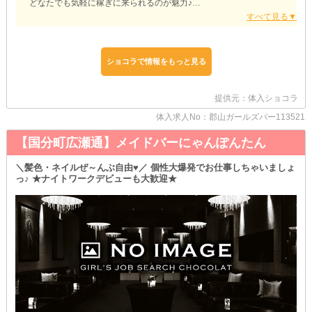
どなたでも気軽に稼ぎに来られるのが魅力♪
さまざまなワークスタイルの中から、ぜひあなたにぴったりなもの
を見つけてください♥
【Fairy（フェアリー）】
ショコラで情報をもっと見る
普段は何かと忙しくなりがちなWワークさん・学生さんに朗報で
す！
当店では《終電まで》の勤務もOKなので、ラストまで出勤できな
提供元：体入ショコラ
くても全然大丈夫♪
次の日に早起きをしなきゃいけない時こそ、電車でサクッと帰っ
体入求人No：郡山ガールズバー113521
て、お家でゆっくりと休みましょう♥
【国分町広瀬通】メイドバーにゃんぽんたん
さらに【フェアリー】は《土曜日》も営業中！
週末も働けるから、会社や学校で平日の予定がパンパンな時も安心
＼髪色・ネイルぜ～んぶ自由♥／ 個性大爆発でお仕事しちゃいましょ
してください♪
っ♪ ★ナイトワークデビューも大歓迎★
ムリにシフトを詰め込まずに、休日に一気に稼いじゃうのもアリで
すよ♥
特にお客様の来店数が多いこの日は、たくさんの方から注目を浴び
るチャンス！
お仕事を頑張っているところをアピールして、人気者になっちゃい
ましょう♪
まずはあなたのご希望の出勤時間・頻度を、スタッフへご相談くだ
さい♥