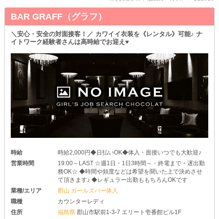
ストレスの原因になるような要素はないので、安心してくださいね
♪
BAR GRAFF（グラフ）
さらなる高条件で、快適な再スタートを切りましょう◎
＼安心・安全の対面接客！／ カワイイ衣装を《レンタル》可能♪ ナ
＼短時間バイトでもOK／
イトワーク経験者さんは高時給でお迎え♥
「門限を守らないと家族が心配しちゃう」
「夜は美容のためにもしっかり寝ておきたいな～」
なんて子は、終電の時間で上がっても大丈夫です♪
あなたのライフスタイルに支障を出さず、楽しくお仕事できるよう
にサポートします！
∴‥∵‥∴‥∵‥∴‥∴‥∵‥∴‥∵
ちょっとでも興味を持ってくれた子は、ぜひ体入へ♪
当店の快適さを実感したら、きっと【クイーンオブハート】で働き
たくなるハズです◎
たくさんのご応募をお待ちしております♥
時給
時給2,000円◆日払いOK◆体入・面接いつでも大歓迎♪
営業時間
19:00～LAST ☆週1日・1日3時間～・終電まで・遅出勤
務OK☆ ◆時間や頻度などは希望を聞いた上で決めさせ
て頂きます♪ ◆レギュラー出勤ももちろんOKです
業種/エリア
郡山 ガールズバー体入
職種
カウンターレディ
住所
福島県
郡山市駅前1-3-7 エリート壱番館ビル1F