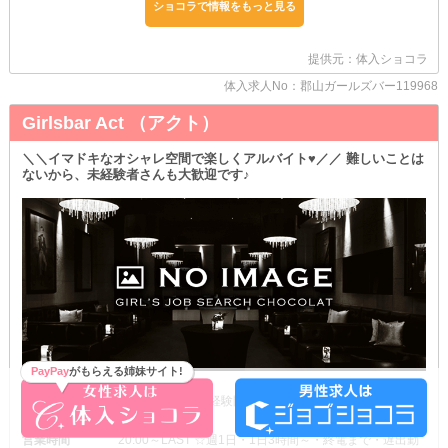
なんてお悩みの学生さん！
ショコラで情報をもっと見る
当店で神バイトを始めてみませんか？
平日は学校で忙しいと思うので、土曜日だけの『週1日』勤務がお
すすめです♪
提供元：体入ショコラ
お休みの日を使って効率よくお小遣い稼ぎをしちゃいましょう！
体入求人No：郡山ガールズバー119968
❏追求したノンストレス環境
Girlsbar Act （アクト）
￣￣￣￣￣￣￣￣￣￣￣￣￣￣￣
ナースさんが快適にお仕事できるよう、当店に『ノルマ』はありま
せん！
＼＼イマドキなオシャレ空間で楽しくアルバイト♥／／ 難しいことは
つまり…
ないから、未経験者さんも大歓迎です♪
・売上が少ないからいっぱい出勤しなきゃ
・今月は達成できなかったら時給が下がっちゃう
…そんなプレッシャーとは全くもって無縁です◎
しかも、勤務中の飲み物は『ソフドリ』でもOK！
元々お酒が苦手な子はもちろん、二日酔い防止や休肝日で“飲まな
い”選択をするのもアリです♡
遠慮せずにお茶やジュースを選んでくださいね♪
PayPay
がもらえる姉妹サイト!
時給
時給2,000円～♡経験問いません♡気軽にご質問・ご連絡
ください♡
営業時間
20:00～LAST ☆週1日・1日3時間～・終電まで・遅出勤