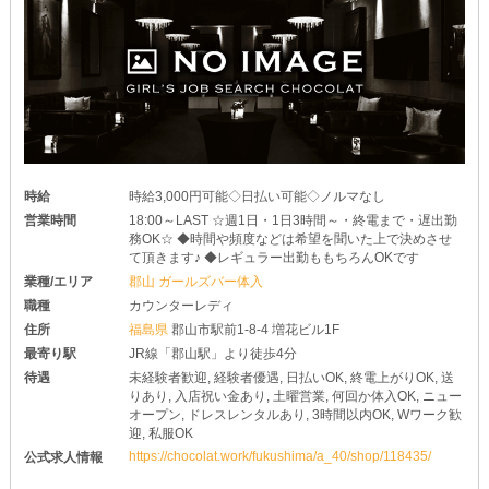
ちなみに、当店では《複数回の体験入店》が可能！
一度ではチェックしきれないことも、じっくりと確かめられます◎
“ここでなら続けられそう！”そう思ったら、ぜひお気軽にご応募く
ださい♪
時給
時給3,000円可能◇日払い可能◇ノルマなし
営業時間
18:00～LAST ☆週1日・1日3時間～・終電まで・遅出勤
務OK☆ ◆時間や頻度などは希望を聞いた上で決めさせ
て頂きます♪ ◆レギュラー出勤ももちろんOKです
業種/エリア
郡山 ガールズバー体入
職種
カウンターレディ
住所
福島県
郡山市駅前1-8-4 増花ビル1F
最寄り駅
JR線「郡山駅」より徒歩4分
待遇
未経験者歓迎, 経験者優遇, 日払いOK, 終電上がりOK, 送
りあり, 入店祝い金あり, 土曜営業, 何回か体入OK, ニュー
オープン, ドレスレンタルあり, 3時間以内OK, Wワーク歓
迎, 私服OK
https://chocolat.work/fukushima/a_40/shop/118435/
公式求人情報