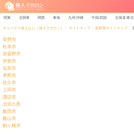
関東
北関東
関西
東海
九州/沖縄
中国/四国
北海道/東北
キャバクラ体入なら［体入マカロン］
サイトマップ
長野県サイトマップ
長野市
松本市
安曇野市
伊那市
塩尻市
茅野市
佐久市
上田市
諏訪市
北佐久郡
飯田市
飯山市
駒ヶ根市