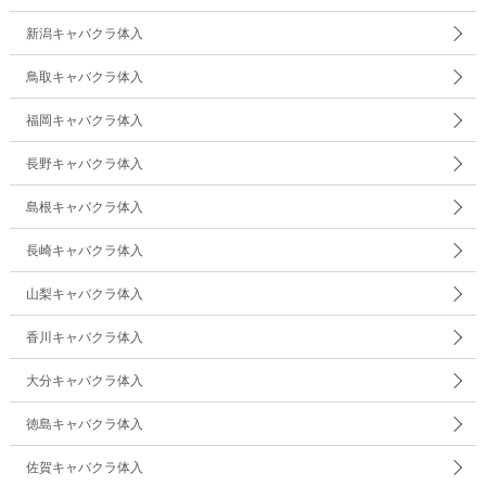
新潟キャバクラ体入
鳥取キャバクラ体入
福岡キャバクラ体入
長野キャバクラ体入
島根キャバクラ体入
長崎キャバクラ体入
山梨キャバクラ体入
香川キャバクラ体入
大分キャバクラ体入
徳島キャバクラ体入
佐賀キャバクラ体入