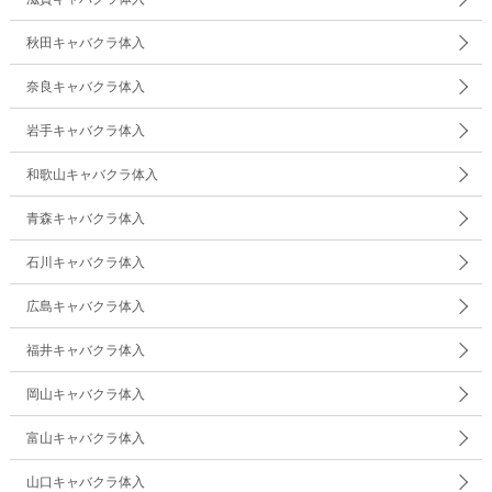
秋田キャバクラ体入
奈良キャバクラ体入
岩手キャバクラ体入
和歌山キャバクラ体入
青森キャバクラ体入
石川キャバクラ体入
広島キャバクラ体入
福井キャバクラ体入
岡山キャバクラ体入
富山キャバクラ体入
山口キャバクラ体入