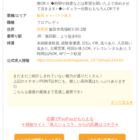
務OK☆ ◆時間や頻度などは希望を聞いた上で決めさせ
て頂きます♪ ◆レギュラー出勤ももちろんOKです
業種/エリア
飯田 キャバクラ体入
職種
フロアレディ
住所
長野県
飯田市馬場町2-50 2階
最寄り駅
JR「飯田駅」より徒歩8分
待遇
未経験者歓迎, 経験者優遇, 日払いOK, 送りあり, 入店祝い
金あり, 土曜営業, 何回か体入OK, ドレスレンタルあり, 3
時間以内OK, Wワーク歓迎
https://chocolat.work/nagano/a_1073/shop/116430/
公式求人情報
まだまだご紹介しきれていない魅力が盛りだくさん！
上記のイチオシPOINT以外にも、嬉しい高待遇はたっぷりあります
◎
こちらも最後の最後まで見逃し厳禁です♪
☆;.+*:ﾟ+｡.☆;.+*:ﾟ+｡.☆;.+*:ﾟ+｡.☆
《【飯田】CLUB EXE（エグゼ）》
応募でPayPayがもらえる
☆;.+*:ﾟ+｡.☆;.+*:ﾟ+｡.☆;.+*:ﾟ+｡.☆
▼姉妹サイト「体入ショコラ」からの応募はコチラ▼
◆移籍希望者さん注目◆
「今のお店より働きやすいところが良い」