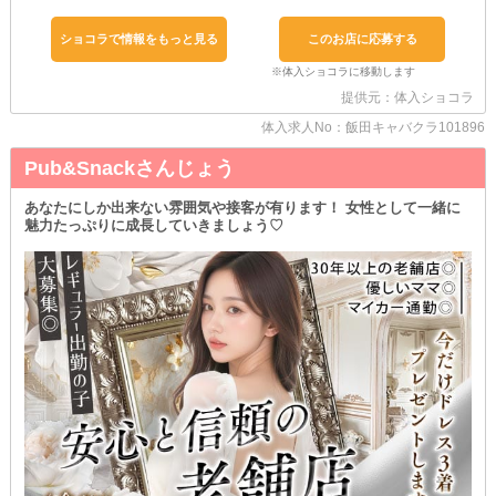
■■：自分のペースでのんびり働けます◎
『週末だけ』『平日だけ』の勤務OK♪
ショコラで情報をもっと見る
このお店に応募する
あなたの好きな時に活躍できるので、今のライフスタイルを崩す必
要はありません！
長期希望さんだけではなく、短期間でガツッと稼ぎたい子も大募
提供元：体入ショコラ
集！！
面接時にご希望の働き方を教えてくださいね。
体入求人No：飯田キャバクラ101896
■■：夜職デビューさんもお仕事OK♪
Pub&Snackさんじょう
「どんな衣装を着てお仕事をするんだろう…」
「何を話したら盛り上がるのかな？」
あなたにしか出来ない雰囲気や接客が有ります！ 女性として一緒に
そんな不安がイッパイの子だって大丈夫◎
魅力たっぷりに成長していきましょう♡
当店では『レンタルドレス』を用意しているので、手ぶらでお店に
来るだけでササッと大変身できます！
先輩スタッフがお仕事方法を教えるから、最初はニコッと笑顔でご
挨拶ができればOKです☆