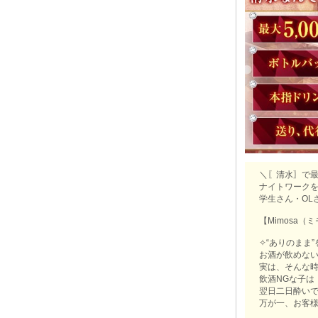
＼〖清水〗で
ナイトワーク
学生さん・OL
【Mimosa（
✧“ありのまま
お酒が飲めな
実は、そんな
飲酒NGな子は
翌日二日酔いで
万が一、お客