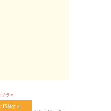
コチラ▼
に応募する
提供元：体入ショコラ