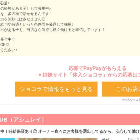
応援✧
の経験がある子》も大募集中♪
ルを、多方面で活かせるんです！
努力を無駄にはさせません◎
給与や待遇といった条件面を優遇して採用♪
い出がある子も、当店なら気持ち良く働けると確信しています！
せ受付中◇
OK◎
ください♪
応募でPayPayがもらえる
▼姉妹サイト「体入ショコラ」からの応募は
ショコラで情報をもっと見る
このお店
CLUB（アシュレイ）
中！時給保証あり◎ オーナー直々にお客様を選出してるから、安心して働け