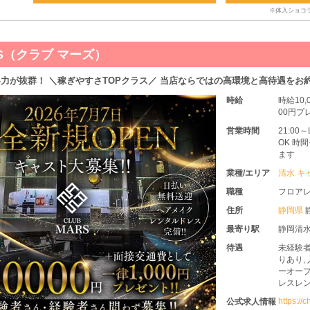
RS（クラブ マーズ）
力が抜群！ ＼稼ぎやすさTOPクラス／ 当店ならではの高環境と高待遇をお
時給
時給10
00円プレ
営業時間
21:0
OK 時
ます
業種/エリア
清水 キ
職種
フロア
住所
静岡県
最寄り駅
静岡清
待遇
未経験者
りあり,
ーオープ
レスレン
https://
公式求人情報