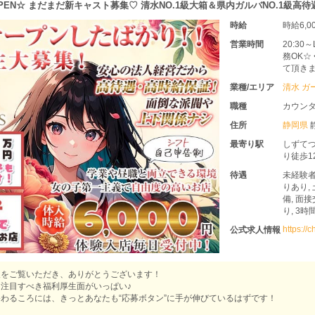
OPEN☆ まだまだ新キャスト募集♡ 清水NO.1級大箱＆県内ガルバNO.1級高待
時給
時給6,0
営業時間
20:3
務OK☆
て頂きま
業種/エリア
清水 ガ
職種
カウン
住所
静岡県
最寄り駅
しずてつ
り徒歩1
待遇
未経験者
りあり,
備, 面
り, 3時
https://
公式求人情報
報をご覧いただき、ありがとうございます！
注目すべき福利厚生面がいっぱい♪
わるころには、きっとあなたも“応募ボタン”に手が伸びているはずです！