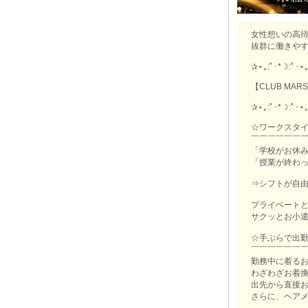
女性想いの高待
抜群に働きや
✰⋆｡:ﾟ･*☽:ﾟ･⋆
【CLUB MA
✰⋆｡:ﾟ･*☽:ﾟ･⋆
☆ワークスタ
￣￣￣￣￣￣
「学校がお休
「授業が終わ
⇒シフトが自由
プライベート
サクッとお小遣
☆手ぶらで出勤
￣￣￣￣￣￣
勤務中に着るお
わざわざお着
出先から直接お
さらに、ヘア