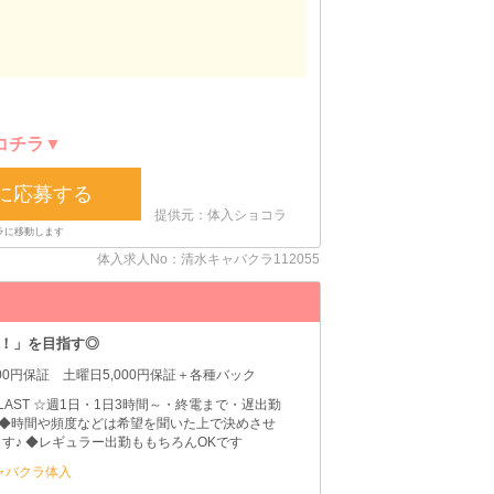
コチラ▼
に応募する
提供元：体入ショコラ
体入求人No：清水キャバクラ112055
に！」を目指す◎
000円保証 土曜日5,000円保証＋各種バック
0～LAST ☆週1日・1日3時間～・終電まで・遅出勤
 ◆時間や頻度などは希望を聞いた上で決めさせ
す♪ ◆レギュラー出勤ももちろんOKです
ャバクラ体入