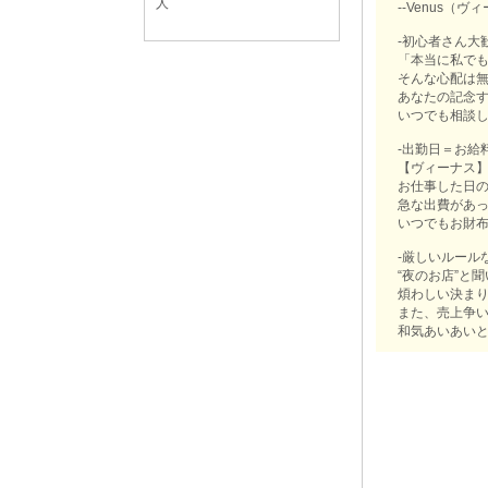
人
--Venus（ヴ
-初心者さん大
「本当に私で
そんな心配は
あなたの記念
いつでも相談し
-出勤日＝お給
【ヴィーナス
お仕事した日の
急な出費があ
いつでもお財布
-厳しいルール
“夜のお店”と
煩わしい決ま
また、売上争い
和気あいあいと