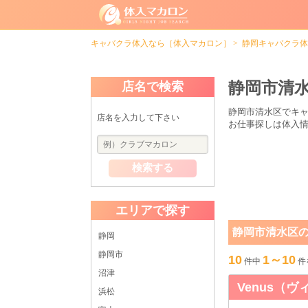
キャバクラ体入なら［体入マカロン］
静岡キャバクラ体
静岡市清
店名で検索
静岡市清水区でキ
店名を入力して下さい
お仕事探しは体入
検索する
エリアで探す
静岡市清水区
静岡
静岡市
10
1～10
件中
件
沼津
Venus（
浜松