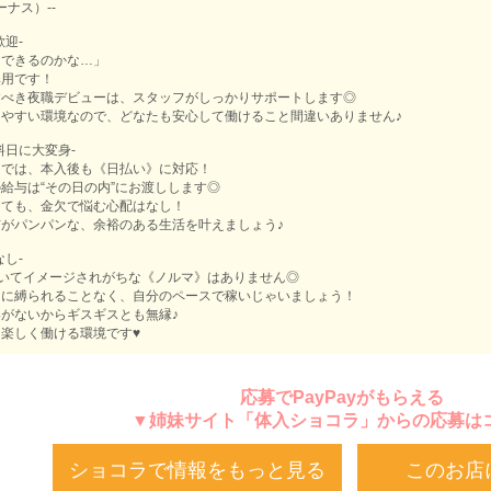
ィーナス）--
歓迎-
もできるのかな…」
無用です！
すべき夜職デビューは、スタッフがしっかりサポートします◎
やすい環境なので、どなたも安心して働けること間違いありません♪
料日に大変身-
】では、本入後も《日払い》に対応！
給与は“その日の内”にお渡しします◎
っても、金欠で悩む心配はなし！
がパンパンな、余裕のある生活を叶えましょう♪
なし-
聞いてイメージされがちな《ノルマ》はありません◎
りに縛られることなく、自分のペースで稼いじゃいましょう！
がないからギスギスとも無縁♪
楽しく働ける環境です♥
応募でPayPayがもらえる
▼姉妹サイト「体入ショコラ」からの応募は
ショコラで情報をもっと見る
このお店