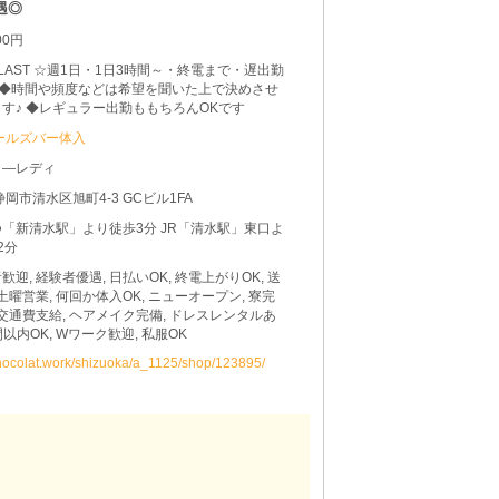
遇◎
00円
0～LAST ☆週1日・1日3時間～・終電まで・遅出勤
 ◆時間や頻度などは希望を聞いた上で決めさせ
す♪ ◆レギュラー出勤ももちろんOKです
ールズバー体入
タ―レディ
静岡市清水区旭町4-3 GCビル1FA
「新清水駅」より徒歩3分 JR「清水駅」東口よ
2分
歓迎, 経験者優遇, 日払いOK, 終電上がりOK, 送
 土曜営業, 何回か体入OK, ニューオープン, 寮完
接交通費支給, ヘアメイク完備, ドレスレンタルあ
間以内OK, Wワーク歓迎, 私服OK
chocolat.work/shizuoka/a_1125/shop/123895/