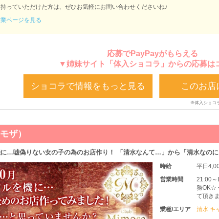
持っていただけた方は、ぜひお気軽にお問い合わせくださいね♪
営業ページを見る
応募でPayPayがもらえる
▼姉妹サイト「体入ショコラ」からの応募は
ショコラで情報をもっと見る
このお店
ミモザ）
に…嘘偽りない女の子の為のお店作り！ 「清水なんて…」から「清水なの
時給
平日4,
営業時間
21:0
務OK☆
て頂きま
業種/エリア
清水 キ