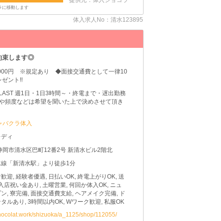
体入求人No：清水123895
約束します◎
,000円 ※規定あり ◆面接交通費として一律10
ゼント!!
0～LAST 週1日・1日3時間～・終電まで・遅出勤務
間や頻度などは希望を聞いた上で決めさせて頂き
ャバクラ体入
レディ
静岡市清水区巴町12番2号 新清水ビル2階北
水線「新清水駅」より徒歩1分
歓迎, 経験者優遇, 日払いOK, 終電上がりOK, 送
 入店祝い金あり, 土曜営業, 何回か体入OK, ニュ
ン, 寮完備, 面接交通費支給, ヘアメイク完備, ド
タルあり, 3時間以内OK, Wワーク歓迎, 私服OK
chocolat.work/shizuoka/a_1125/shop/112055/