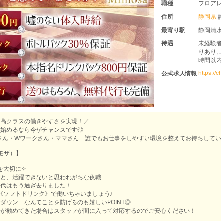
職種
フロア
住所
静岡県
最寄り駅
静岡清
待遇
未経験者
りあり,
時間以内
https://
公式求人情報
最高クラスの働きやすさを実現！／
を始めるなら今がチャンスです◎
さん・Wワークさん・ママさん…誰でもお仕事をしやすい環境を整えてお待ちしてい
ミモザ）】
”を大切に✧
いと、活躍できないと思われがちな夜職…
時代はもう過ぎ去りました！
《ソフトドリンク》で働いちゃいましょう♪
ダウン…なんてことを防げるのも嬉しいPOINT◎
様が勧めてきた場合はスタッフが間に入って対応するのでご安心ください！