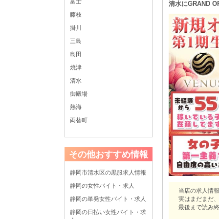
富士
清水にGRAND 
藤枝
掛川
三島
島田
焼津
清水
御殿場
熱海
両替町
その他おすすめ情報
静岡市清水区の黒服求人情報
静岡の女性バイト・求人
当店の求人情
実はまだまだ、
静岡の単発女性バイト・求人
最後まで読み終
静岡の日払い女性バイト・求