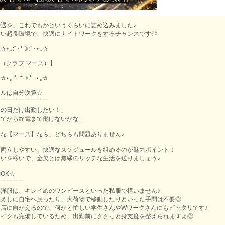
遇を、これでもかというくらいに詰め込みました♪
すい超良環境で、快適にナイトワークをするチャンスです◎
｡✰⋆｡:ﾟ･*☽:ﾟ･⋆｡✰
RS（クラブ マーズ）】
｡✰⋆｡:ﾟ･*☽:ﾟ･⋆｡✰
イルは自分次第☆
￣￣￣￣￣￣￣￣￣
みの日だけ出勤したい！」
ってから終電まで働けないかな」
な【マーズ】なら、どちらも問題ありません♪
と両立しやすい、快適なスケジュールを組めるのが魅力ポイント！
いを稼いで、金欠とは無縁のリッチな生活を送りましょう♪
OK☆
￣￣￣￣￣
洋服は、キレイめのワンピースといった私服で構いません♪
換えしに自宅へ戻ったり、大荷物で移動したりといった手間は不要◎
店に向かえるので、何かと忙しい学生さんやWワークさんにもピッタリです♪
メイクも完備しているため、出勤前にささっと身支度を整えられますよ◎