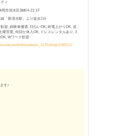
レディ
静岡市清水区旭町4-22 1F
水線「新清水駅」より徒歩2分
歓迎, 経験者優遇, 日払いOK, 終電上がりOK, 送
 土曜営業, 何回か体入OK, ドレスレンタルあり, 3
OK, Wワーク歓迎
chocolat.work/shizuoka/a_1125/shop/109512/
ます♪