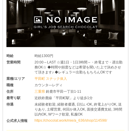
面接ではこれまでの収入・ご活躍、またご希望の働き方をしっかり
とお聞きします。
それらを踏まえたうえで、条件を優遇して採用！
より快適にお仕事できる環境をお約束します。
ぜひ、あなたの培ってきたスキルを【mrsJ鈴鹿】で活かしません
か？
まずはお気軽にお問い合わせください。
～ご連絡受付中～
一人が不安な方はお友達と一緒にご応募してもOK！
お会いできる日を楽しみにしています。
時給
時給1300円
営業時間
20:00～LAST ☆週1日・1日3時間～・終電まで・遅出勤
務OK☆ ◆時間や頻度などは希望を聞いた上で決めさせ
て頂きます♪ ◆レギュラー出勤ももちろんOKです
業種/エリア
平田町 スナック体入
職種
カウンタ―レディ
住所
三重県
鈴鹿市平田一丁目1‐11
最寄り駅
近鉄鈴鹿線「平田町駅」より徒歩1分
待遇
未経験者歓迎, 経験者優遇, 日払いOK, 終電上がりOK, 送
りあり, 土曜営業, 何回か体入OK, 面接交通費支給, 3時間
以内OK, Wワーク歓迎, 私服OK
https://chocolat.work/mie/a_636/shop/114598/
公式求人情報