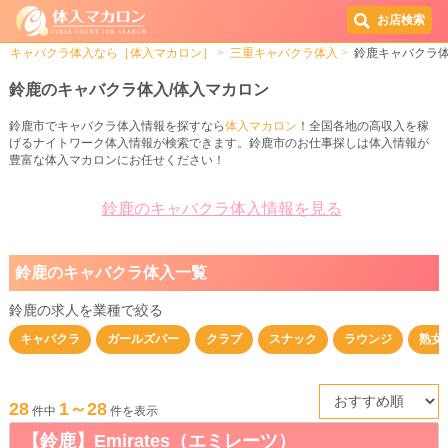
お店検索
キャバクラ体入なら［体入マカロン］
三重キャバクラ体入
鈴鹿キャバクラ
鈴鹿のキャバクラ体入/体入マカロン
鈴鹿市でキャバクラ体入情報を探すなら
体入マカロン
！全国各地の高収入を稼
げるナイトワーク体入情報が検索できます。鈴鹿市のお仕事探しは体入情報が
豊富な体入マカロンにお任せください！
鈴鹿のキャバクラ体入情報を見る
鈴鹿のキャバクラ体入一覧
鈴鹿の求人を業種で絞る
キャバクラ
ガールズバー
クラブ
スナック
ラウンジ
熟女
28
1～28
件中
件を表示
【鈴鹿】Emirates（エミレーツ）