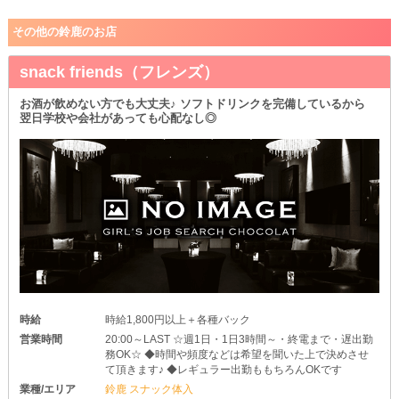
その他の鈴鹿のお店
snack friends（フレンズ）
お酒が飲めない方でも大丈夫♪ ソフトドリンクを完備しているから
翌日学校や会社があっても心配なし◎
時給
時給1,800円以上＋各種バック
営業時間
20:00～LAST ☆週1日・1日3時間～・終電まで・遅出勤
務OK☆ ◆時間や頻度などは希望を聞いた上で決めさせ
て頂きます♪ ◆レギュラー出勤ももちろんOKです
業種/エリア
鈴鹿 スナック体入