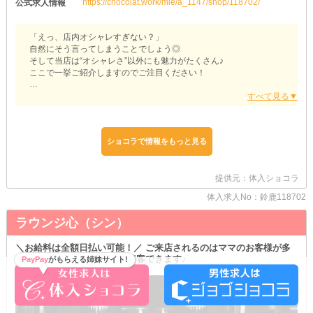
https://chocolat.work/mie/a_1147/shop/118702/
公式求人情報
「えっ、店内オシャレすぎない？」
自然にそう言ってしまうことでしょう◎
そして当店は“オシャレさ”以外にも魅力がたくさん♪
ここで一挙ご紹介しますのでご注目ください！
˚˙༓࿇༓˙˚˙༓࿇༓˙˚˙༓࿇༓˙˚˚˙༓࿇༓˙˚˙༓࿇༓˙˚˙༓࿇༓˙˚
【Club Secret （シークレット）】
ショコラで情報をもっと見る
˚˙༓࿇༓˙˚˙༓࿇༓˙˚˙༓࿇༓˙˚˚˙༓࿇༓˙˚˙༓࿇༓˙˚˙༓࿇༓˙˚
提供元：体入ショコラ
✦金欠も即・解消
給与は≪日払い≫も可能です♪
体入求人No：鈴鹿118702
急な出費でお困りのはぜひお気軽にご相談くださいませ◎
出勤したその日にお財布が潤わせることができます！
ラウンジ心（シン）
自分の頑張りをすぐに給与として返ってくるのも嬉しいポイント♪
＼お給料は全額日払い可能！／ ご来店されるのはママのお客様が多
✦働き方はあなた次第
数◎ どなたでも気持ちよく接客できます♪
PayPay
がもらえる姉妹サイト!
「もっと効率良く稼ぎたいな…」
と思っている方はご注目ください！
当店は≪土曜日も営業≫しています◎
集客の多い週末にバックで一気にGETすることが可能です♪
自分のファンを増やすチャンスとも言えるでしょう◎