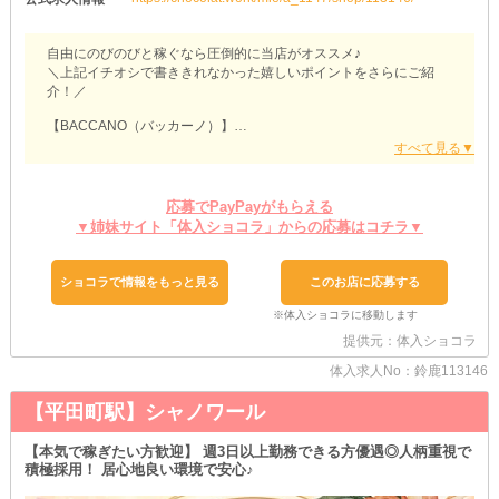
自由にのびのびと稼ぐなら圧倒的に当店がオススメ♪
＼上記イチオシで書ききれなかった嬉しいポイントをさらにご紹
介！／
【BACCANO（バッカーノ）】
❖モチベーションが右肩上がり❖
出勤した日のお給料は、その日の内にお渡しすることが可能です。
毎月給与が支払われるまで、今か今かと我慢しなくても大丈夫◎
応募でPayPayがもらえる
何か欲しいものが見つかった時は、当店で働いて受け取ったお小遣
▼姉妹サイト「体入ショコラ」からの応募はコチラ▼
いですぐさまGETしちゃいましょう！
急な支払いが発生した時でも、スマートに解決できるのが嬉しいポ
イント♪
ショコラで情報をもっと見る
このお店に応募する
❖即戦力としてお迎え❖
夜職経験者さんは、最大限優遇して採用可能です。
提供元：体入ショコラ
ぜひ、培ってきたスキルや実績について教えてくださいね！
さらにワンランク上の待遇を叶えられるように考慮させていただき
体入求人No：鈴鹿113146
ます♪
【平田町駅】シャノワール
❖愛車で快適に通える❖
ノンアルコール勤務OKなので、マイカーで通勤したい女の子もご
【本気で稼ぎたい方歓迎】 週3日以上勤務できる方優遇◎人柄重視で
安心を！
積極採用！ 居心地良い環境で安心♪
ご自分のプライベート空間を確保してストレスなく出退勤できるん
です◎