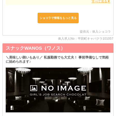
初心者の女の子でも安心して働ける環境です♪
一日だけの体験入店もできるので、
まずはお気軽にご応募くださいね。。
ショコラで情報をもっと見る
提供元：体入ショコラ
体入求人No：平田町キャバクラ101057
スナックWANOS（ワノス）
＼美味しい賄いもあり／ 私服勤務でも大丈夫！ 事前準備なしで気軽
に始められます♪