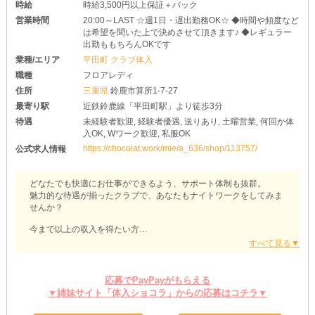
時給
時給3,500円以上保証＋バック
営業時間
20:00～LAST ☆週1日・遅出勤務OK☆ ◆時間や頻度など
は希望を聞いた上で決めさせて頂きます♪ ◆レギュラー
出勤ももちろんOKです
業種/エリア
平田町 クラブ体入
職種
フロアレディ
住所
三重県
鈴鹿市算所1-7-27
最寄り駅
近鉄鈴鹿線「平田町駅」より徒歩3分
待遇
未経験者歓迎, 経験者優遇, 送りあり, 土曜営業, 何回か体
入OK, Wワーク歓迎, 私服OK
https://chocolat.work/mie/a_636/shop/113757/
公式求人情報
どなたでも快適にお仕事ができるよう、サポート体制も抜群。
魅力的な待遇が揃ったクラブで、あなたもナイトワークをしてみま
せんか？
今まで以上の収入を得たい方
自分磨きに本腰を入れてみたい方、など…
きっかけは何でも構いません。
当店が全力でバックアップさせていただきます！
応募でPayPayがもらえる
▼姉妹サイト「体入ショコラ」からの応募はコチラ▼
【Club 水（スイ）】