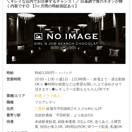
＼キレイな店内でお仕事するチャンス！／ 白基調で青のネオンが輝
です♪
く内装です◎ 【3ヶ月間の時給保証あり】
お問い合わせはいつでも受付中です♪
ちょっとした質問やご相談だけでも大歓迎！
少しでも興味がある子は、お気軽にご連絡ください◎
時給
時給3,000円～＋バック
営業時間
20:00～1:00 ☆週1日・1日3時間～・終電まで・遅出勤務
OK☆ ◆時間や頻度などは希望を聞いた上で決めさせて
頂きます♪ ◆レギュラー出勤ももちろんOKです
業種/エリア
鈴鹿 クラブ体入
職種
フロアレディ
住所
三重県
鈴鹿市平田新町2-6 スズカMビル2F
最寄り駅
近鉄鈴鹿線「平田町駅」より徒歩5分
待遇
未経験者歓迎, 経験者優遇, 日払いOK, 送りあり, 土曜営
業, 何回か体入OK, 3時間以内OK, Wワーク歓迎, 私服OK