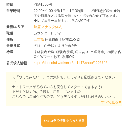
時給
時給1600円
営業時間
20:00〜1:00 ☆週1日・1日3時間～・遅出勤務OK☆ ◆時
間や頻度などは希望を聞いた上で決めさせて頂きます♪
◆レギュラー出勤ももちろんOKです
業種/エリア
鈴鹿 スナック体入
職種
カウンターレディ
住所
三重県
鈴鹿市白子駅前21-5 2F
最寄り駅
各線「白子駅」より徒歩2分
待遇
未経験者歓迎, 経験者優遇, 送りあり, 土曜営業, 3時間以内
OK, Wワーク歓迎, 私服OK
https://chocolat.work/mie/a_1147/shop/120861/
公式求人情報
＼「やってみたい！」その気持ち、しっかりと応援させてください
♪／
ナイトワークが初めての方も安心してスタートできるように…
まだまだ魅力的な待遇をご用意しています◎
こちらでもご紹介するので、どうぞもう少しだけお付き合いいただ
けると幸いです！
［スナックWANOS（ワノス）］
▽プレッシャーとは無縁の環境
ショコラで情報をもっと見る
￣￣￣￣￣￣￣￣￣￣￣￣￣￣