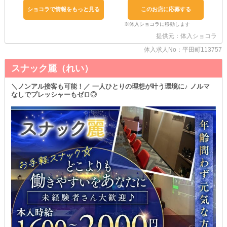
「高級店だけど、お仕事もそれなりに難しいのかな…」
ショコラで情報をもっと見る
このお店に応募する
といった心配はご無用です◎
夜職初心者さんには、スタッフがしっかりとフォロー。
ドリンクの作り方や接客作法などのスキルを、イチからレクチャー
提供元：体入ショコラ
していきます。
体入求人No：平田町113757
お仕事内容は至ってシンプルなものばかりなため、まずは焦らずゆ
っくりで大丈夫です！
スナック麗（れい）
ちなみに、当店はキャストに飲酒を強要させるようなことはありま
せん。
＼ノンアル接客も可能！／ 一人ひとりの理想が叶う環境に♪ ノルマ
なしでプレッシャーもゼロ◎
もちろん《ノンアルコール飲料》も備えているため、お酒が得意で
はない方もご安心ください◎
お茶やジュースで乾杯をした後、お客様との会話に華を咲かせてみ
ましょう♪