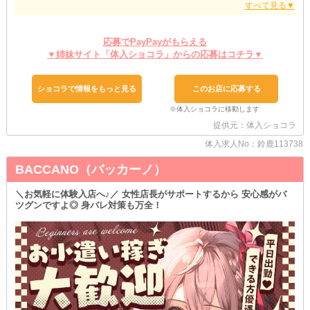
◆初めての夜職にピッタリ◆
ナイトワークデビューしたい方も大歓迎です♪
お仕事内容は、お客様と楽しくお喋りして、お酒を作って…と特別
応募でPayPayがもらえる
難しいことはありません！
▼姉妹サイト「体入ショコラ」からの応募はコチラ▼
もちろん、スタッフがイチから丁寧にレクチャーするのでご安心を
◎
わからないことがあれば、いつでもお気軽にご相談くださいね♪
ショコラで情報をもっと見る
このお店に応募する
◆さらなる好条件を求める方にも◆
当店は…移籍先を探している方にも持って来いのお店！
提供元：体入ショコラ
今までのご活躍やご要望に応じて《優遇》のうえご採用します◎
「在籍中のお店よりも稼ぎたいなぁ」「本業と掛け持ちできるシフ
体入求人No：鈴鹿113738
トで働きたい」
などなど何でも希望することがあれば教えてください！
BACCANO（バッカーノ）
あなたにとって最高の環境になるよう、精一杯バックアップします
♪
＼お気軽に体験入店へ♪／ 女性店長がサポートするから 安心感がバ
ツグンですよ◎ 身バレ対策も万全！