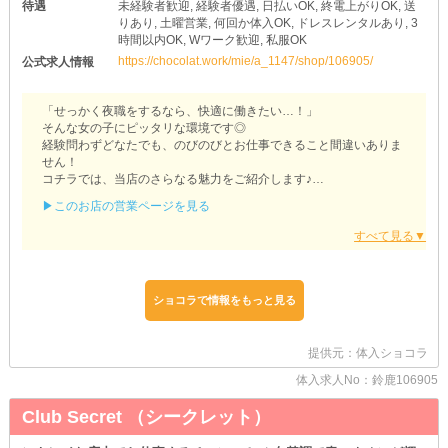
待遇
未経験者歓迎, 経験者優遇, 日払いOK, 終電上がりOK, 送
りあり, 土曜営業, 何回か体入OK, ドレスレンタルあり, 3
時間以内OK, Wワーク歓迎, 私服OK
https://chocolat.work/mie/a_1147/shop/106905/
公式求人情報
「せっかく夜職をするなら、快適に働きたい…！」
そんな女の子にピッタリな環境です◎
経験問わずどなたでも、のびのびとお仕事できること間違いありま
せん！
コチラでは、当店のさらなる魅力をご紹介します♪
▶このお店の営業ページを見る
【Proud（プラウド）】
✦出勤日がお給料日に大変身✦
同じ時間帯に営業している飲食店は、月に1回給与を支払うのが一
般的…。
ですが、当店では退勤後にその日の成果を受け取る《日払い》が可
ショコラで情報をもっと見る
能です！
今すぐ手持ちを増やせるから、金欠とは無縁の生活が送れます◎
ご希望の際は、遠慮なくご相談ください♪
提供元：体入ショコラ
✦入店のための準備は必要ナシ✦
体入求人No：鈴鹿106905
夜職用の洋服がない方は《レンタル衣装》をご利用ください！
わざわざご自身で買いに行く手間と、出費を抑えられるのが嬉しい
Club Secret （シークレット）
ポイント◎
お得に＆スムーズにお仕事始めるなら、まさに“要チェック”の待遇