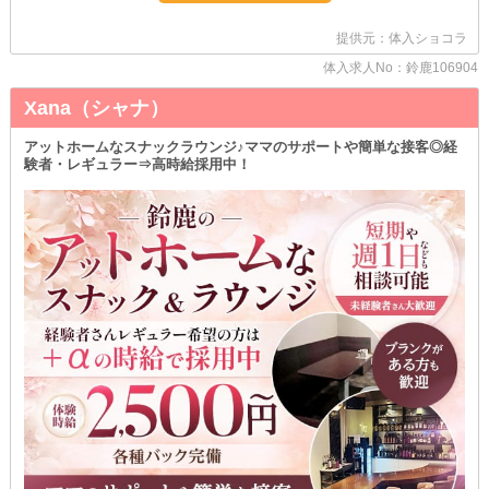
◆短時間でのお仕事もOK◆
【エミレーツ】では《1回3～》の勤務でも大丈夫！
提供元：体入ショコラ
会社が終わった後に寄り道感覚で、サクッと稼ぐことができます♪
《Wワークも歓迎》しているので、シフトにご希望があればお気軽
体入求人No：鈴鹿106904
にご相談ください◎
Xana（シャナ）
◆ストレスフリーをお約束◆
女の子の負担をとことんカットした当店には《ノルマ》がありませ
アットホームなスナックラウンジ♪ママのサポートや簡単な接客◎経
ん！
験者・レギュラー⇒高時給採用中！
夜職でイメージされがちな、売上や出勤日数などの数字は過度に気
にしなくてOK♪
面倒なルールがないため、誰でものびのびマイペースに働けるんで
す◎