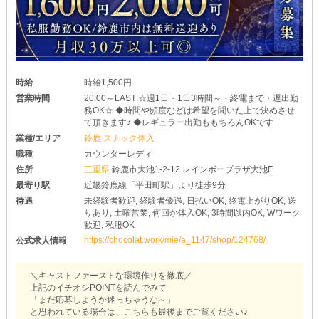
時給
時給1,500円
営業時間
20:00～LAST ☆週1日・1日3時間～・終電まで・遅出勤
務OK☆ ◆時間や頻度などは希望を聞いた上で決めさせ
て頂きます♪ ◆レギュラー出勤ももちろんOKです
業種/エリア
鈴鹿 スナック体入
職種
カウンターレディ
住所
三重県
鈴鹿市大池1-2-12 レインボープラザ大池F
最寄り駅
近畿鈴鹿線「平田町駅」より徒歩9分
待遇
未経験者歓迎, 経験者優遇, 日払いOK, 終電上がりOK, 送
りあり, 土曜営業, 何回か体入OK, 3時間以内OK, Wワーク
歓迎, 私服OK
https://chocolat.work/mie/a_1147/shop/124768/
公式求人情報
＼キャストファーストな環境作りを徹底／
上記のイチオシPOINTを読んでみて
「まだ応募しようか迷っちゃうな～」
と思われている場合は、こちらも最後までご覧ください♪