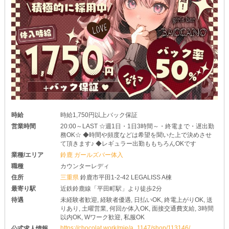
時給
時給1,750円以上バック保証
営業時間
20:00～LAST ☆週1日・1日3時間～・終電まで・遅出勤
務OK☆ ◆時間や頻度などは希望を聞いた上で決めさせ
て頂きます♪ ◆レギュラー出勤ももちろんOKです
業種/エリア
鈴鹿 ガールズバー体入
職種
カウンターレディ
住所
三重県
鈴鹿市平田1-2-42 LEGALISS A棟
最寄り駅
近鉄鈴鹿線「平田町駅」より徒歩2分
待遇
未経験者歓迎, 経験者優遇, 日払いOK, 終電上がりOK, 送
りあり, 土曜営業, 何回か体入OK, 面接交通費支給, 3時間
以内OK, Wワーク歓迎, 私服OK
https://chocolat.work/mie/a_1147/shop/113146/
公式求人情報