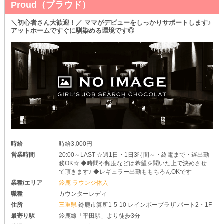
Proud（プラウド）
ちなみに…
「今日のコーデが全然決まらない…」
という時は《レンタル衣装》をご用意しているのでご安心くださ
＼初心者さん大歓迎！／ ママがデビューをしっかりサポートします♪
い！
アットホームですぐに馴染める環境です◎
入店に備えて新しくお洋服を購入したり、ご自宅から持って来たり
しなくても大丈夫ですよ♪
◆自由なシフトで安心◆
￣￣￣￣￣￣￣￣￣￣￣￣
「本業があるから、あまり長い時間は出勤できないかも…」
そんな子も心配はご無用！
当店では《週1日・1日3時間以内》の勤務ができます。
日頃の生活リズムを大きく変えなくて良いので“ホッと”ご安心くだ
さい◎
時給
時給3,000円
営業時間
20:00～LAST ☆週1日・1日3時間～・終電まで・遅出勤
務OK☆ ◆時間や頻度などは希望を聞いた上で決めさせ
て頂きます♪ ◆レギュラー出勤ももちろんOKです
業種/エリア
鈴鹿 ラウンジ体入
職種
カウンターレディ
住所
三重県
鈴鹿市算所1-5-10 レインボープラザ パート2・1F
最寄り駅
鈴鹿線「平田駅」より徒歩3分