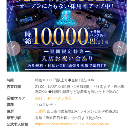
時給
時給10,000円以上可◆全額日払いOK
営業時間
21:00～LAST ☆週1日・1日3時間～・終電まで・遅出勤
務OK☆ ◆時間や頻度などは希望を聞いた上で決めさせ
て頂きます♪ ◆レギュラー出勤ももちろんOKです
業種/エリア
四日市 キャバクラ体入
職種
フロアレディ
住所
三重県
四日市市西新地10-7 ライオンビル伊勢路102
最寄り駅
各線「近鉄四日市駅」北出口より徒歩3分
https://chocolat.work/mie/a_631/shop/124530/
公式求人情報