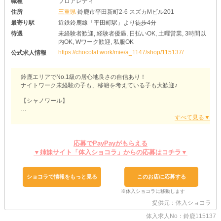
職種
フロアレディ
住所
三重県
鈴鹿市平田新町2-6 スズカMビル201
最寄り駅
近鉄鈴鹿線「平田町駅」より徒歩4分
待遇
未経験者歓迎, 経験者優遇, 日払いOK, 土曜営業, 3時間以
内OK, Wワーク歓迎, 私服OK
https://chocolat.work/mie/a_1147/shop/115137/
公式求人情報
鈴鹿エリアでNo.1級の居心地良さの自信あり！
ナイトワーク未経験の子も、移籍を考えている子も大歓迎♪
【シャノワール】
働く女の子のことを何よりも大事に考えている当店！
どこよりもアットホームな環境であなたをお迎えします◎
「夜職をしたことがないから不安…」
応募でPayPayがもらえる
「接客とかお喋りを上手くできるかな…」
▼姉妹サイト「体入ショコラ」からの応募はコチラ▼
そんな子でも安心してください！
あなたにお任せするのは、お客様と楽しくお話をしながら簡単なお
酒を作るだけ！
ショコラで情報をもっと見る
このお店に応募する
最初は、スタッフがしっかりサポートします♪
分からないことは、イチから丁寧に教えるので心配ごととは無縁で
す◎
提供元：体入ショコラ
遊びに来るお客様も、みんなとっても紳士的で気さくな方ばかり！
体入求人No：鈴鹿115137