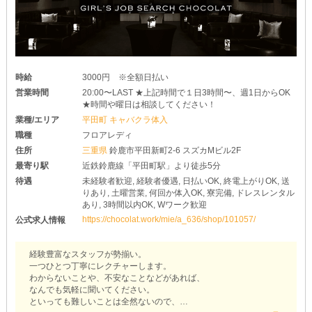
少しでも【じゅな】で働きたい！と思ってもらえたなら
ぜひぜひ“応募する”をポチッとしてくださいね◎
私たちと一緒に、楽しくお仕事しましょう♪
時給
3000円 ※全額日払い
営業時間
20:00〜LAST ★上記時間で１日3時間〜、週1日からOK
★時間や曜日は相談してください！
業種/エリア
平田町 キャバクラ体入
職種
フロアレディ
住所
三重県
鈴鹿市平田新町2-6 スズカMビル2F
最寄り駅
近鉄鈴鹿線「平田町駅」より徒歩5分
待遇
未経験者歓迎, 経験者優遇, 日払いOK, 終電上がりOK, 送
りあり, 土曜営業, 何回か体入OK, 寮完備, ドレスレンタル
あり, 3時間以内OK, Wワーク歓迎
https://chocolat.work/mie/a_636/shop/101057/
公式求人情報
経験豊富なスタッフが勢揃い。
一つひとつ丁寧にレクチャーします。
わからないことや、不安なことなどがあれば、
なんでも気軽に聞いてください。
といっても難しいことは全然ないので、