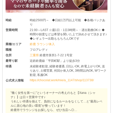
時給
時給2500円～ ◆日給1万円以上可能 ◆各種バックあ
り
営業時間
21:00～LAST ☆週1日・1日3時間～・遅出勤務OK☆ ◆
時間や頻度などは希望を聞いた上で決めさせて頂きます♪
◆レギュラー出勤ももちろんOKです
業種/エリア
鈴鹿 ラウンジ体入
職種
フロアレディ
住所
三重県
鈴鹿市算所1-7-22 1号室
最寄り駅
近鉄鈴鹿線「平田町駅」より徒歩3分
待遇
未経験者歓迎, 経験者優遇, 日払いOK, 終電上がりOK, 送
りあり, 土曜営業, 何回か体入OK, 3時間以内OK, Wワーク
歓迎, 私服OK
https://chocolat.work/mie/a_1147/shop/113738/
公式求人情報
”働く女性を第一に”というオーナーの考えのもと【Xana（シャ
ナ）】は日々営業中です♪
うれしい待遇を揃えて、負担になるルールをなくして…と“最高レベ
ルに居心地の良い環境”が整っています！
鈴鹿市でラウンジをお探しなら、ぜひ当店へ◎