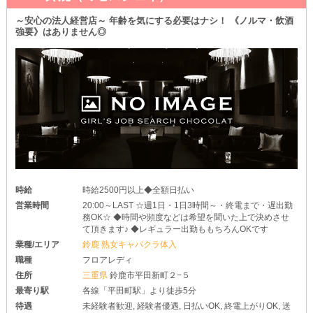
身を包むもよしです♪
入店する前にわざわざ自分で買い揃える必要はありません！
～安心の法人経営店～ 年齢を気にする必要はナシ！ 《ノルマ・飲酒
強要》はありません◎
◆何回でもお試しバイト可能◆
少しでも興味を持ってもらえたら、まずは『体験入店』してみるの
がオススメです◎
気になる店内の雰囲気やお仕事の流れなどをじっくりとチェックで
きます！
お試しで働いてみて、納得してもらえれば本入店してください♪
あなたと一緒にお仕事できる日を楽しみにしています！
時給
時給2500円以上◆全額日払い
営業時間
20:00～LAST ☆週1日・1日3時間～・終電まで・遅出勤
務OK☆ ◆時間や頻度などは希望を聞いた上で決めさせ
て頂きます♪ ◆レギュラー出勤ももちろんOKです
業種/エリア
鈴鹿 熟女キャバクラ体入
職種
フロアレディ
住所
三重県
鈴鹿市平田新町２−５
最寄り駅
各線「平田町駅」より徒歩5分
待遇
未経験者歓迎, 経験者優遇, 日払いOK, 終電上がりOK, 送