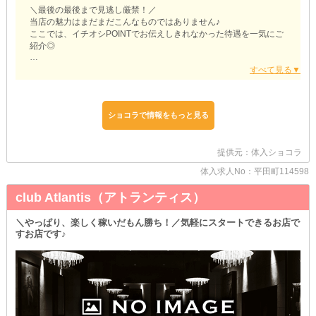
＼最後の最後まで見逃し厳禁！／
当店の魅力はまだまだこんなものではありません♪
ここでは、イチオシPOINTでお伝えしきれなかった待遇を一気にご
紹介◎
【居酒屋スナック じゅな】
［ 気軽にお仕事を始めるチャンス！ ］
より多くの女性に当店のことを知ってもらえるよう
現在、お店に来るまでにかかった《交通費》を支給しています♪
ショコラで情報をもっと見る
出費をおさえて面接に来られる、この機会をお見逃しなく！
◆シフトはあなたにお任せ！
提供元：体入ショコラ
￣￣￣￣￣￣￣￣￣￣￣￣￣￣
《週1日からの出勤》《1回3時間以内の勤務》
体入求人No：平田町114598
《終電上がり》《週末だけ》 etc.
club Atlantis（アトランティス）
【じゅな】ではこんなゆる～い働き方も全部OKです◎
本業があって平日なかなか出られないWワークさんも
無理のない頻度でお仕事を続けることができますよ♪
＼やっぱり、楽しく稼いだもん勝ち！／気軽にスタートできるお店で
すお店です♪
◆ノンアル勤務派の方必見！
￣￣￣￣￣￣￣￣￣￣￣￣￣￣
お酒を飲まずにお仕事をする日は《マイカー通勤》が可能！
学校や会社、出先からでも、スムーズにお店に来られます◎
また、送りの時間を待たずに自分のタイミングで退勤できるのも
自家用車ならではの魅力です♪