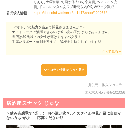
りあり, 土曜営業, 何回か体入OK, 寮完備, ヘアメイク完
備, ドレスレンタルあり, 3時間以内OK, Wワーク歓迎
https://chocolat.work/mie/a_1147/shop/101056/
公式求人情報
～”オトナ”の魅力を当店で開花させませんか？～
ナイトワークで活躍できるのは若い女の子だけではありません。
当店は30代以上の女性が輝けるキャバクラ！
手厚いサポート体制を整えて、皆様をお待ちしています◎
*-*-*-*-*-*-*-*-*-*-*-*-*-*-*-
【mrsJ鈴鹿】
*-*-*-*-*-*-*-*-*-*-*-*-*-*-*-
ショコラで情報をもっと見る
◆ノンストレスな環境◆
「ナイトワーク＝飲酒必須」
提供元：体入ショコラ
そんなイメージを持たれがちですが…
当店は《ソフトドリンク》での接客が可能！
体入求人No：鈴鹿101056
お酒が苦手な方は《お茶・ジュース》で乾杯しましょう◎
また、普段は飲める方も酔いたくない日は控えいていただいて構い
居酒屋スナック じゅな
ません。
自分のペースで、無理なく稼げる環境です！
＼飲み会感覚で“楽しく”お小遣い稼ぎ♪／ スタイルや見た目に自信が
ない方も ぜひ、ご応募ください◎
◆再スタートは当店で◆
《ナイトワーク経験者さん》大募集中◎