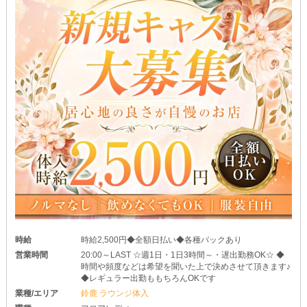
公共交通機関を使わなくていいため、身バレ対策にもなりますよ♪
＼ご応募・体入のご連絡は随時受付中！／
あなたとお会いできる日をお待ちしております。
時給
時給2,500円◆全額日払い◆各種バックあり
営業時間
20:00～LAST ☆週1日・1日3時間～・遅出勤務OK☆ ◆
時間や頻度などは希望を聞いた上で決めさせて頂きます♪
◆レギュラー出勤ももちろんOKです
業種/エリア
鈴鹿 ラウンジ体入