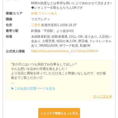
時間や頻度などは希望を聞いた上で決めさせて頂きます♪
◆レギュラー出勤ももちろんOKです
業種/エリア
鈴鹿 ラウンジ体入
職種
フロアレディ
住所
三重県
鈴鹿市算所1-1039-18 1F
最寄り駅
鈴鹿線「平田駅」より徒歩3分
待遇
未経験者歓迎, 経験者優遇, 日払いOK, 送りあり, 入店祝い
金あり, 土曜営業, 何回か体入OK, 寮完備, ドレスレンタル
あり, 3時間以内OK, Wワーク歓迎, 私服OK
https://chocolat.work/mie/a_1147/shop/106904/
公式求人情報
"女の子にはいつも笑顔でお仕事をしてほしい"
そんな想いを込めた待遇を揃えました！
より当店に興味を持っていただけること間違いなしなので、ぜひ最
後までご覧ください◎
＜【鈴鹿】Emirates（エミレーツ）＞
▶このお店の営業ページを見る
◆出勤した日がお給料日◆
給与は《日払い》に対応！
昼職のように月1の振り込みを待つことなく、退勤後すぐに受け取
りが可能です◎
お財布がいつでも潤った、余裕のある生活を送れますよ♪
ショコラで情報をもっと見る