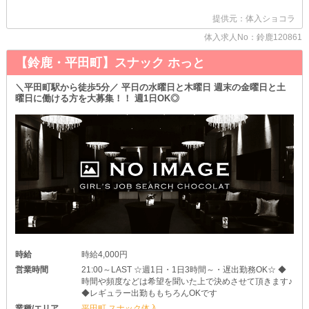
売上や出勤日数に関する《ノルマ》はありません。
そのため未経験の方も自分のペースで慣れていくことができます♪
提供元：体入ショコラ
面倒なルールに縛られることなく、あなたらしく輝いてください
ね！
体入求人No：鈴鹿120861
▽お酒が飲めなくても大丈夫
【鈴鹿・平田町】スナック ホっと
￣￣￣￣￣￣￣￣￣￣￣￣￣
アルコール飲料が苦手な方、強くない方も心配不要♪
＼平田町駅から徒歩5分／ 平日の水曜日と木曜日 週末の金曜日と土
店内に《ソフトドリンク》をご用意しているため、お茶やジュース
曜日に働ける方を大募集！！ 週1日OK◎
を片手に接客してOKです！
万が一勧められてもスタッフがさりげなくフォローするのでご安心
ください◎
ちなみに飲まない日は《マイカー通勤》もできますよ！
＼ご応募お待ちしています！／
まずは体験入店をして［ワノス］の雰囲気を確かめてみませんか？
あなたにお会いできる日を楽しみにしています♪
時給
時給4,000円
営業時間
21:00～LAST ☆週1日・1日3時間～・遅出勤務OK☆ ◆
時間や頻度などは希望を聞いた上で決めさせて頂きます♪
◆レギュラー出勤ももちろんOKです
業種/エリア
平田町 スナック体入