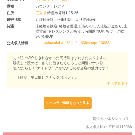
職種
カウンターレディ
住所
三重県
鈴鹿市算所1-15-36
最寄り駅
近鉄鈴鹿線「平田町駅」より徒歩5分
待遇
未経験者歓迎, 経験者優遇, 日払いOK, 入店祝い金あり, 土
曜営業, ドレスレンタルあり, 3時間以内OK, Wワーク歓
迎, 私服OK
https://chocolat.work/mie/a_636/shop/113068/
公式求人情報
＼上記で紹介しきれなかった高待遇はまだまだあります♪／
最後まで読めば、さらに働きたくなること間違いナシ◎
“あなたらしく”ナイトワークができるのが当店の魅力です！
『【鈴鹿・平田町】スナック ホっと』
◆女の子の個性を尊重◆
￣￣￣￣￣￣￣￣￣￣￣￣
「お仕事ではどんなお洋服を着たらいいの？」
とお悩みの女の子に朗報です！
ショコラで情報をもっと見る
当店は《私服勤務》がOKなので、衣装を準備する必要がありませ
ん♪
例えばキレイめのワンピースなら清潔感もありますし、お客様ウケ
提供元：体入ショコラ
も抜群♥
体入求人No：平田町113068
お洒落を楽しみながら働けるのは、嬉しいポイントです◎