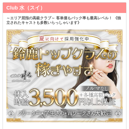
お酒の楽しみ方をわかっている方が多いので、女の子に迷惑を掛け
て来るような方はいません♪
Club 水（スイ）
みんなでくだらない会話からタメになる会話まで、色々お話をして
いるので笑いの絶えないお店なんです◎
～エリア屈指の高級クラブ～ 客単価もバック率も最高レベル！ 《独
立されたキャストも多数いらっしゃいます》
「ちょっとやってみたいな！」
と、少しでも興味を持っていただけたら、お気軽にお問い合わせく
ださい♪
一緒にお店を盛り上げていきましょう◎