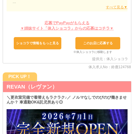
【スナック麗（れい）】
▶事前準備の必要なし
￣￣￣￣￣￣￣￣￣￣￣￣￣￣
応募でPayPayがもらえる
夜職用の衣装を持っていなくても心配無用！
▼姉妹サイト「体入ショコラ」からの応募はコチラ▼
当店は、お店の雰囲気に合う服装なら《私服勤務》が可能です◎
入店に合わせて、わざわざ新しいものを購入する必要はなし！
学校や出先から、そのままお店に来れるのも嬉しいポイントです♪
ショコラで情報をもっと見る
このお店に応募する
▶ノンストレスをお約束
￣￣￣￣￣￣￣￣￣￣￣￣￣￣￣
提供元：体入ショコラ
接客の際の余計な負担になりがちな《ノルマ》を設けていません！
数字を気にしながら働くのは、ただただツラいだけです…。
体入求人No：鈴鹿124768
自分と周りを比べず、あなたのペースでお仕事しましょう◎
PICK UP！
ちょっとでも気になったら、ぜひ体験入店へ♪
ご応募はいつでも受付中です。
REVAN（レヴァン）
お試しバイトは納得いくまで《複数回》OK！
ぜひお気軽にご連絡ください◎
＼更衣室完備で着替えもラクラク♪／ ノルマなしでのびのび働きませ
んか？ 車通勤OK&託児所あり◎