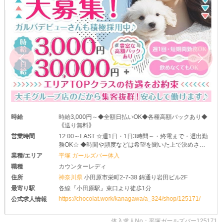
時給
時給3,000円～◆全額日払いOK◆各種高額バックあり◆
｟送り無料｠
営業時間
12:00～LAST ☆週1日・1日3時間～・終電まで・遅出勤
務OK☆ ◆時間や頻度などは希望を聞いた上で決めさせ
て頂きます♪ ◆レギュラー出勤ももちろんOKです
業種/エリア
平塚 ガールズバー体入
職種
カウンターレディ
住所
神奈川県
小田原市栄町2-7-38 錦通り岩田ビル2F
最寄り駅
各線『小田原駅』東口より徒歩1分
https://chocolat.work/kanagawa/a_324/shop/125171/
公式求人情報
体入求人No：平塚ガールズバー125171