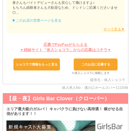
者さんもバイトデビューさんも安心して働けますよ♪
もちろん経験者さんも大歓迎なため、ドシドシご応募くださいませ
◎
▶このお店の営業ページを見る
✼••┈┈┈┈┈┈┈┈┈┈┈┈┈┈┈┈┈┈••✼
【ガールズ横丁】
✼••┈┈┈┈┈┈┈┈┈┈┈┈┈┈┈┈┈┈••✼
▼余計な出費なしでサクッとお仕事を始められる▼
遠方にお住まいの子も、金欠の子もご安心を！
応募でPayPayがもらえる
面接交通費を支給しているので、負担なく当店にお越しいただけま
▼姉妹サイト「体入ショコラ」からの応募はコチラ▼
すよ◎
お財布事情の心配なんて必要ありません♪
ショコラで情報をもっと見る
このお店に応募する
▼安心して本入店へ▼
「実際に勤務してみたらイメージと違った…」
そんなお悩みとは無縁の【ガールズ横丁】♪
提供元：体入ショコラ
お試しで何回か働けるから、あなたの気になるポイントをじっくり
チェックできます◎
体入求人No：溝の口ガールズバー111548
ミスマッチを防いで夜職を始められるため、ギャップがなく長くお
【昼・夜】Girls Bar Clover（クローバー）
仕事を続けられることでしょう♪
＼ちなみに／
エリア最大級のガルバ！ キャバクラに負けない高待遇！ 稼がせる自
ご応募に関係なく、お問い合わせやご相談も大歓迎なのでご安心
信があります！！
を！
「こういう風にバイトしたいけど大丈夫なのかな？？」
なんて迷っている子がいたらぜひ気兼ねなくご連絡ください♪