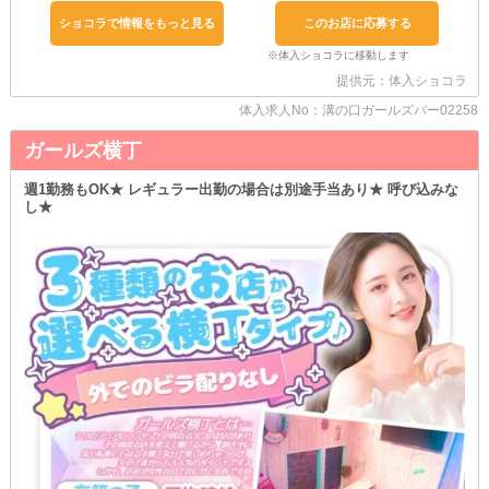
あれば低めのカウンター＆ゆったりと座れるソファーで落ち着ける
ショコラで情報をもっと見る
このお店に応募する
ことも！
■経験の有無は問いません！
提供元：体入ショコラ
「初めてで、何をしていいかわからないと不安…」
そんなあなたも安心してください♪
体入求人No：溝の口ガールズバー02258
当店の優しい女の子＆スタッフがイチからお仕事をレクチャーする
ので、心配事もすぐになくなっちゃいますよ◎
ガールズ横丁
気になることがあればすぐに質問してくださいね！
悩みや疑問をなくして、お仕事を楽しんじゃいましょう☆
週1勤務もOK★ レギュラー出勤の場合は別途手当あり★ 呼び込みな
し★
■レギュラーさん＆遅くまで働ける子、大歓迎！
学生さん・OLさん・フリーターさんなど…。
さまざまなライフスタイルに合わせて働ける当店は、週1日からの
勤務でOK！
終電からの出勤も可能なので、面接の時に希望のスケジュールを教
えてくださいね◎
皆勤手当もあるので、働くのが楽しくなるハズ♪
「ナイトワーク1本でしっかり稼ぎたい！」と思っている女の子
は、
ぜひチェックしてみてくださいね☆