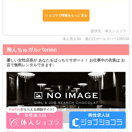
ほかの店舗で勤務したことがある子は優遇してお迎えします♡
あなたが納得できる条件を最大限考慮◎
これまでのスキルを活かして、今よりもっと良環境な職場で働いて
ショコラで情報をもっと見る
みませんか？
時給面や待遇面でのご希望があれば面接時に教えてください！
提供元：体入ショコラ
▼疲れを残さずに帰れる！
退勤時に嬉しい《送り》をご用意しています◎
体入求人No：溝の口ガールズバー106539
始発の電車を待つことなくスグに帰宅♪
海んちゅガルバorion
車内ではリラックスしてお好きな時間を過ごせます◎
＊まずは《体験入店》からスタート＊
優しい女性店長が あなたをばっちりサポート！ お仕事中の衣装は お
「このお店気になるかも！」
店で無料レンタルできます♪
と思ったあなたは、ぜひお気軽にお問い合わせください♪
【モエシャン】なら、一回だけでなく何回か体入ができます◎
お仕事内容やお店の雰囲気など、納得いくまでチェックしてみまし
ょう！
「いざ本入してみたら聞いていた話と全然違う…」
こんなギャップも防げるはずです♪
たくさんのご応募お待ちしています♪
PayPay
がもらえる姉妹サイト!
時給
時給2,500円～4,500円以上 ☆全額日払い 豊富な高額