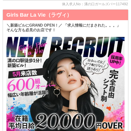
♪
体入求人No：溝の口ガールズバー117492
～お試しバイトでしっかり確認～
Girls Bar La Vie（ラヴィ）
「このお店、いいかも…！」
そう思っていただけたら、体験入店へお越しください◎
当店は『複数回体入OK』です！
＼新築ビルにGRAND OPEN！／ 「求人情報にだまされた。。。」
そんな方も必見のお店です！
客層や営業風景など、気になる点は本入店前にまとめてチェックで
きます♪