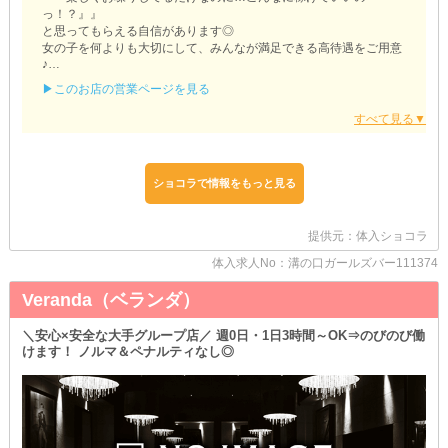
っ！？』』
と思ってもらえる自信があります◎
女の子を何よりも大切にして、みんなが満足できる高待遇をご用意
♪
▶このお店の営業ページを見る
♥｡･ﾟ♡ﾟ･｡♥｡･ﾟ♡ﾟ･｡♥
PINQ（ピンク）
♥｡･ﾟ♡ﾟ･｡♥｡･ﾟ♡ﾟ･｡♥
☞出勤するたびお財布が潤う
ショコラで情報をもっと見る
「金欠でピンチ…！できれば明日までになんとかした～い！」
なんてときは当店に駆け込んじゃってください（笑）
お給料を働いたその日にお渡ししているので、すぐに収入GET可能
提供元：体入ショコラ
です◎
体入求人No：溝の口ガールズバー111374
☞もっとラクにお仕事しませんか？
他店様で勤務したことがある子は必見♪
Veranda（ベランダ）
【ピンク】に移籍してくれたら、各種条件を優遇いたします！
前店よりもさらに働きやすい環境が叶っちゃうんです◎
＼安心×安全な大手グループ店／ 週0日・1日3時間～OK⇒のびのび働
けます！ ノルマ＆ペナルティなし◎
☞副業にもおすすめ
土曜日も営業をしているので、平日忙しい学生さんやOLさんにも最
適♪
お休みの日を使って、賢くお小遣いを稼げます！
とってもゆるく働けるので、無理なく両立できるはずです◎