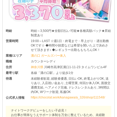
時給
時給～3,500円★全額日払い可能★各種高額バック★昇給
制度あり
営業時間
19:00～LAST ☆週1日・終電まで・早上がり・遅出勤務
OKです☆ ◆時間や頻度などは希望を聞いた上で決めさ
せて頂きます♪ ◆レギュラー出勤ももちろんOK！
業種/エリア
溝の口 ガールズバー体入
職種
カウンターレディ
住所
神奈川県
川崎市高津区溝口1-11-23 タイムワンビル4F
最寄り駅
各線「溝の口駅」より徒歩1分
待遇
未経験者歓迎, 経験者優遇, 日払いOK, 終電上がりOK, 送
りあり, 入店祝い金あり, 土曜営業, 何回か体入OK, 面接交
通費支給, ヘアメイク完備, ドレスレンタルあり, 3時間以
内OK, Wワーク歓迎, 私服OK
https://chocolat.work/kanagawa/a_326/shop/111548/
公式求人情報
ナイトワークデビューをしたい子必見！
お仕事が簡単なうえサポート体制を万全に整えているため、未経験