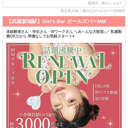
「ナイトワークを始めたいのに、門限が厳しい」「本職の出勤時間
提供元：体入ショコラ
が早め…」
体入求人No：溝の口ガールズバー104917
そんな子もご安心ください( ˘ω˘ )♩
当店は、最終電車で帰宅することが可能です！
【武蔵新城駅】Girl's Bar ガールズバーMM
自分のライフスタイルに合った働き方ができるのも【ティーダ】の
魅力★
未経験者さん・学生さん・Wワークさん ＼み～んな大歓迎♪／ 私服勤
務OKだから 準備なしでお気軽スタート♥
＼ほかにも…／
◇個別ロッカーあり
◇男女別のトイレを完備
◇送りあり
など、女の子想いの高待遇がたくさんあります！
(∩´∀｀)∩＜体験入店は随時受付中◎
見学だけでも問題ありませんよ！
ぜひお気軽にご応募くださいね♪