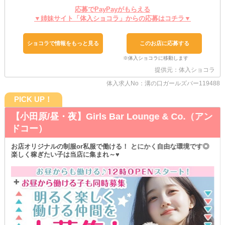
応募でPayPayがもらえる
《【武蔵新城駅】Girl's Bar ガールズバーMM》
▼姉妹サイト「体入ショコラ」からの応募はコチラ▼
*・。*・。*・。*・。*・。*・。*・。
～✦ノルマはなし✦～
ショコラで情報をもっと見る
このお店に応募する
当店では、来店される方だけでなく女の子自身も楽しめる環境作り
を徹底♥
そのため、プレッシャーになるようなルールや決まりはありませ
提供元：体入ショコラ
ん！
体入求人No：溝の口ガールズバー119488
数字のことを気にせず、自分のペースで接客できます◎
その瞬間しかない、お客様との素敵なトークやひと時をあなたも満
PICK UP！
喫しましょう♪
【小田原/昼・夜】Girls Bar Lounge & Co.（アン
～✦飲まなくてもOK✦～
ドコー）
《MM》は、ノンアル勤務も大歓迎です！
ニガテな子も、そもそも体質的にNGな子も、気分で飲み物を変え
たい子も問題なし◎
お店オリジナルの制服or私服で働ける！ とにかく自由な環境です◎
お好きなソフトドリンクをお選びください☆
楽しく稼ぎたい子は当店に集まれ～♥
酔うのは、お酒じゃなくて店内のワイワイした雰囲気だけで充分で
す♥