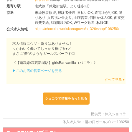
最寄り駅
南武線「武蔵新城駅」より徒歩2分
待遇
未経験者歓迎, 経験者優遇, 日払いOK, 終電上がりOK, 送
りあり, 入店祝い金あり, 土曜営業, 何回か体入OK, 面接交
通費支給, 3時間以内OK, Wワーク歓迎, 私服OK
https://chocolat.work/kanagawa/a_326/shop/108250/
公式求人情報
求人情報にウソ・偽りはありません！
＼かわいく働いてしっかり稼げる♥／
まさに“夢”のようなガールズバーです◎
《【南武線/武蔵新城駅】girlsBar vanilla（バニラ）》
▶このお店の営業ページを見る
▼充実したサポート体制あり▼
¨¨¨¨¨¨¨¨¨¨¨¨¨¨¨¨¨¨¨¨¨¨¨¨¨¨¨¨¨¨¨¨¨
○退勤後はラクラク帰宅○
「終電が早くてあんまり稼げない！」
「電車で帰るのは嫌だな…」
そう思っている女の子はぜひ当店へ♪
ショコラで情報をもっと見る
遅くまで働いたあとは『送り』を使ってゆったりと帰れます♥
お店がある神奈川エリア全般はもちろん、都内にも対応！
提供元：体入ショコラ
遠方にお住いの子でも、大きな負担なくご利用できるのが魅力です
◎
体入求人No：溝の口ガールズバー108250
安全運転の車内で、動画を見たりSNSをチェックしたり…
ぜひごゆっくりと、お好きな時間をお過ごしください♪