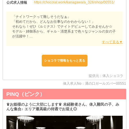
https://chocolat.work/kanagawa/a_326/shop/00551/
公式求人情報
「ナイトワークって難しそうだなぁ」
「初めてだから、どんなお仕事なのかわからない！」
それなら！ぜひ《ルミナス》でナイトデビューしてみませんか☆
モデル・姉御系から、ギャル・清楚系まで色々なジャンルの女の子
が活躍中！
ガールズバーなので、自分の個性を活かして働けますよ♪
▼△スタイリッシュで大人な雰囲気がバツグン△▼
ブラックを基調とした内装は、シックな空気が漂い大人の隠れ家風
◎
ショコラで情報をもっと見る
席はカウンターのみなので、お客様の隣に座って接客…は絶対にあ
りません！
提供元：体入ショコラ
▼△居心地の良さに定評あり！△▼
当店で活躍している女の子は、みんな仲良し◎
体入求人No：溝の口ガールズバー00551
辞める子が本当に少ない、『稼ぎやすい×働きやすい』お店なんで
PINQ（ピンク）
す♪
新しく入ってきた子にはこちらからドンドン話しかけるので、人見
知りさんでも大丈夫！
♛お姫様のように大切にします♛ 未経験者さん、体入難民の子、み
未経験者さんは、イチからお仕事をレクチャーします◎わからない
んな集合♪ エリア最高級の待遇でお迎え◎
ことは何度でも聞いてくださいね！
経験者さんは、ぜひそのスキルを活かして、さらにお店を盛り上げ
ちゃいましょう☆