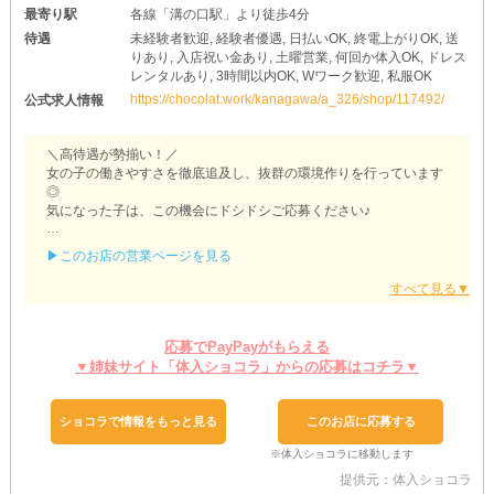
最寄り駅
各線「溝の口駅」より徒歩4分
待遇
未経験者歓迎, 経験者優遇, 日払いOK, 終電上がりOK, 送
りあり, 入店祝い金あり, 土曜営業, 何回か体入OK, ドレス
レンタルあり, 3時間以内OK, Wワーク歓迎, 私服OK
https://chocolat.work/kanagawa/a_326/shop/117492/
公式求人情報
＼高待遇が勢揃い！／
女の子の働きやすさを徹底追及し、抜群の環境作りを行っています
◎
気になった子は、この機会にドシドシご応募ください♪
［【昼・夜】Girls Bar Clover（クローバー）］
▶このお店の営業ページを見る
～夜職デビューも大歓迎～
当店は、ナイトワークに初挑戦する子も"積極的に採用中"！
最初は不安かもしれませんが、心配いりません◎
ベテランスタッフが、慣れるまでしっかりフォローします！
応募でPayPayがもらえる
あなたもすぐに1人前に慣れることでしょう♪
▼姉妹サイト「体入ショコラ」からの応募はコチラ▼
～移籍希望の子にもオススメ～
すでにご経歴をお持ちの子は、好条件で入店できるチャンスです！
ショコラで情報をもっと見る
このお店に応募する
"即戦力"としてお迎えするので、本入の際は給与面・待遇面を優遇
します◎
希望の条件があれば、ぜひ面接時にお話しください！
提供元：体入ショコラ
［クローバー］で理想のナイトワークライフを叶えていきましょう