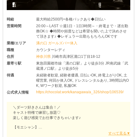
時給
最大時給2500円+各種バックあり◆日払い
営業時間
20:00～LAST ☆週1日・1日3時間～・終電まで・遅出勤
務OK☆ ◆時間や頻度などは希望を聞いた上で決めさせ
て頂きます♪ ◆レギュラー出勤ももちろんOKです
業種/エリア
溝の口 ガールズバー体入
職種
カウンターレディ
住所
神奈川県
川崎市高津区溝口1丁目18-12
最寄り駅
東急田園都市線「溝の口駅」より徒歩3分 JR南武線「武
蔵溝ノ口駅」より徒歩5分
待遇
未経験者歓迎, 経験者優遇, 日払いOK, 終電上がりOK, 土
曜営業, 何回か体入OK, ドレスレンタルあり, 3時間以内O
K, Wワーク歓迎, 私服OK
https://chocolat.work/kanagawa/a_326/shop/106539/
公式求人情報
＼ダーツ好きさんは集合！／
キャスト特権で練習し放題♡
楽しく遊び感覚でお仕事できちゃいます♪
【モエシャン】
▼あなたの経験が力に！