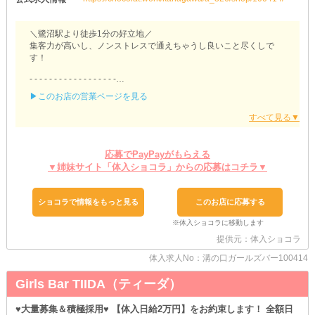
＼鷺沼駅より徒歩1分の好立地／
集客力が高いし、ノンストレスで通えちゃうし良いこと尽くしで
す！
- - - - - - - - - - - - - - - - - -
▶このお店の営業ページを見る
《【鷺沼駅】BAR S（エス）》
- - - - - - - - - - - - - - - - - -
☆週末だけの勤務OK☆
当店は、土曜日も営業しています♪
応募でPayPayがもらえる
「平日は出勤が難しい」そんな女の子でも大丈夫！
▼姉妹サイト「体入ショコラ」からの応募はコチラ▼
休日やスキマ時間を利用してあなたのペースでお仕事ができます♪
☆髪型・ネイルなど自由☆
ショコラで情報をもっと見る
このお店に応募する
オシャレは女の子にお任せ。
自分が一番輝ける姿で接客しましょう♪
あなたの個性を活かして働けます！
提供元：体入ショコラ
☆安心の時給保証あり☆
体入求人No：溝の口ガールズバー100414
勝手に【お給料】が下がる心配はありません。
ナイトワークの経験があってもなくても、安定した収入を得られち
Girls Bar TIIDA（ティーダ）
ゃう！
♥大量募集＆積極採用♥ 【体入日給2万円】をお約束します！ 全額日
＼体験入店は何回かOK／