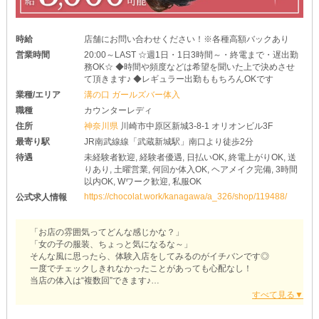
時給
店舗にお問い合わせください！※各種高額バックあり
営業時間
20:00～LAST ☆週1日・1日3時間～・終電まで・遅出勤
務OK☆ ◆時間や頻度などは希望を聞いた上で決めさせ
て頂きます♪ ◆レギュラー出勤ももちろんOKです
業種/エリア
溝の口 ガールズバー体入
職種
カウンターレディ
住所
神奈川県
川崎市中原区新城3-8-1 オリオンビル3F
最寄り駅
JR南武線線「武蔵新城駅」南口より徒歩2分
待遇
未経験者歓迎, 経験者優遇, 日払いOK, 終電上がりOK, 送
りあり, 土曜営業, 何回か体入OK, ヘアメイク完備, 3時間
以内OK, Wワーク歓迎, 私服OK
https://chocolat.work/kanagawa/a_326/shop/119488/
公式求人情報
「お店の雰囲気ってどんな感じかな？」
「女の子の服装、ちょっと気になるな～」
そんな風に思ったら、体験入店をしてみるのがイチバンです◎
一度でチェックしきれなかったことがあっても心配なし！
当店の体入は“複数回”できます♪
不安なこと・わからないことがあれば、遠慮なく聞いてください★
*・。*・。*・。*・。*・。*・。*・。