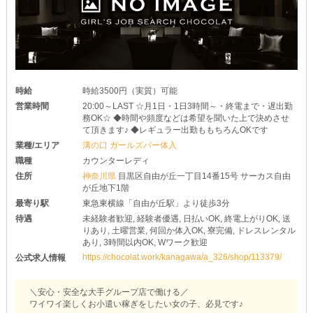
＝ぜひお店を見に来てください＝
スタッフの優しさは、言葉では言い表せません…！
あなたに直接体験していただけたら嬉しいです◎
いつでもご応募をお待ちしています♪
時給
時給3500円（実質）可能
営業時間
20:00～LAST ☆月1日・1日3時間～・終電まで・遅出勤
務OK☆ ◆時間や頻度などは希望を聞いた上で決めさせ
て頂きます♪ ◆レギュラー出勤ももちろんOKです
業種/エリア
溝の口 ガールズバー体入
職種
カウンターレディ
住所
神奈川県
目黒区自由が丘一丁目14番15号 サーカス自由
が丘地下1階
最寄り駅
東急東横線「自由が丘駅」より徒歩3分
待遇
未経験者歓迎, 経験者優遇, 日払いOK, 終電上がりOK, 送
りあり, 土曜営業, 何回か体入OK, 寮完備, ドレスレンタル
あり, 3時間以内OK, Wワーク歓迎
https://chocolat.work/kanagawa/a_326/shop/113379/
公式求人情報
＼安心・安全な大手グループ店で働ける／
ワイワイ楽しくお小遣い稼ぎをしたい女の子、必見です♪