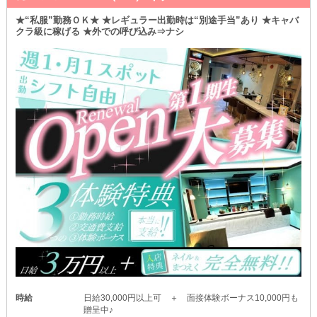
★“私服”勤務ＯＫ★ ★レギュラー出勤時は“別途手当”あり ★キャバ
クラ級に稼げる ★外での呼び込み⇒ナシ
時給
日給30,000円以上可 ＋ 面接体験ボーナス10,000円も
贈呈中♪