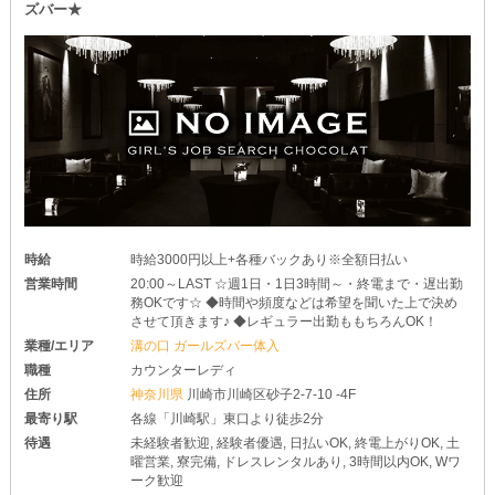
お酒なしでだって気楽にバイトできるため、不安な子はぜひご相談
ズバー★
ください♪
＊収入面でのサポート
￣￣￣￣￣￣￣￣￣￣￣￣￣
《ノルマなし》の体制を徹底しているんです◎
つまり、数字を気にして無理したりキャパ以上に頑張ったりはする
必要もありません。
そんなことしなくても安定して稼げるのでご安心を♪
…こんな風に、お店作りを丁寧にこだわった【プラス】で気楽に稼
ぎませんか？
皆さんにお会いできる日を楽しみにしています
時給
時給3000円以上+各種バックあり※全額日払い
営業時間
20:00～LAST ☆週1日・1日3時間～・終電まで・遅出勤
務OKです☆ ◆時間や頻度などは希望を聞いた上で決め
させて頂きます♪ ◆レギュラー出勤ももちろんOK！
業種/エリア
溝の口 ガールズバー体入
職種
カウンターレディ
住所
神奈川県
川崎市川崎区砂子2-7-10 -4F
最寄り駅
各線「川崎駅」東口より徒歩2分
待遇
未経験者歓迎, 経験者優遇, 日払いOK, 終電上がりOK, 土
曜営業, 寮完備, ドレスレンタルあり, 3時間以内OK, Wワ
ーク歓迎