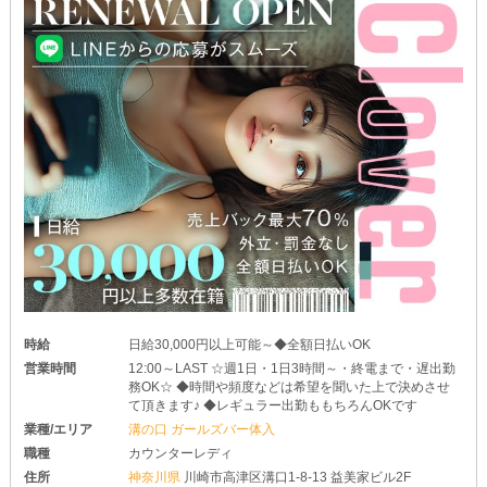
時給
日給30,000円以上可能～◆全額日払いOK
営業時間
12:00～LAST ☆週1日・1日3時間～・終電まで・遅出勤
務OK☆ ◆時間や頻度などは希望を聞いた上で決めさせ
て頂きます♪ ◆レギュラー出勤ももちろんOKです
業種/エリア
溝の口 ガールズバー体入
職種
カウンターレディ
住所
神奈川県
川崎市高津区溝口1-8-13 益美家ビル2F