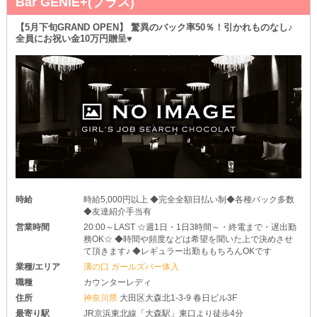
Bar GENIE+(プラス)
○チェックは数回に渡って○
【5月下旬GRAND OPEN】 驚異のバック率50％！引かれものなし♪
▶営業中の雰囲気を見てみたい
全員にお祝い金10万円贈呈♥
▶実際のお客様層を確認したい etc.
《バニラ》のことが気になったら、ぜひ『体験入店』へ♥
当店のお試しバイトは“複数回”行えるのが大きな特徴です！
ご経歴を問わず、どなたでも体入出来ちゃいます◎
少しでも興味がわいてきたら、お気軽にご応募ください♪
時給
時給5,000円以上 ◆完全全額日払い制◆各種バック多数
◆友達紹介手当有
営業時間
20:00～LAST ☆週1日・1日3時間～・終電まで・遅出勤
務OK☆ ◆時間や頻度などは希望を聞いた上で決めさせ
て頂きます♪ ◆レギュラー出勤ももちろんOKです
業種/エリア
溝の口 ガールズバー体入
職種
カウンターレディ
住所
神奈川県
大田区大森北1-3-9 春日ビル3F
最寄り駅
JR京浜東北線「大森駅」東口より徒歩4分