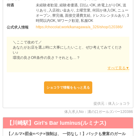
待遇
未経験者歓迎, 経験者優遇, 日払いOK, 終電上がりOK, 送
りあり, 入店祝い金あり, 土曜営業, 何回か体入OK, ニュー
オープン, 寮完備, 面接交通費支給, ドレスレンタルあり, 3
時間以内OK, Wワーク歓迎, 私服OK
https://chocolat.work/kanagawa/a_326/shop/120386/
公式求人情報
＼ここで改めて／
あなたがお店を選ぶ時に大事にしたいこと、ぜひ考えてみてくださ
い♪
環境の良さOR条件の良さ？それとも…？
それがなんであれ、当店ならきっとご満足いただけると思います♥
だって“どんなことにおいても”超丁寧にこだわったお店だからっ♪
期待していただいて、ぜひもう少し当店の紹介にお付き合いくださ
い◎
ショコラで情報をもっと見る
【Bar GENIE+（プラス）】
＊環境面でのサポート
提供元：体入ショコラ
￣￣￣￣￣￣￣￣￣￣￣￣￣
《ノンアル接客》が、窮屈感なくできる雰囲気をつくっています！
体入求人No：溝の口ガールズバー120386
だって…いくら“飲まずにバイトできますよ～！”と言ったって“しに
【川崎駅】Girl's Bar luminus(ルミナス)
くければ”意味ないと思いませんか？
なので当店は、どんな子も無理なく自分に合った働き方ができる空
気感にこだわりました◎
【ノルマ×罰金×ペナ×強制は、 一切なし！】バックも豊富のガール