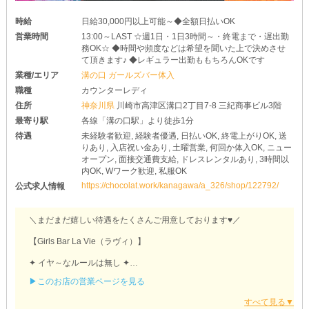
時給
日給30,000円以上可能～◆全額日払いOK
営業時間
13:00～LAST ☆週1日・1日3時間～・終電まで・遅出勤
務OK☆ ◆時間や頻度などは希望を聞いた上で決めさせ
て頂きます♪ ◆レギュラー出勤ももちろんOKです
業種/エリア
溝の口 ガールズバー体入
職種
カウンターレディ
住所
神奈川県
川崎市高津区溝口2丁目7-8 三紀商事ビル3階
最寄り駅
各線「溝の口駅」より徒歩1分
待遇
未経験者歓迎, 経験者優遇, 日払いOK, 終電上がりOK, 送
りあり, 入店祝い金あり, 土曜営業, 何回か体入OK, ニュー
オープン, 面接交通費支給, ドレスレンタルあり, 3時間以
内OK, Wワーク歓迎, 私服OK
https://chocolat.work/kanagawa/a_326/shop/122792/
公式求人情報
＼まだまだ嬉しい待遇をたくさんご用意しております♥／
【Girls Bar La Vie（ラヴィ）】
✦ イヤ～なルールは無し ✦
￣￣￣￣￣￣￣￣￣￣￣￣￣
▶このお店の営業ページを見る
ナイトワークにありがちな《ノルマ》や《飲酒の強制》はありませ
ん♪