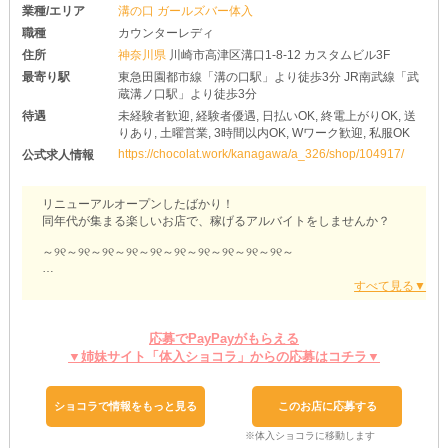
業種/エリア
溝の口 ガールズバー体入
職種
カウンターレディ
住所
神奈川県
川崎市高津区溝口1-8-12 カスタムビル3F
最寄り駅
東急田園都市線「溝の口駅」より徒歩3分 JR南武線「武
蔵溝ノ口駅」より徒歩3分
待遇
未経験者歓迎, 経験者優遇, 日払いOK, 終電上がりOK, 送
りあり, 土曜営業, 3時間以内OK, Wワーク歓迎, 私服OK
https://chocolat.work/kanagawa/a_326/shop/104917/
公式求人情報
リニューアルオープンしたばかり！
同年代が集まる楽しいお店で、稼げるアルバイトをしませんか？
～୨୧～୨୧～୨୧～୨୧～୨୧～୨୧～୨୧～୨୧～୨୧～୨୧～
【Girls Bar TIIDA（ティーダ）】
～୨୧～୨୧～୨୧～୨୧～୨୧～୨୧～୨୧～୨୧～୨୧～୨୧～
応募でPayPayがもらえる
●お給料は全額日払いOK！
▼姉妹サイト「体入ショコラ」からの応募はコチラ▼
お仕事したその日に給与が受け取れる嬉しい待遇！
当店で働けば、金欠になることはありませんよ♪
お財布が寂しくなったら、サクッと出勤してガツッと稼いじゃおう
ショコラで情報をもっと見る
このお店に応募する
♥
●終電上がりができる！