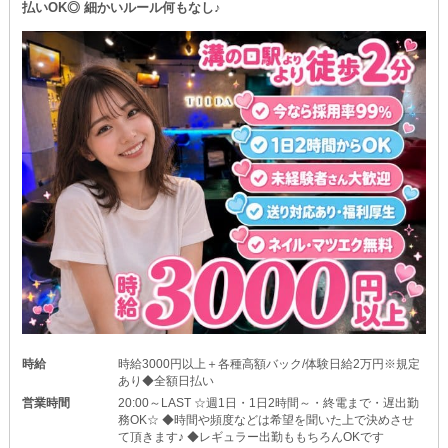
払いOK◎ 細かいルール何もなし♪
まずはお店の雰囲気や客層などを、確かめてみませんか？
「やってみたい」なんて子はご連絡をお願いします！
また、一人で始めるのが不安な子は、仲の良いお友達とのご応募も
大歓迎です♪
時給
時給3000円以上＋各種高額バック/体験日給2万円※規定
あり◆全額日払い
営業時間
20:00～LAST ☆週1日・1日2時間～・終電まで・遅出勤
務OK☆ ◆時間や頻度などは希望を聞いた上で決めさせ
て頂きます♪ ◆レギュラー出勤ももちろんOKです