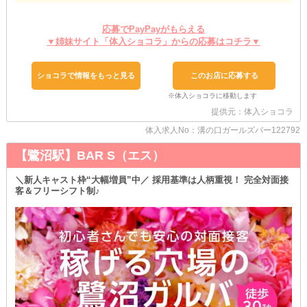
体質的にお酒が飲めない子や、明日の予定のために控えたい子も
自分に合ったワークスタイルを選べますよ★
もしお客様に勧められても、スタッフが間に入りますのでご安心く
応募でPayPayがもらえる
ださい◎
▼姉妹サイト「体入ショコラ」からの応募はコチラ▼
✦ 再スタートも当店で ✦
￣￣￣￣￣￣￣￣￣￣￣￣
ショコラで情報をもっと見る
このお店に応募する
これまでに他店様で勤務したことのある女の子は
《夜職経験者さん》として最大限優遇してお迎えいたします♥
まずは面接にて、ご経歴や前店でのご活躍をお聞かせください。
提供元：体入ショコラ
そちらを踏まえて、より良い条件をご提示いたします！
体入求人No：溝の口ガールズバー122792
✦ まずは相性をチェック ✦
￣￣￣￣￣￣￣￣￣￣￣￣￣
【鷺沼駅】BAR S（エス）
「いきなり働きだすのはちょっと不安かも…」
そんな女の子は“体験入店”でお店の様子を確かめてみませんか？
＼新人キャスト枠“大幅増員”中／ 採用基準は人柄重視！ 完全対面接
《体入は複数回可能》なので実際の雰囲気や客層が
客＆フリーシフト制♪
自分に合っているかどうか確かめてから入店を決めてみてください
ね★