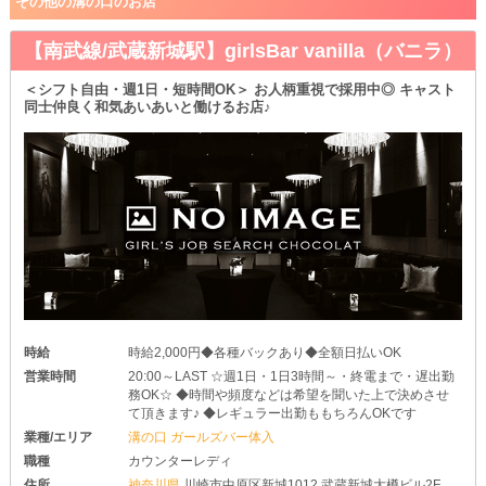
その他の溝の口のお店
【南武線/武蔵新城駅】girlsBar vanilla（バニラ）
＜シフト自由・週1日・短時間OK＞ お人柄重視で採用中◎ キャスト
同士仲良く和気あいあいと働けるお店♪
時給
時給2,000円◆各種バックあり◆全額日払いOK
営業時間
20:00～LAST ☆週1日・1日3時間～・終電まで・遅出勤
務OK☆ ◆時間や頻度などは希望を聞いた上で決めさせ
て頂きます♪ ◆レギュラー出勤ももちろんOKです
業種/エリア
溝の口 ガールズバー体入
職種
カウンターレディ
住所
神奈川県
川崎市中原区新城1012 武蔵新城大樽ビル2F