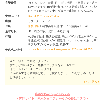
営業時間
20：00～LAST ☆週1日・1日3時間～・終電まで・遅出
勤務OKです☆ ◆時間や頻度などは希望を聞いた上で決
めさせて頂きます♪ ◆レギュラー出勤ももちろんOK！
業種/エリア
溝の口 ガールズバー体入
職種
カウンターレディ
住所
神奈川県
川崎市高津区溝口1-8-13 益美家ビル4F
最寄り駅
JR「溝の口駅」北口より徒歩4分
待遇
未経験者歓迎, 経験者優遇, 日払いOK, 終電上がりOK, 土
曜営業, 何回か体入OK, 寮完備, ドレスレンタルあり, 3時
間以内OK, Wワーク歓迎, 私服OK
https://chocolat.work/kanagawa/a_326/shop/02258/
公式求人情報
溝の口駅チカで通勤ラクラク♪
女の子は通いやすく、集客率バッチリなガールズバー
【ガールズバー X（ics）イクス】
「人の多すぎる繁華街はちょっと疲れたな…」「のんびりゆったり
お仕事をしたい！」
そんなあなたをお待ちしています◎
■気になるフロアは…スタイリッシュ！
クールにライトアップされた店内は、ガールズバーとは思えないぐ
応募でPayPayがもらえる
らい格好いいんです♪
▼姉妹サイト「体入ショコラ」からの応募はコチラ▼
ブルーに染まった空間でちょっとした非日常空間を味わえますよ◎
また、基本はカウンター席＆チェアの組み合わせですが、ご希望が