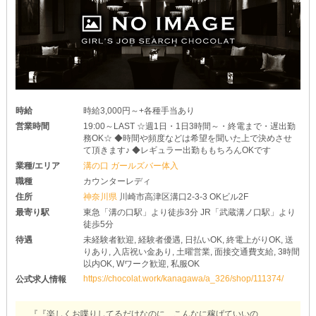
▼△どんな子でも絶対に稼げます！△▼
ガールズバーでは珍しい“高額”の“時給永久保証制度”があるので、
頑張った分だけ、お給料が増えていく仕組みです♪
各種バックも合わせると、時給以上に稼げるチャンス☆
「ノルマ」「強制」「罰金」「ペナルティ」は絶対にありませんよ
◎
時給
時給3,000円～+各種手当あり
営業時間
19:00～LAST ☆週1日・1日3時間～・終電まで・遅出勤
務OK☆ ◆時間や頻度などは希望を聞いた上で決めさせ
て頂きます♪ ◆レギュラー出勤ももちろんOKです
業種/エリア
溝の口 ガールズバー体入
職種
カウンターレディ
住所
神奈川県
川崎市高津区溝口2-3-3 OKビル2F
最寄り駅
東急「溝の口駅」より徒歩3分 JR「武蔵溝ノ口駅」より
徒歩5分
待遇
未経験者歓迎, 経験者優遇, 日払いOK, 終電上がりOK, 送
りあり, 入店祝い金あり, 土曜営業, 面接交通費支給, 3時間
以内OK, Wワーク歓迎, 私服OK
https://chocolat.work/kanagawa/a_326/shop/111374/
公式求人情報
『『楽しくお喋りしてるだけなのに…こんなに稼げていいの