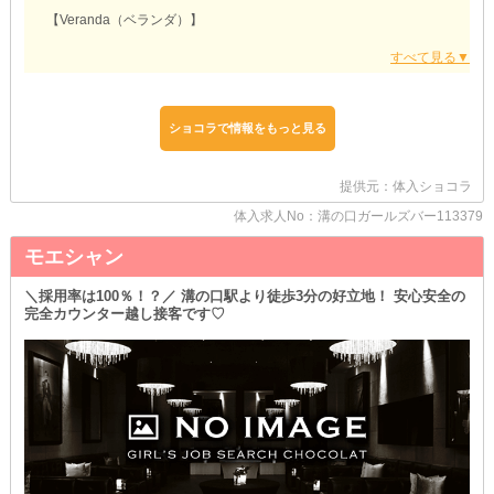
【Veranda（ベランダ）】
☆未経験者さん大歓迎☆
￣￣￣￣￣￣￣￣￣￣￣￣￣￣￣￣￣
お仕事内容は、スタッフがイチから丁寧にお教えします！
難しいことは何もないので、どんな女の子も心配いりません♪
また、お酒が飲めない子も大丈夫◎
ショコラで情報をもっと見る
ソフトドリンクをご用意しているため、無理なく働けるんです☆
☆嬉しい『送り』を完備☆
提供元：体入ショコラ
￣￣￣￣￣￣￣￣￣￣￣￣￣￣￣￣￣
体入求人No：溝の口ガールズバー113379
退勤後、始発を待ったり深夜料金のタクシーに乗ったりする必要は
なし！
モエシャン
あなたの希望する場所まで、安全運転で送り届けます◎
車内でゆっくり過ごせるから、疲れを最小限に抑えられるんです♪
＼採用率は100％！？／ 溝の口駅より徒歩3分の好立地！ 安心安全の
☆体験入店は『複数回』可能☆
完全カウンター越し接客です♡
￣￣￣￣￣￣￣￣￣￣￣￣￣￣￣￣￣
「いきなり本入店はちょっと不安」「イメージと違ったらイヤで」
そんな心配ごとは、体入で払拭しましょう！
納得するまで確認して構いません◎
安心して本入できるのは、大きなメリットです☆
まずはお気軽にご連絡ください♪
あなたにお会いする日を、楽しみにしています！