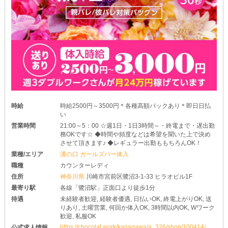
時給
時給2500円～3500円＊各種高額バックあり＊即日日払
い
営業時間
21:00～5：00 ☆週1日・1日3時間～・終電まで・遅出勤
務OKです☆ ◆時間や頻度などは希望を聞いた上で決め
させて頂きます♪ ◆レギュラー出勤ももちろんOK！
業種/エリア
溝の口 ガールズバー体入
職種
カウンターレディ
住所
神奈川県
川崎市宮前区鷺沼3-1-33 ヒラオビル1F
最寄り駅
各線「鷺沼駅」正面口より徒歩1分
待遇
未経験者歓迎, 経験者優遇, 日払いOK, 終電上がりOK, 送
りあり, 土曜営業, 何回か体入OK, 3時間以内OK, Wワーク
歓迎, 私服OK
https://chocolat.work/kanagawa/a_326/shop/100414/
公式求人情報