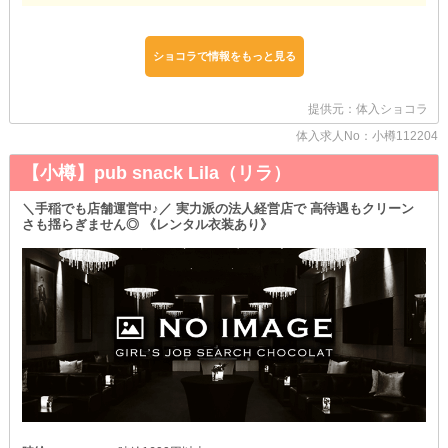
∴‥∵‥∴‥∵‥∴‥∴‥∵‥∴‥∵‥
【Diva（ディーバ）】
ショコラで情報をもっと見る
∴‥∵‥∴‥∵‥∴‥∴‥∵‥∴‥∵‥
■スキルを活かせる■
提供元：体入ショコラ
「移籍したいけど、頑張ってきたことは無駄にしたくない…！」
そんな«経験者さん»大募集！
体入求人No：小樽112204
当店はあなたの努力を無駄にはさせません◎
«お給料»や«待遇»など、考慮したうえで優遇して採用します♪
【小樽】pub snack Lila（リラ）
もちろん、時給交渉もOK！
より快適な環境でお仕事をしてみませんか？
＼手稲でも店舗運営中♪／ 実力派の法人経営店で 高待遇もクリーン
さも揺らぎません◎ 《レンタル衣装あり》
■お休みの日に稼げる■
平日が忙しい女の子に朗報！
【ディーバ】は«土曜日»も営業しています◎
つい暇しがちな週末にお小遣いをGETしませんか？
また、休日は平日に比べ来店数も大幅UP！
その分、圧倒的に稼げるのも魅力のひとつです♪
＼ぜひご応募を◎／
疑問点は些細なことでも、お気軽にお問い合わせください！
皆様にお会いできる日を楽しみにしております♪