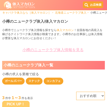
お店検索
キャバクラ体入なら［体入マカロン］
北海道ニュークラブ体入
小樽ニュー
小樽のニュークラブ体入/体入マカロン
小樽市でニュークラブ体入情報を探すなら
体入マカロン
！全国各地の高収入を
稼げるナイトワーク体入情報が検索できます。小樽市のお仕事探しは体入情報
が豊富な体入マカロンにお任せください！
小樽のニュークラブ体入情報を見る
小樽のニュークラブ体入一覧
小樽の求人を業種で絞る
ガールズバー
スナック
コンカフェ
3
1～3
件中
件を表示
PICK UP！