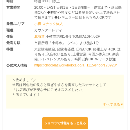
時給
時給1600円以上
営業時間
20:00～LAST ☆週1日・1日3時間～・終電まで・遅出勤
務OK☆ ◆時間や頻度などは希望を聞いた上で決めさせ
て頂きます♪ ◆レギュラー出勤ももちろんOKです
業種/エリア
小樽 スナック体入
職種
カウンターレディ
住所
北海道
小樽市花園1-9-9 TOMITA10ビル2F
最寄り駅
市役所通「小樽市」（バス）より徒歩1分
待遇
未経験者歓迎, 経験者優遇, 日払いOK, 終電上がりOK, 送
りあり, 入店祝い金あり, 土曜営業, 何回か体入OK, 寮完
備, ドレスレンタルあり, 3時間以内OK, Wワーク歓迎
https://chocolat.work/hokkaido/a_1115/shop/120928/
公式求人情報
＼改めまして／
当店は居心地の良さと稼ぎやすさを両立したスナックとして
「お店選びが不安な子にこそオススメしたい」
と考えています！
そのため、こちらでは色んな女の子に向けて…
もう少し当店の魅力をご紹介させてください♪
『【小樽】pub snack Lila（リラ）』
ショコラで情報をもっと見る
＊未経験さんへ＊