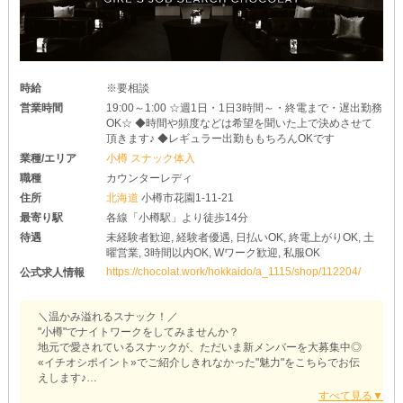
時給
※要相談
営業時間
19:00～1:00 ☆週1日・1日3時間～・終電まで・遅出勤務
OK☆ ◆時間や頻度などは希望を聞いた上で決めさせて
頂きます♪ ◆レギュラー出勤ももちろんOKです
業種/エリア
小樽 スナック体入
職種
カウンターレディ
住所
北海道
小樽市花園1-11-21
最寄り駅
各線「小樽駅」より徒歩14分
待遇
未経験者歓迎, 経験者優遇, 日払いOK, 終電上がりOK, 土
曜営業, 3時間以内OK, Wワーク歓迎, 私服OK
https://chocolat.work/hokkaido/a_1115/shop/112204/
公式求人情報
＼温かみ溢れるスナック！／
"小樽"でナイトワークをしてみませんか？
地元で愛されているスナックが、ただいま新メンバーを大募集中◎
«イチオシポイント»でご紹介しきれなかった"魅力"をこちらでお伝
えします♪