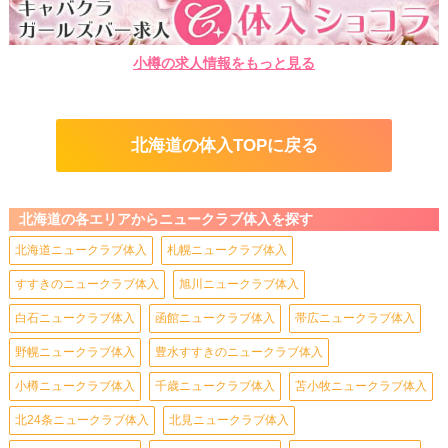
さまざまなスタイルに対応しています◎
ぜひあなたのご希望をお聞かせください♡
少しでも気になったら…
小樽の求人情報をもっと見る
体験入店に応募してくれると嬉しいです♡
実際の営業風景や衣装、さらにはスタッフの雰囲気など。
隅々まで“直接CHECK”をしてみてください！
北海道の体入TOPに戻る
北海道の各エリアからニュークラブ体入を探す
北海道ニュークラブ体入
札幌ニュークラブ体入
すすきのニュークラブ体入
旭川ニュークラブ体入
白石ニュークラブ体入
函館ニュークラブ体入
帯広ニュークラブ体入
野幌ニュークラブ体入
豊水すすきのニュークラブ体入
小樽ニュークラブ体入
千歳ニュークラブ体入
苫小牧ニュークラブ体入
北24条ニュークラブ体入
北見ニュークラブ体入