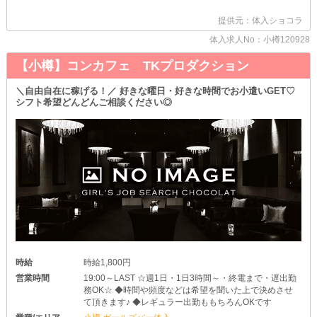
￣￣￣￣￣￣￣￣￣￣￣￣￣
私たちは緊張や不安な気持ちに寄り添いながら一つひとつ丁寧にレ
提供元：体入ショコラ
クチャーします◎
マナーや接客も無理のないペースで覚えられますし、緊張をやわら
体入求人No：小樽120928
げるサポート体制も万全なのでご安心ください♪
【小樽】コンカフェ TKプロダクション
＊経験者さんへ＊
￣￣￣￣￣￣￣￣￣￣￣￣￣
＼自由自在に稼げる！／ 好きな曜日・好きな時間でお小遣いGET♡
これまでのご経験をしっかり評価したいからこそ、時給や待遇はご
シフト希望どんどんご相談ください◎
希望をしっかり伺いながら優遇いたします。
納得のいく条件で、気持ち良く新しいスタートを切っていただけた
ら嬉しいです！
＊夜職に大変なイメージがある子へ＊
￣￣￣￣￣￣￣￣￣￣￣￣￣￣￣￣￣￣￣￣￣
当店では、数字に追われたりルールに縛られたりすることがありま
せん◎
それはずばり《ノルマ》や《飲まないといけない空気間》がないた
め！
《ノンアル接客》も全然OKなので、自分のペースを大切にしなが
ら働けます。
また、もしお仕事を始めてから改めて不安になることがあれば遠慮
時給
時給1,800円
なくご相談を♪
営業時間
19:00～LAST ☆週1日・1日3時間～・終電まで・遅出勤
1人ひとりに合わせて支えるのが私たちのモットーです◎
務OK☆ ◆時間や頻度などは希望を聞いた上で決めさせ
て頂きます♪ ◆レギュラー出勤ももちろんOKです