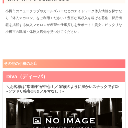
小樽市のニュークラブやガールズバーなどのナイトワーク体入情報を探すな
ら『体入マカロン』をご利用ください！豊富な高収入を稼げる募集・採用情
報を掲載する体入マカロンが希望の仕事探しをサポート！貴女にピッタリな
小樽市の職場・体験入店先を見つけてください。
その他の小樽のお店
Diva（ディーバ）
＼お客様は"常連様"が中心！／ 家族のように温かいスナックです◎
«ソフドリ接客OK＆ノルマなし！»