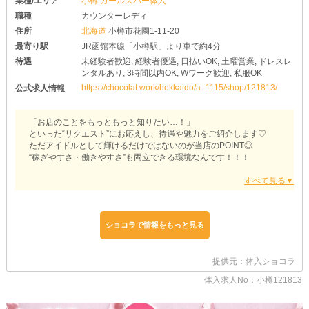
業種/エリア
小樽 ガールズバー体入
職種
カウンターレディ
住所
北海道
小樽市花園1-11-20
最寄り駅
JR函館本線「小樽駅」より車で約4分
待遇
未経験者歓迎, 経験者優遇, 日払いOK, 土曜営業, ドレスレ
ンタルあり, 3時間以内OK, Wワーク歓迎, 私服OK
https://chocolat.work/hokkaido/a_1115/shop/121813/
公式求人情報
「お店のことをもっともっと知りたい…！」
といった“リクエスト”にお応えし、待遇や魅力をご紹介します♡
ただアイドルとして輝けるだけではないのが当店のPOINT◎
“稼ぎやすさ・働きやすさ”も両立できる環境なんです！！！
『【小樽】コンカフェ TKプロダクション』
当店は19時から営業を行っています◎
その中で、ご希望に合わせて“好きな曜日・時間帯”を選んで働ける
のが魅力！
ショコラで情報をもっと見る
つまり…タイミングを見計らって、柔軟に勤務シフトを組めちゃう
んです♡
タイパ重視でスケジュールを調整してみましょう♪
提供元：体入ショコラ
⇩たとえば⇩
体入求人No：小樽121813
「週末にサクッと3時間だけお小遣い稼ぎ！」
「がっつりLASTまでレギュラー出勤しちゃう！」