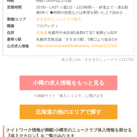
時給
時給7,000円以上可能
営業時間
20:00～LAST ☆週1日・1日3時間～・終電まで・遅出勤
務OK☆ ◆時間や頻度などは希望を聞いた上で決めさせ
て頂きます♪ ◆レギュラー出勤ももちろんOKです
業種/エリア
すすきの ニュークラブ体入
職種
フロアレディ
住所
北海道
札幌市中央区南5条西4丁目7 南興ビルB1F
最寄り駅
札幌市営南北線「すすきの駅」5番口より徒歩1分
https://chocolat.work/hokkaido/a_1/shop/121762/
公式求人情報
体入求人No：すすきのニュークラブ121762
小樽の求人情報をもっと見る
※姉妹サイト「体入ショコラ」に飛びます
北海道の他のエリアで探す
ナイトワーク情報が満載!小樽市のニュークラブ体入情報を探せる
【体入マカロン】をご覧のみなさま