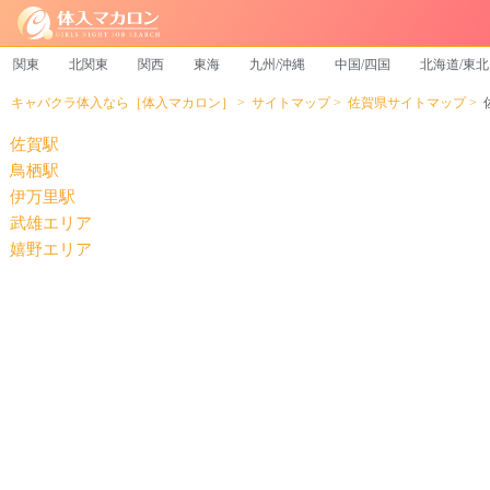
関東
北関東
関西
東海
九州/沖縄
中国/四国
北海道/東北
キャバクラ体入なら［体入マカロン］
サイトマップ
佐賀県サイトマップ
佐賀駅
鳥栖駅
伊万里駅
武雄エリア
嬉野エリア