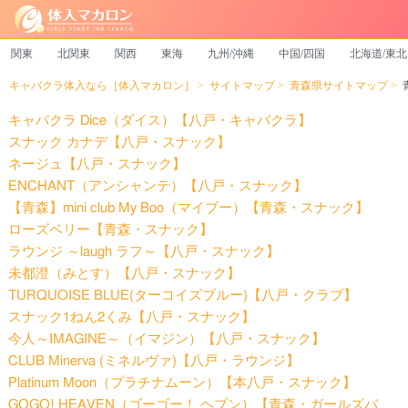
関東
北関東
関西
東海
九州/沖縄
中国/四国
北海道/東北
キャバクラ体入なら［体入マカロン］
サイトマップ
青森県サイトマップ
キャバクラ Dice（ダイス）【八戸・キャバクラ】
スナック カナデ【八戸・スナック】
ネージュ【八戸・スナック】
ENCHANT（アンシャンテ）【八戸・スナック】
【青森】mini club My Boo（マイブー）【青森・スナック】
ローズベリー【青森・スナック】
ラウンジ ～laugh ラフ～【八戸・スナック】
未都澄（みとす）【八戸・スナック】
TURQUOISE BLUE(ターコイズブルー)【八戸・クラブ】
スナック1ねん2くみ【八戸・スナック】
今人～IMAGINE～（イマジン）【八戸・スナック】
CLUB Minerva (ミネルヴァ)【八戸・ラウンジ】
Platinum Moon（プラチナムーン）【本八戸・スナック】
GOGO! HEAVEN（ゴーゴー！ ヘブン）【青森・ガールズバ