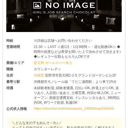
時給
※詳細は店舗へお問い合わせください
営業時間
21:30 ～ LAST ☆週1日・1日3時間～・遅出勤務OK☆ ◆
時間や頻度などは希望を聞いた上で決めさせて頂きます♪
◆レギュラー出勤ももちろんOKです
業種/エリア
普天間 ガールズバー体入
職種
カウンターレディ
住所
沖縄県
宜野湾市普天間2-2-5 グランドガーデンビル2F
最寄り駅
沖縄都市モノレール線「てだこ浦西駅」より車で25分
待遇
未経験者歓迎, 経験者優遇, 日払いOK, 終電上がりOK, 送
りあり, 入店祝い金あり, 土曜営業, 何回か体入OK, ニュー
オープン, 面接交通費支給, ドレスレンタルあり, 3時間以
内OK, Wワーク歓迎, 私服OK
https://chocolat.work/okinawa/a_1088/shop/116044/
公式求人情報
＼どんな女の子もめんそ～れ♪／
とっても自由でゆる～い当店なら、飲み会気分で楽しく稼げますよ