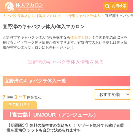
お店検索
キャバクラ体入なら［体入マカロン］
沖縄キャバクラ体入
宜野湾キャバク
宜野湾のキャバクラ体入/体入マカロン
宜野湾市でキャバクラ体入情報を探すなら
体入マカロン
！全国各地の高収入を
稼げるナイトワーク体入情報が検索できます。宜野湾市のお仕事探しは体入情
報が豊富な体入マカロンにお任せください！
宜野湾のキャバクラ体入情報を見る
宜野湾のキャバクラ体入一覧
7
1～7
件中
件を表示
PICK UP！
【宮古島】UNJOUR（アンジュール）
【期間限定】無料の航空券の支給あり！ リゾート気分でも稼げる環
境を完備◎ シフトも自分で決められます✨