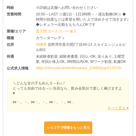
時給
※詳細は店舗へお問い合わせください
営業時間
20:00～LAST ☆週1日・1日3時間～・遅出勤務OK☆ ◆
時間や頻度などは希望を聞いた上で決めさせて頂きます♪
◆レギュラー出勤ももちろんOKです
業種/エリア
普天間 ガールズバー体入
職種
カウンターレディ
住所
沖縄県
宜野湾市普天間2丁目49-13 スカイエンジェルビ
ル601
待遇
未経験者歓迎, 経験者優遇, 日払いOK, 送りあり, 土曜営
業, 何回か体入OK, 3時間以内OK, Wワーク歓迎, 私服OK
https://chocolat.work/okinawa/a_1088/shop/112070/
公式求人情報
＼どんな女の子もめんそ～れ♪／
とっても自由でゆる～い当店なら、飲み会気分で楽しく稼げますよ
♥
⋈・。・。⋈・。・。⋈・。・。⋈
【K-POP Girls bar えいと】
⋈・。・。⋈・。・。⋈・。・。⋈
ショコラで情報をもっと見る
□あなたのリスタートを全力応援
￣￣￣￣￣￣￣￣￣￣￣￣￣￣￣￣