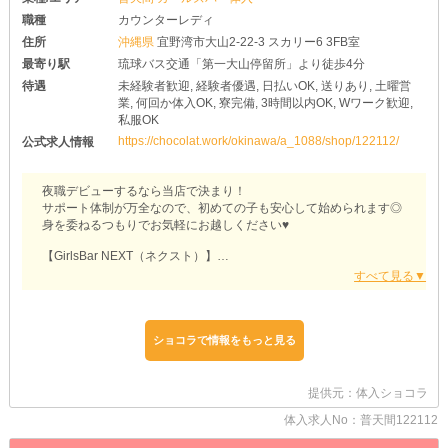
職種
カウンターレディ
住所
沖縄県
宜野湾市大山2-22-3 スカリー6 3FB室
最寄り駅
琉球バス交通「第一大山停留所」より徒歩4分
待遇
未経験者歓迎, 経験者優遇, 日払いOK, 送りあり, 土曜営
業, 何回か体入OK, 寮完備, 3時間以内OK, Wワーク歓迎,
私服OK
https://chocolat.work/okinawa/a_1088/shop/122112/
公式求人情報
夜職デビューするなら当店で決まり！
サポート体制が万全なので、初めての子も安心して始められます◎
身を委ねるつもりでお気軽にお越しください♥
【GirlsBar NEXT（ネクスト）】
✦経験者さんも大歓迎✦
これまでに培ってきたスキルを活かせば、すぐに活躍できること間
違いありません！
まずは面接にて、前店での実績やお持ちのスキルについてお話しく
ショコラで情報をもっと見る
ださい◎
しっかりヒアリングしたうえで、給与面や待遇面を《優遇》してお
迎えしちゃいます♪
提供元：体入ショコラ
✦掛け持ちにもオススメ✦
体入求人No：普天間122112
当店なら《週1日》《1日3h～》といったシフトが可能です！