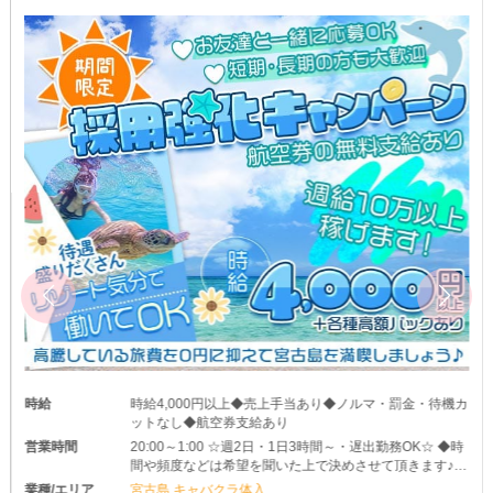
時給
時給4,000円以上◆売上手当あり◆ノルマ・罰金・待機カ
ットなし◆航空券支給あり
営業時間
20:00～1:00 ☆週2日・1日3時間～・遅出勤務OK☆ ◆時
間や頻度などは希望を聞いた上で決めさせて頂きます♪
◆レギュラー出勤ももちろんOKです
業種/エリア
宮古島 キャバクラ体入