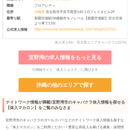
職種
フロアレディ
住所
沖縄県
宮古島市平良字西里140-1 Dフェスタビル2F
最寄り駅
那覇空港駅/沖縄都市モノレール【那覇空港駅】宮古空港
より車で13分
https://chocolat.work/okinawa/a_1047/shop/115701/
公式求人情報
体入求人No：宮古島エリアキャバクラ115701
宜野湾の求人情報をもっと見る
※姉妹サイト「体入ショコラ」に飛びます
沖縄の他のエリアで探す
ナイトワーク情報が満載!宜野湾市のキャバクラ体入情報を探せる
【体入マカロン】をご覧のみなさま
宜野湾市のキャバクラやガールズバーなどのナイトワーク体入情報を探すな
ら『体入マカロン』をご利用ください！豊富な高収入を稼げる募集・採用情