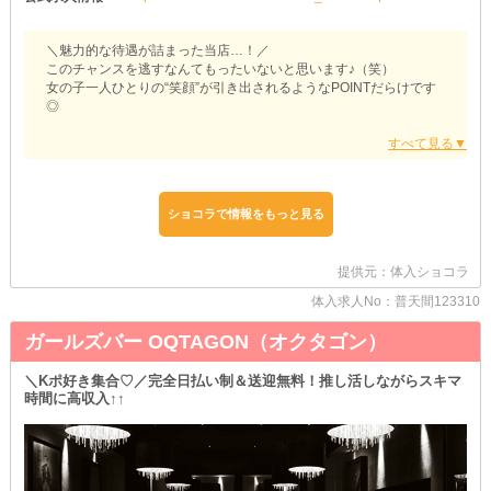
＼魅力的な待遇が詰まった当店…！／
このチャンスを逃すなんてもったいないと思います♪（笑）
女の子一人ひとりの“笑顔”が引き出されるようなPOINTだらけです
◎
『【宜野湾市・真栄原】Lady（レディ）』
お仕事中の服装は、基本的に《私服》でOK！
事前に衣装を買ったり、出先から運んで来たりする必要ありませ
ん。
ショコラで情報をもっと見る
いつでも気軽に＆おトクにナイトワークを始められるのが魅力◎
また“自分らしさ”もちゃっかりアピールしちゃってくださいね♪
提供元：体入ショコラ
なお、退勤後はご自宅付近まで《送り》を使えます！
タクシーに乗る必要がないため、交通費も浮かせられるっ♪
体入求人No：普天間123310
お財布に余裕が生まれた分、収入でとことん満たしてみましょう◎
ガールズバー OQTAGON（オクタゴン）
帰りの車内では、動画を見たり仮眠を取ったり自由に過ごせるのも
魅力です！
＼Kポ好き集合♡／完全日払い制＆送迎無料！推し活しながらスキマ
当店のことが気になったらぜひ体験入店へ♪
時間に高収入↑↑
もれなく今なら《何回か》受け付けております。
実際の営業風景・お客様層・お仕事の流れなど、隅々までチェック
してみませんか◎
経歴や容姿なども問いませんので、みなさま気軽にご応募くださ
い！