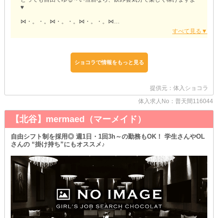
♥
⋈・。・。⋈・。・。⋈・。・。⋈
【OQTAGON（オクタゴン）】
⋈・。・。⋈・。・。⋈・。・。⋈
ショコラで情報をもっと見る
□あなたのリスタートを全力応援
￣￣￣￣￣￣￣￣￣￣￣￣￣￣￣￣
他店様で勤務したことがある子は、面接時にお申し出ください♪
提供元：体入ショコラ
前店でのご活躍や待遇を踏まえて、各種入店条件を最大限優遇しま
す♥
体入求人No：普天間116044
あなたが今まで培ってきた接客術を、次は当店で活かしてみません
か？
【北谷】mermaed（マーメイド）
□面倒なルールはひとつもナシ
自由シフト制を採用◎ 週1日・1回3h～の勤務もOK！ 学生さんやOL
￣￣￣￣￣￣￣￣￣￣￣￣￣￣￣
さんの “掛け持ち”にもオススメ♪
女の子のストレスになるだけの《ノルマ》や《飲酒強制》はありま
せん◎
お酒が飲めない子はソフトドリンクで《ノンアル勤務》が可能です
♪
さらに、飲まない日は《マイカー通勤》ができるというメリットも
☆
送りの時間や終電を気にせず、自分のタイミングで帰宅しちゃいま
しょう♥