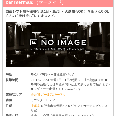
bar mermaid（マーメイド）
つまり、学生さんやWワークさんでも、スキマ時間を使って稼げる
ということっ♥
あなたのワークスタイルに合わせた働き方をご提案します♪
自由シフト制を採用◎ 週1日・1回3h～の勤務もOK！ 学生さんやOL
さんの “掛け持ち”にもオススメ♪
✦お好きな格好で大丈夫✦
「出勤する前に着替えるのって意外と面倒…」
そう思っている子に朗報！
勤務中の服装は《私服》で構いません◎
お洋服を新たに購入しなくても良いですし、出先から直接出勤でき
ます♥
自由にコーディネートを組んでみてくださいね♪
時給
時給2500円〜＋各種豊富バック
営業時間
21:00～LAST ☆週1日・1日3時間～・遅出勤務OK☆ ◆
時間や頻度などは希望を聞いた上で決めさせて頂きます♪
◆レギュラー出勤ももちろんOKです
業種/エリア
普天間 ガールズバー体入
職種
カウンターレディ
住所
沖縄県
宜野湾市普天間2-2-5 グランドガーデンビル303
号室
最寄り駅
琉球バス交通「普天間市場入口」より徒歩5分