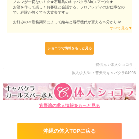
ノルマが一切ない！☆★石垣島のキャバクラAir(エアー)☆★
お酒を作って楽しくお客様と会話する、フロアレディのお仕事なの
で、経験が無くても大丈夫です☆
お好みの≪勤務期間によって給与と飛行機代が貰える≫分かりやす
い≪滞在パック≫なので大好評です！
リゾートキャバクラをお探しの方におすすめです♪
≪長期滞在パック／スライド制≫
時給1800円～3800円＋高率売上バック＋往復交通費支給
ショコラで情報をもっと見る
※効率よく稼ぎたいならスライド制が一番おすすめ☆
≪プチ滞在1ヶ月パック≫
提供元：体入ショコラ
時給2000円＋往復交通費支給(規定有)
体入求人No：普天間キャバクラ04996
≪2週間パック≫
時給1800円＋エア代3万円
≪1週間パック≫
時給1500円＋エア代1万円
※最短で1週間勤務OK！長期勤務に変更することも出来ます☆
宜野湾の求人情報をもっと見る
日収はだいたい2万円！
キャストさんの平均月収は50万円も貰っていますよ(≧∇≦)ｷｬｰ♪
個室寮はwi-fi対応していますし、全寮バスタブ付なのでご安心くだ
さい☆
沖縄の体入TOPに戻る
各寮に車まで付いてくるので観光も出来ちゃいますよ♪