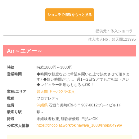
特に着替えたり、衣装を持って来たりする必要はありません♪
その日の気分に合わせてお好きなコーデで出勤してください♥
事前準備や初期費用がかからないのもウレシイPOINTですね◎
ショコラで情報をもっと見る
また、当店はソフトドリンクも各種ストックしています！
つまり…お酒が苦手／そもそも飲めない子も安心の環境♥
提供元：体入ショコラ
《ノンアル接客》でも問題ないので、気軽に活用してみましょう♪
万が一の場合はスタッフがフォローするためご心配いりません◎
体入求人No：普天間123995
もちろん、経験者さんも大歓迎です！！！
Air～エアー～
当店へ入店の際は、お給料面や待遇面などを《最大限優遇》いたし
ます♪
納得の条件を揃えたいので、面接にてこれまでの経歴についてお聞
時給
時給1800円～3800円
かせください◎
営業時間
◆時間や頻度などは希望を聞いた上で決めさせて頂きま
最高レベルに充実したナイトワークライフを、一緒に過ごしません
す♪ ◆短い時間だけ…、週1～2日などでもご相談下さい
か♥
◆レギュラー出勤ももちろんOK！
業種/エリア
普天間 キャバクラ体入
職種
フロアレディ
住所
沖縄県
石垣市美崎町9-5 〒907-0012プレイビル1Ｆ
最寄り駅
駅～
待遇
未経験者歓迎, 経験者優遇, 日払いOK
https://chocolat.work/okinawa/a_1088/shop/04996/
公式求人情報