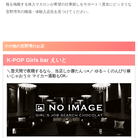
報を掲載する体入マカロンが希望の仕事探しをサポート！貴女にピッタリな
宜野湾市の職場・体験入店先を見つけてください。
その他の宜野湾のお店
K-POP Girls bar えいと
＼普天間で夜職するなら、当店しか勝たんっ♥／ ゆる～くのんびり稼
いじゃおう☆ マイカー通勤もOK♪