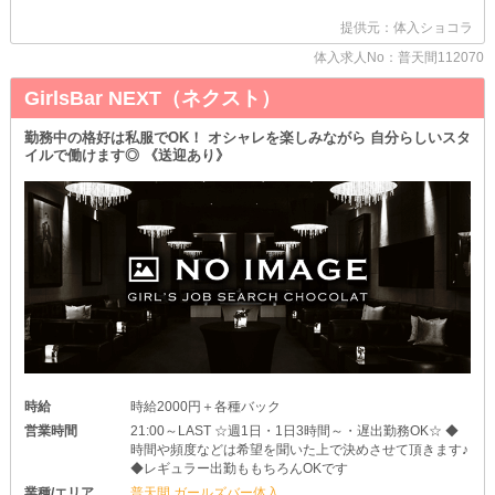
他店様で勤務したことがある子は、面接時にお申し出ください♪
提供元：体入ショコラ
前店でのご活躍や待遇を踏まえて、各種入店条件を最大限優遇しま
す♥
体入求人No：普天間112070
あなたが今まで培ってきた接客術を、次は当店で活かしてみません
か？
GirlsBar NEXT（ネクスト）
□面倒なルールはひとつもナシ
勤務中の格好は私服でOK！ オシャレを楽しみながら 自分らしいスタ
￣￣￣￣￣￣￣￣￣￣￣￣￣￣￣
イルで働けます◎ 《送迎あり》
女の子のストレスになるだけの《ノルマ》や《飲酒強制》はありま
せん◎
お酒が飲めない子はソフトドリンクで《ノンアル勤務》が可能です
♪
さらに、飲まない日は《マイカー通勤》ができるというメリットも
☆
送りの時間や終電を気にせず、自分のタイミングで帰宅しちゃいま
しょう♥
□まずはお試しバイトへGO
￣￣￣￣￣￣￣￣￣￣￣￣￣
【えいと】のことが気になっている子は、ぜひ一度体験入店へ♪
体入は複数回可能なので、お店の雰囲気や客層などをじっくりチェ
ックしてみてくださいね♥
時給
時給2000円＋各種バック
もちろん、その日のお給料は《日払い》でお渡しします◎
営業時間
21:00～LAST ☆週1日・1日3時間～・遅出勤務OK☆ ◆
まずはお気軽にお問い合わせください！
時間や頻度などは希望を聞いた上で決めさせて頂きます♪
◆レギュラー出勤ももちろんOKです
業種/エリア
普天間 ガールズバー体入