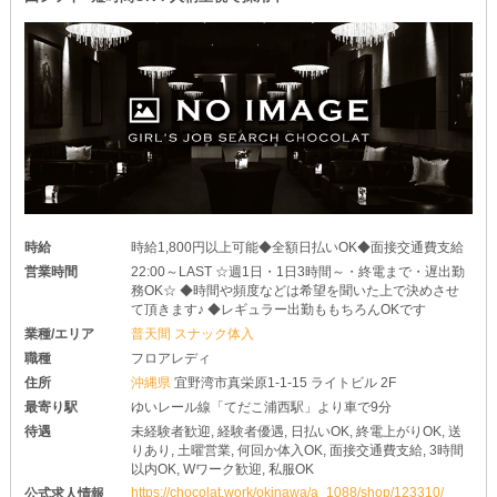
かせください◎
最高レベルに充実したナイトワークライフを、一緒に過ごしません
か♥
時給
時給1,800円以上可能◆全額日払いOK◆面接交通費支給
営業時間
22:00～LAST ☆週1日・1日3時間～・終電まで・遅出勤
務OK☆ ◆時間や頻度などは希望を聞いた上で決めさせ
て頂きます♪ ◆レギュラー出勤ももちろんOKです
業種/エリア
普天間 スナック体入
職種
フロアレディ
住所
沖縄県
宜野湾市真栄原1-1-15 ライトビル 2F
最寄り駅
ゆいレール線「てだこ浦西駅」より車で9分
待遇
未経験者歓迎, 経験者優遇, 日払いOK, 終電上がりOK, 送
りあり, 土曜営業, 何回か体入OK, 面接交通費支給, 3時間
以内OK, Wワーク歓迎, 私服OK
https://chocolat.work/okinawa/a_1088/shop/123310/
公式求人情報