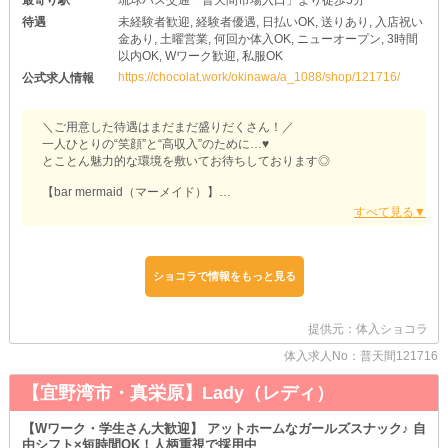
待遇
未経験者歓迎, 経験者優遇, 日払いOK, 送りあり, 入店祝い
金あり, 土曜営業, 何回か体入OK, ニューオープン, 3時間
以内OK, Wワーク歓迎, 私服OK
https://chocolat.work/okinawa/a_1088/shop/121716/
公式求人情報
＼ご用意した待遇はまだまだ盛りだくさん！／
一人ひとりの“笑顔”と“高収入”のために…♥
とことん魅力的な環境を敷いてお待ちしております◎
【bar mermaid（マーメイド）】
お仕事中は《私服》のままでOK！
特に着替えたり、衣装を持って来たりする必要はありません♪
その日の気分に合わせてお好きなコーデで出勤してください♥
事前準備や初期費用がかからないのもウレシイPOINTですね◎
ショコラで情報をもっと見る
また、当店はソフトドリンクも各種ストックしています！
つまり…お酒が苦手／そもそも飲めない子も安心の環境♥
提供元：体入ショコラ
《ノンアル接客》でも問題ないので、気軽に活用してみましょう♪
万が一の場合はスタッフがフォローするためご心配いりません◎
体入求人No：普天間121716
もちろん、経験者さんも大歓迎です！！！
【宜野湾市・真栄原】Lady（レディ）
当店へ入店の際は、お給料面や待遇面などを《最大限優遇》いたし
ます♪
【Wワーク・学生さん大歓迎】 アットホームなガールズスナック♪ 自
納得の条件を揃えたいので、面接にてこれまでの経歴についてお聞
由シフト×短時間OK！人柄重視で採用中