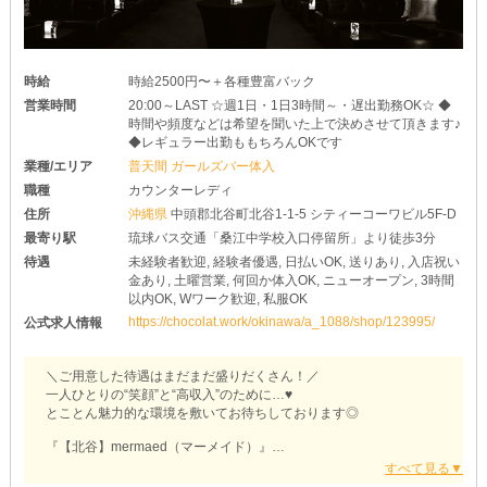
□まずはお試しバイトへGO
￣￣￣￣￣￣￣￣￣￣￣￣￣
【オクタゴン】のことが気になっている子は、ぜひ一度体験入店へ
♪
体入は複数回可能なので、お店の雰囲気や客層などをじっくりチェ
時給
時給2500円〜＋各種豊富バック
ックしてみてくださいね♥
営業時間
20:00～LAST ☆週1日・1日3時間～・遅出勤務OK☆ ◆
もちろん、その日のお給料は《日払い》でお渡しします◎
時間や頻度などは希望を聞いた上で決めさせて頂きます♪
まずはお気軽にお問い合わせください！
◆レギュラー出勤ももちろんOKです
業種/エリア
普天間 ガールズバー体入
職種
カウンターレディ
住所
沖縄県
中頭郡北谷町北谷1-1-5 シティーコーワビル5F-D
最寄り駅
琉球バス交通「桑江中学校入口停留所」より徒歩3分
待遇
未経験者歓迎, 経験者優遇, 日払いOK, 送りあり, 入店祝い
金あり, 土曜営業, 何回か体入OK, ニューオープン, 3時間
以内OK, Wワーク歓迎, 私服OK
https://chocolat.work/okinawa/a_1088/shop/123995/
公式求人情報
＼ご用意した待遇はまだまだ盛りだくさん！／
一人ひとりの“笑顔”と“高収入”のために…♥
とことん魅力的な環境を敷いてお待ちしております◎
『【北谷】mermaed（マーメイド）』
お仕事中は《私服》のままでOK！