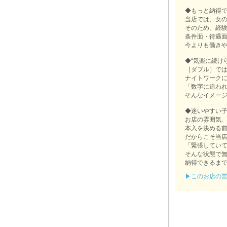
◆もっと納得
当店では、女
そのため、経
条件面・待遇
今よりも働き
◆“気楽に続け
［ダブル］で
ナイトワーク
「数字に追わ
そんなイメー
◆迷いやすい
お店の雰囲気
本入を決める
だからこそ当店
「緊張してい
そんな状態で
納得できるまで
▶このお店の