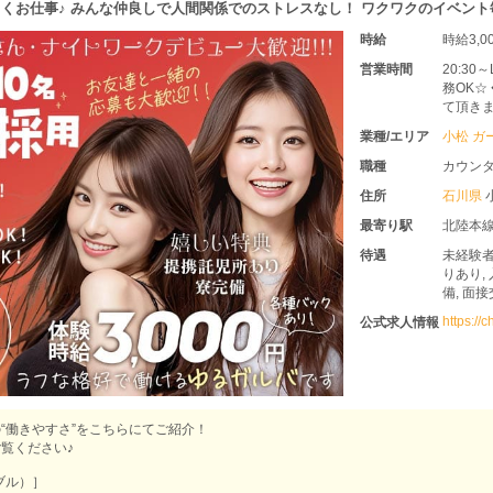
くお仕事♪ みんな仲良しで人間関係でのストレスなし！ ワクワクのイベント
時給
時給3,
営業時間
20:3
務OK☆
て頂きま
業種/エリア
小松 ガ
職種
カウン
住所
石川県
最寄り駅
北陸本
待遇
未経験者
りあり,
備, 面接
https://
公式求人情報
“働きやすさ”をこちらにてご紹介！
覧ください♪
ダブル）］