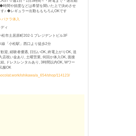
0～LAST ☆週1日・1日3時間～・終電まで・遅出勤
 ◆時間や頻度などは希望を聞いた上で決めさせ
す♪ ◆レギュラー出勤ももちろんOKです
ャバクラ体入
レディ
小松市土居原町202-1 プレジデントビル3F
本線「小松駅」西口より徒歩2分
歓迎, 経験者優遇, 日払いOK, 終電上がりOK, 送
 入店祝い金あり, 土曜営業, 何回か体入OK, 面接
給, ドレスレンタルあり, 3時間以内OK, Wワー
私服OK
chocolat.work/ishikawa/a_654/shop/114123/