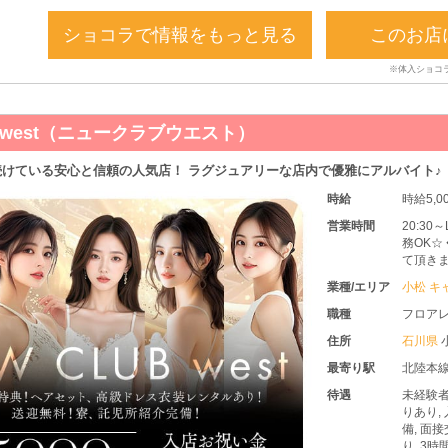
ショコラで情報をもっと見る
このお店
B west（ニュークラブウエスト）
続けている安心と信頼の人気店！ ラグジュアリーな店内で優雅にアルバイト♪
時給
時給5,0
営業時間
20:3
務OK☆
て頂きま
業種/エリア
小松 キ
職種
フロア
住所
石川県
最寄り駅
北陸本
待遇
未経験者
りあり,
備, 面
り, 3