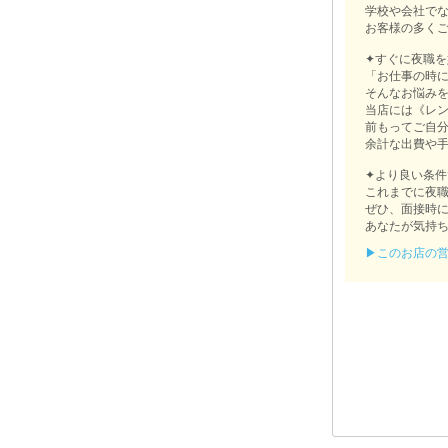
学校や会社でな
お客様の多く
✦すぐに夜職を
「お仕事の時
そんなお悩みを
当店には《レ
前もってご自分
余計な出費や
✦より良い条件
これまでに夜職
ぜひ、面接時
あなたが気持
▶このお店の