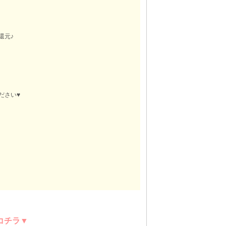
還元♪
ださい♥
コチラ▼