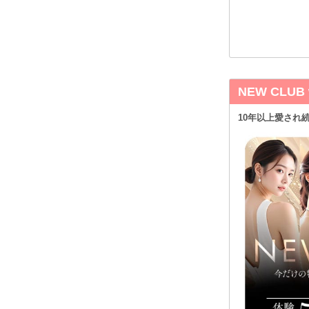
NEW CLU
10年以上愛され