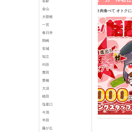
名駅
金山
万円以上稼げます★
全国各地応募大歓
大曽根
給3000円以上可能＋各種バック☆友達応募OK
一宮
7:00～LAST ☆週1日・1日3時間～・終電まで・遅出勤
OK☆ ◆時間や頻度などは希望を聞いた上で決めさせ
春日井
頂きます♪ ◆レギュラー出勤ももちろんOKです
 ガールズバー体入
岡崎
ウンターレディ
安城
知県
名古屋市中区錦3-10-8 ノアール錦ビル1F
知立
下鉄東山線「栄駅」より徒歩8分
刈谷
tps://chocolat.work/aichi/a_532/shop/122450/
豊田
豊橋
大須
植田
塩釜口
今池
半田
体入求人No：錦122450
藤が丘