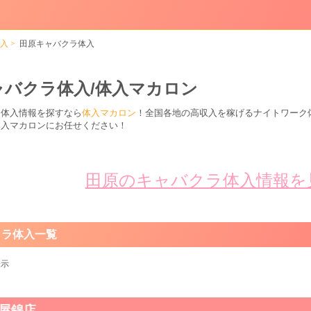
入
田原キャバクラ体入
ャバクラ体入/体入マカロン
ラ体入情報を探すなら
体入マカロン
！全国各地の高収入を稼げるナイトワーク
体入マカロンにお任せください！
田原のキャバクラ体入情報を
クラ体入一覧
表示
OUS OVER（グラマラスオーバー）