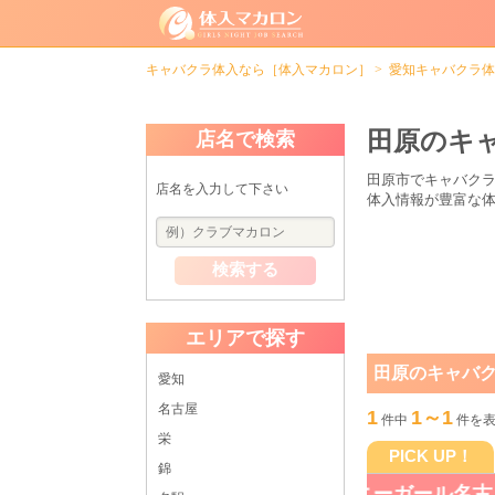
キャバクラ体入なら［体入マカロン］
愛知キャバクラ体
田原のキ
店名で検索
田原市でキャバク
店名を入力して下さい
体入情報が豊富な
検索する
エリアで探す
田原のキャバ
愛知
名古屋
1
1～1
件中
件を
栄
PICK UP！
錦
GLAMOR