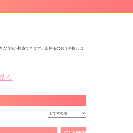
体入情報が検索できます。田原市のお仕事探しは
見る
CLUB WARP