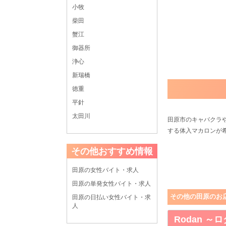
小牧
柴田
蟹江
御器所
浄心
新瑞橋
徳重
平針
太田川
田原市のキャバクラ
する体入マカロンが
その他おすすめ情報
田原の女性バイト・求人
田原の単発女性バイト・求人
その他の田原のお
田原の日払い女性バイト・求
人
Rodan ～