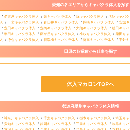
愛知の各エリアからキャバクラ体入を探す
入
名古屋キャバクラ体入
栄キャバクラ体入
錦キャバクラ体入
名駅キャバク
体入
一宮キャバクラ体入
春日井キャバクラ体入
岡崎キャバクラ体入
安城キ
入
豊田キャバクラ体入
豊橋キャバクラ体入
大須キャバクラ体入
植田キャバ
入
半田キャバクラ体入
藤が丘キャバクラ体入
小牧キャバクラ体入
柴田キャ
体入
浄心キャバクラ体入
新瑞橋キャバクラ体入
徳重キャバクラ体入
平針キ
田原の各業種から仕事を探す
体入マカロンTOPへ
都道府県別キャバクラ体入情報
入
神奈川キャバクラ体入
千葉キャバクラ体入
栃木キャバクラ体入
埼玉キャ
入
愛知キャバクラ体入
静岡キャバクラ体入
三重キャバクラ体入
岐阜キャバ
入
宮城キャバクラ体入
兵庫キャバクラ体入
福島キャバクラ体入
京都キャバ