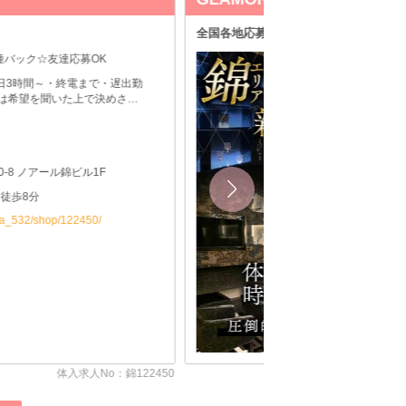
し⇒働きやすさ◎
＼誰もが知る有名店で
,000円以上可◇全額日払いOK◇各種バックあり
マ・罰金・待機カットなし
0～LAST ☆週1日・1日3時間～・終電まで・遅出勤
 ◆時間や頻度などは希望を聞いた上で決めさせ
す♪ ◆レギュラー出勤ももちろんOKです
バクラ体入
レディ
名古屋市中区錦3-18-30 SAKEPARADISE3階・4
室
駅」より徒歩4分 名鉄瀬戸線「栄町駅」より徒
chocolat.work/aichi/a_532/shop/120505/
体入求人No：錦キャバクラ120505