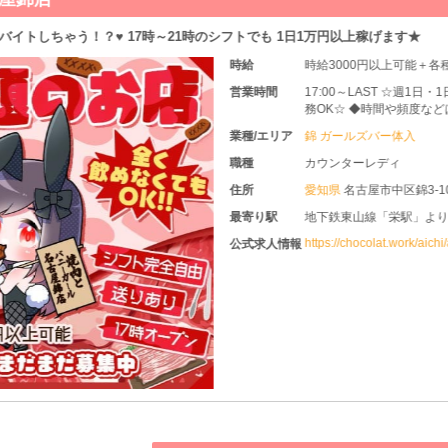
迎！ こだわりの内装は高級感抜群！ 時給保証⇒稼ぎやすさ◎ ノルマ罰金な
時給
時給20
◇ノル
営業時間
20:0
務OK☆
て頂きま
業種/エリア
錦 キャ
職種
フロア
住所
愛知県
階全号
最寄り駅
各線「栄
歩6分
https://
公式求人情報