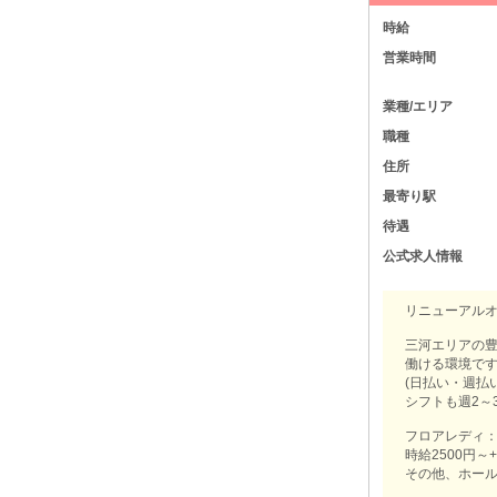
時給
営業時間
業種/エリア
職種
住所
最寄り駅
待遇
公式求人情報
リニューアルオ
三河エリアの
働ける環境です♪d
(日払い・週払
シフトも週2～3
フロアレディ
時給2500円
その他、ホール