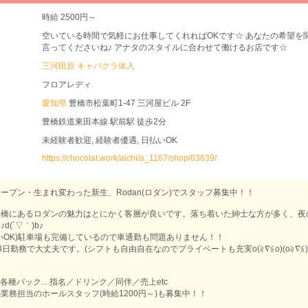
時給 2500円～
空いている時間で気軽にお仕事してくれればOKです☆ あなたの希望を
言ってくださいね♪ アナタのスタイルに合わせて働けるお店です☆
三河田原 キャバクラ体入
フロアレディ
愛知県
豊橋市松葉町1-47 三河屋ビル 2F
豊橋鉄道東田本線 駅前駅 徒歩2分
未経験者歓迎, 経験者優遇, 日払いOK
https://chocolat.work/aichi/a_1167/shop/03639/
ープン・生まれ変わった新生、Rodan(ロダン)でスタッフ募集中！！
豊橋にあるロダンの魅力はとにかく客層が良いです。落ち着いた紳士な方が多く、夜
(´▽｀)b♪
いOK)駐車場も完備しているので車通勤も問題ありません！！
日勤務で大丈夫です。(シフトも自由自在なのでプライベートも充実o(≧∇≦o)(o≧∇≦)
：
～+各種バック…指名／ドリンク／同伴／売上etc
業務担当のホールスタッフ(時給1200円～)も募集中！！